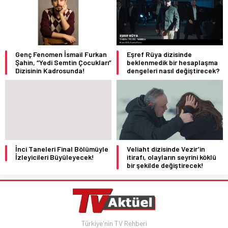
Genç Fenomen İsmail Furkan
Eşref Rüya dizisinde
Şahin, “Yedi Semtin Çocukları”
beklenmedik bir hesaplaşma
Dizisinin Kadrosunda!
dengeleri nasıl değiştirecek?
İnci Taneleri Final Bölümüyle
Veliaht dizisinde Vezir’in
İzleyicileri Büyüleyecek!
itirafı, olayların seyrini köklü
bir şekilde değiştirecek!
Türkiye'nin TV Rehberi