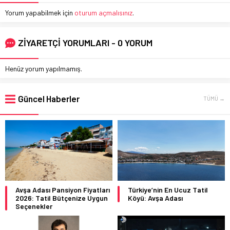
Yorum yapabilmek için
oturum açmalısınız
.
ZİYARETÇİ YORUMLARI - 0 YORUM
Henüz yorum yapılmamış.
Güncel Haberler
TÜMÜ →
Avşa Adası Pansiyon Fiyatları
Türkiye’nin En Ucuz Tatil
2026: Tatil Bütçenize Uygun
Köyü: Avşa Adası
Seçenekler