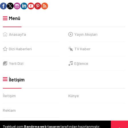
Menü
Anasayfa
Yayın Akışları
Dizi Haberleri
TV Haber
Yerli Dizi
Eğlence
İletişim
İletişim
Künye
Reklam
Tvaktuel.com
Bandırma web tasarım
tarafından hazırlanmıştır.