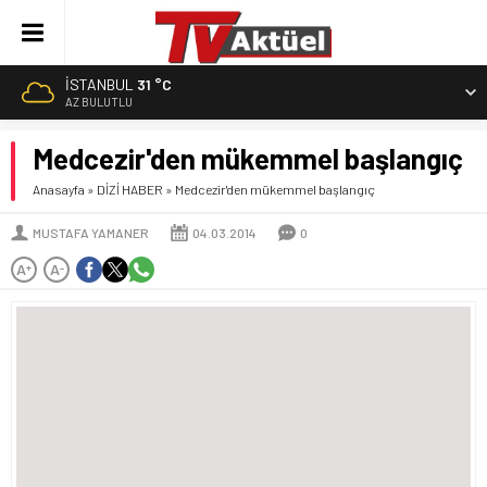
İSTANBUL
31 °C
AZ BULUTLU
Medcezir'den mükemmel başlangıç
Anasayfa
»
DİZİ HABER
»
Medcezir'den mükemmel başlangıç
MUSTAFA YAMANER
04.03.2014
0
A
A
+
-