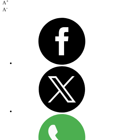
+
A
-
A