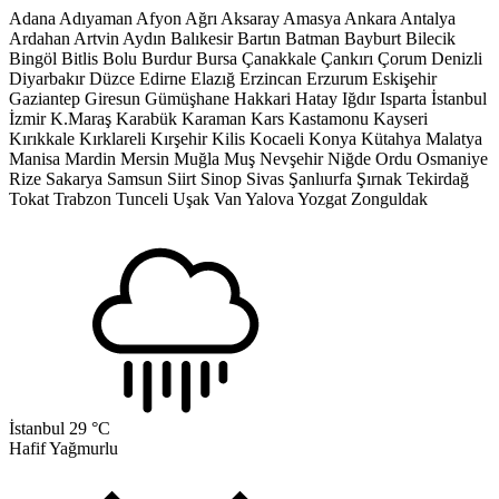
Adana
Adıyaman
Afyon
Ağrı
Aksaray
Amasya
Ankara
Antalya
Ardahan
Artvin
Aydın
Balıkesir
Bartın
Batman
Bayburt
Bilecik
Bingöl
Bitlis
Bolu
Burdur
Bursa
Çanakkale
Çankırı
Çorum
Denizli
Diyarbakır
Düzce
Edirne
Elazığ
Erzincan
Erzurum
Eskişehir
Gaziantep
Giresun
Gümüşhane
Hakkari
Hatay
Iğdır
Isparta
İstanbul
İzmir
K.Maraş
Karabük
Karaman
Kars
Kastamonu
Kayseri
Kırıkkale
Kırklareli
Kırşehir
Kilis
Kocaeli
Konya
Kütahya
Malatya
Manisa
Mardin
Mersin
Muğla
Muş
Nevşehir
Niğde
Ordu
Osmaniye
Rize
Sakarya
Samsun
Siirt
Sinop
Sivas
Şanlıurfa
Şırnak
Tekirdağ
Tokat
Trabzon
Tunceli
Uşak
Van
Yalova
Yozgat
Zonguldak
İstanbul
29 °C
Hafif Yağmurlu