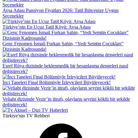
Avşa Adası Pansiyon Fiyatları 2026: Tatil Bütçenize Uygun
Seçenekler
Türkiye’nin En Ucuz Tatil Köyü: Avşa Adası
Genç Fenomen İsmail Furkan Şahin, “Yedi Semtin Çocukları”
Dizisinin Kadrosunda!
Eşref Rüya dizisinde beklenmedik bir hesaplaşma dengeleri nasıl
değiştirecek?
İnci Taneleri Final Bölümüyle İzleyicileri Büyüleyecek!
Veliaht dizisinde Vezir’in itirafı, olayların seyrini köklü bir şekilde
değiştirecek!
Türkiye'nin TV Rehberi