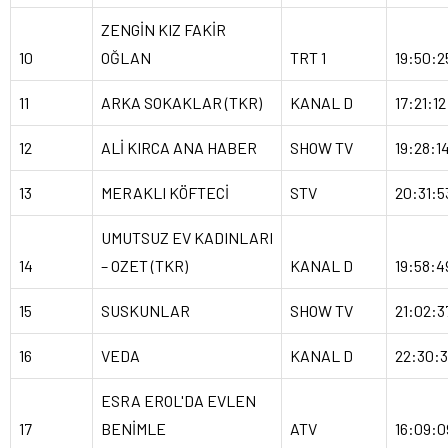
ZENGİN KIZ FAKİR
10
OĞLAN
TRT 1
19:50:2
11
ARKA SOKAKLAR (TKR)
KANAL D
17:21:12
12
ALİ KIRCA ANA HABER
SHOW TV
19:28:1
13
MERAKLI KÖFTECİ
STV
20:31:5
UMUTSUZ EV KADINLARI
14
– OZET (TKR)
KANAL D
19:58:4
15
SUSKUNLAR
SHOW TV
21:02:3
16
VEDA
KANAL D
22:30:
ESRA EROL'DA EVLEN
17
BENİMLE
ATV
16:09:0