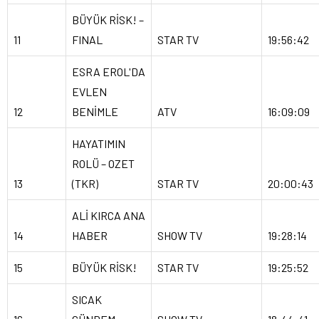
BÜYÜK RİSK! –
11
FINAL
STAR TV
19:56:42
ESRA EROL'DA
EVLEN
12
BENİMLE
ATV
16:09:09
HAYATIMIN
ROLÜ – OZET
13
(TKR)
STAR TV
20:00:43
ALİ KIRCA ANA
14
HABER
SHOW TV
19:28:14
15
BÜYÜK RİSK!
STAR TV
19:25:52
SICAK