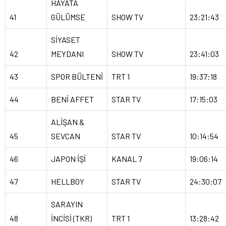
HAYATA
41
GÜLÜMSE
SHOW TV
23:21:43
SİYASET
42
MEYDANI
SHOW TV
23:41:03
43
SPOR BÜLTENİ
TRT 1
19:37:18
44
BENİ AFFET
STAR TV
17:15:03
ALİŞAN &
45
SEVCAN
STAR TV
10:14:54
46
JAPON İŞİ
KANAL 7
19:06:14
47
HELLBOY
STAR TV
24:30:07
SARAYIN
48
İNCİSİ (TKR)
TRT 1
13:28:42