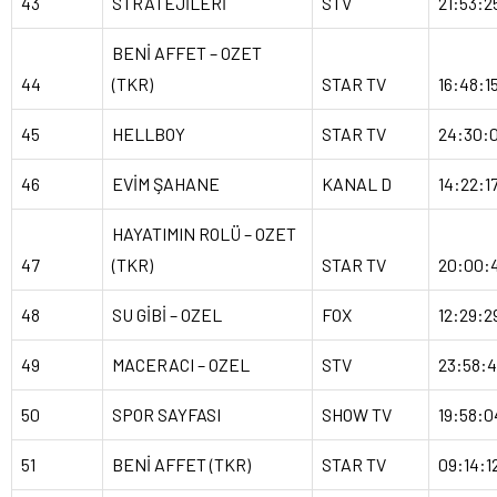
43
STRATEJİLERİ
STV
21:53:2
BENİ AFFET – OZET
44
(TKR)
STAR TV
16:48:1
45
HELLBOY
STAR TV
24:30:
46
EVİM ŞAHANE
KANAL D
14:22:1
HAYATIMIN ROLÜ – OZET
47
(TKR)
STAR TV
20:00:
48
SU GİBİ – OZEL
FOX
12:29:2
49
MACERACI – OZEL
STV
23:58:
50
SPOR SAYFASI
SHOW TV
19:58:0
51
BENİ AFFET (TKR)
STAR TV
09:14:1