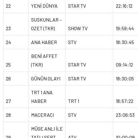
22
YENİ DÜNYA
STAR TV
22:16:12
SUSKUNLAR –
23
OZET (TKR)
SHOW TV
19:59:44
24
ANA HABER
STV
18:30:45
BENİ AFFET
25
(TKR)
STAR TV
09:14:12
26
GÜNÜN OLAYI
STAR TV
18:30:05
TRT 1 ANA
27
HABER
TRT 1
18:57:22
28
MACERACI
STV
23:06:53
MÜGE ANLI İLE
29
TATLI SERT
ATV
10:00:09