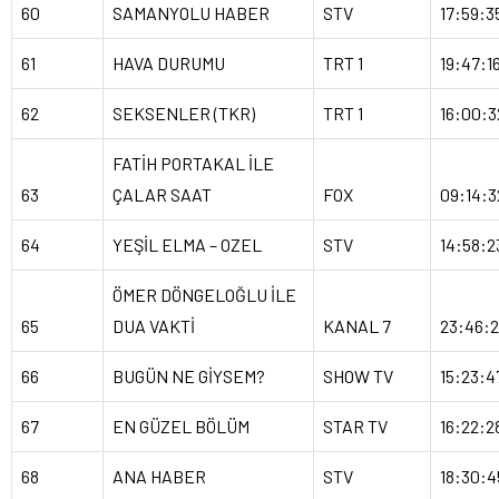
60
SAMANYOLU HABER
STV
17:59:3
61
HAVA DURUMU
TRT 1
19:47:1
62
SEKSENLER (TKR)
TRT 1
16:00:3
FATİH PORTAKAL İLE
63
ÇALAR SAAT
FOX
09:14:3
64
YEŞİL ELMA – OZEL
STV
14:58:2
ÖMER DÖNGELOĞLU İLE
65
DUA VAKTİ
KANAL 7
23:46:
66
BUGÜN NE GİYSEM?
SHOW TV
15:23:4
67
EN GÜZEL BÖLÜM
STAR TV
16:22:2
68
ANA HABER
STV
18:30:4