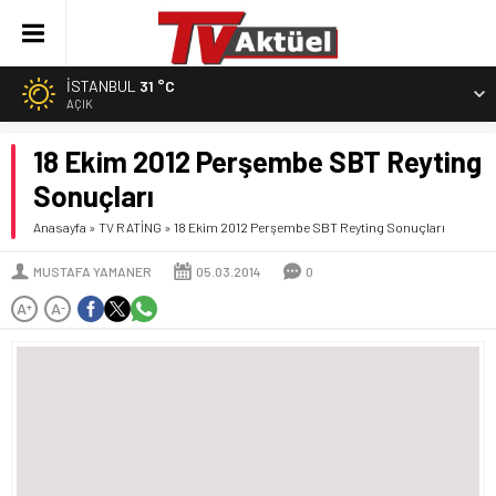
İSTANBUL
31 °C
AÇIK
18 Ekim 2012 Perşembe SBT Reyting
Sonuçları
Anasayfa
»
TV RATİNG
»
18 Ekim 2012 Perşembe SBT Reyting Sonuçları
MUSTAFA YAMANER
05.03.2014
0
A
A
+
-