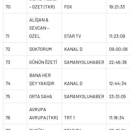
70
– OZET (TKR)
FOX
19:21:33
ALİŞAN &
SEVCAN –
71
OZEL
STAR TV
11:23:09
72
DOKTORUM
KANAL D
09:00:06
73
GÜNÜN ÖZETİ
SAMANYOLUHABER
22:46:36
BANA HER
74
ŞEY YAKIŞIR
KANAL D
12:44:34
75
ORTA SAHA
SAMANYOLUHABER
23:31:05
AVRUPA
76
AVRUPA (TKR)
TRT 1
11:18:34