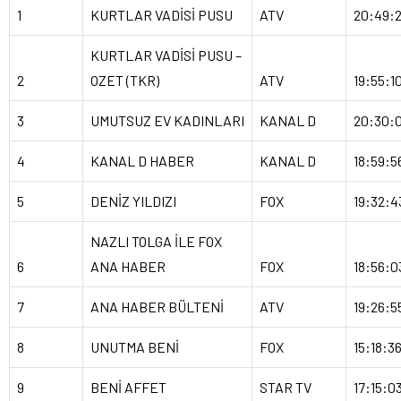
1
KURTLAR VADİSİ PUSU
ATV
20:49:
KURTLAR VADİSİ PUSU –
2
OZET (TKR)
ATV
19:55:1
3
UMUTSUZ EV KADINLARI
KANAL D
20:30:
4
KANAL D HABER
KANAL D
18:59:5
5
DENİZ YILDIZI
FOX
19:32:4
NAZLI TOLGA İLE FOX
6
ANA HABER
FOX
18:56:0
7
ANA HABER BÜLTENİ
ATV
19:26:5
8
UNUTMA BENİ
FOX
15:18:3
9
BENİ AFFET
STAR TV
17:15:0