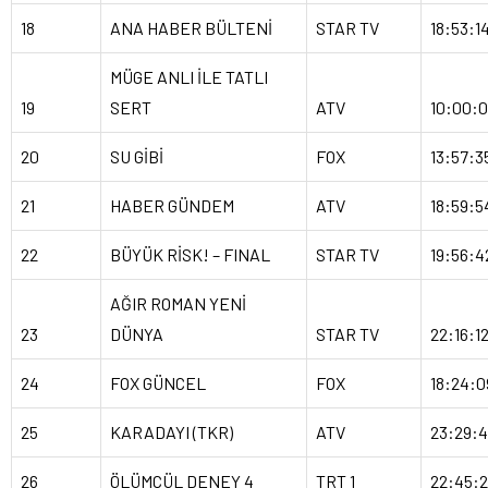
18
ANA HABER BÜLTENİ
STAR TV
18:53:1
MÜGE ANLI İLE TATLI
19
SERT
ATV
10:00:
20
SU GİBİ
FOX
13:57:3
21
HABER GÜNDEM
ATV
18:59:5
22
BÜYÜK RİSK! – FINAL
STAR TV
19:56:4
AĞIR ROMAN YENİ
23
DÜNYA
STAR TV
22:16:1
24
FOX GÜNCEL
FOX
18:24:0
25
KARADAYI (TKR)
ATV
23:29:
26
ÖLÜMCÜL DENEY 4
TRT 1
22:45: