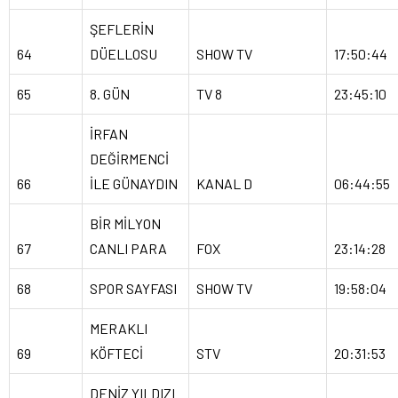
ŞEFLERİN
64
DÜELLOSU
SHOW TV
17:50:44
65
8. GÜN
TV 8
23:45:10
İRFAN
DEĞİRMENCİ
66
İLE GÜNAYDIN
KANAL D
06:44:55
BİR MİLYON
67
CANLI PARA
FOX
23:14:28
68
SPOR SAYFASI
SHOW TV
19:58:04
MERAKLI
69
KÖFTECİ
STV
20:31:53
DENİZ YILDIZI