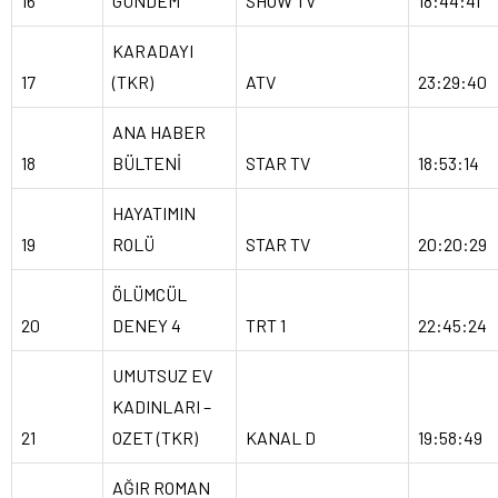
16
GÜNDEM
SHOW TV
18:44:41
KARADAYI
17
(TKR)
ATV
23:29:40
ANA HABER
18
BÜLTENİ
STAR TV
18:53:14
HAYATIMIN
19
ROLÜ
STAR TV
20:20:29
ÖLÜMCÜL
20
DENEY 4
TRT 1
22:45:24
UMUTSUZ EV
KADINLARI –
21
OZET (TKR)
KANAL D
19:58:49
AĞIR ROMAN