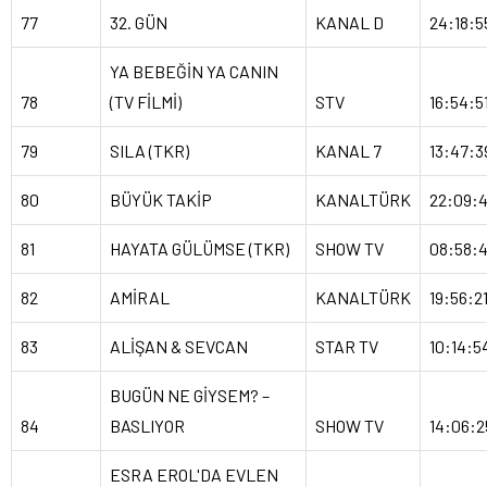
77
32. GÜN
KANAL D
24:18:5
YA BEBEĞİN YA CANIN
78
(TV FİLMİ)
STV
16:54:5
79
SILA (TKR)
KANAL 7
13:47:3
80
BÜYÜK TAKİP
KANALTÜRK
22:09:
81
HAYATA GÜLÜMSE (TKR)
SHOW TV
08:58:4
82
AMİRAL
KANALTÜRK
19:56:2
83
ALİŞAN & SEVCAN
STAR TV
10:14:5
BUGÜN NE GİYSEM? –
84
BASLIYOR
SHOW TV
14:06:2
ESRA EROL'DA EVLEN