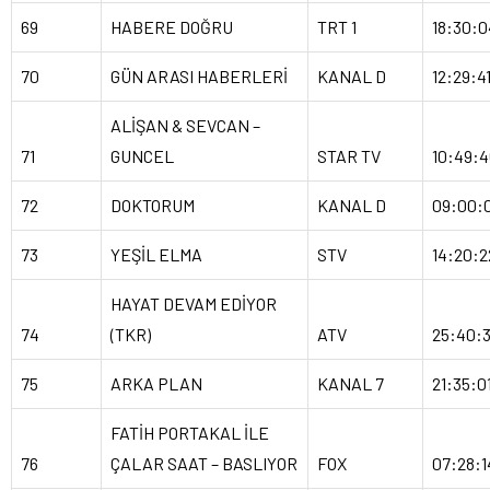
69
HABERE DOĞRU
TRT 1
18:30:0
70
GÜN ARASI HABERLERİ
KANAL D
12:29:4
ALİŞAN & SEVCAN –
71
GUNCEL
STAR TV
10:49:4
72
DOKTORUM
KANAL D
09:00:
73
YEŞİL ELMA
STV
14:20:2
HAYAT DEVAM EDİYOR
74
(TKR)
ATV
25:40:3
75
ARKA PLAN
KANAL 7
21:35:0
FATİH PORTAKAL İLE
76
ÇALAR SAAT – BASLIYOR
FOX
07:28:1