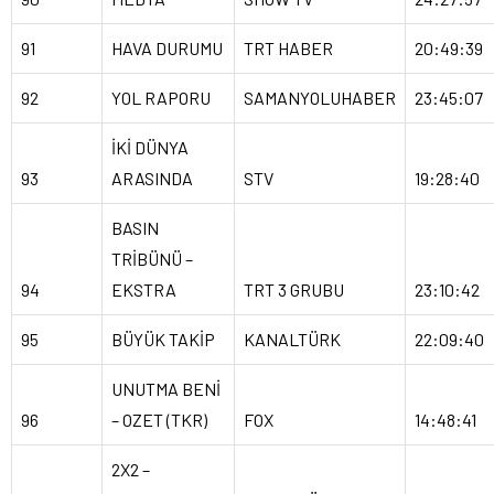
91
HAVA DURUMU
TRT HABER
20:49:39
92
YOL RAPORU
SAMANYOLUHABER
23:45:07
İKİ DÜNYA
93
ARASINDA
STV
19:28:40
BASIN
TRİBÜNÜ –
94
EKSTRA
TRT 3 GRUBU
23:10:42
95
BÜYÜK TAKİP
KANALTÜRK
22:09:40
UNUTMA BENİ
96
– OZET (TKR)
FOX
14:48:41
2X2 –