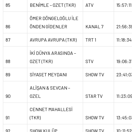
85
BENİMLE – OZET (TKR)
ATV
15:57:11
ÖMER DÖNGELOĞLU İLE
86
ÖNDEN GİDENLER
KANAL 7
21:56:3
87
AVRUPA AVRUPA (TKR)
TRT 1
11:18:34
İKİ DÜNYA ARASINDA –
88
OZET (TKR)
STV
19:06:3
89
SİYASET MEYDANI
SHOW TV
23:41:0
ALİŞAN & SEVCAN –
90
OZEL
STAR TV
11:23:0
CENNET MAHALLESİ
91
(TKR)
SHOW TV
13:45:0
92
SHOW KULÜP
SHOW TV
10:11:52