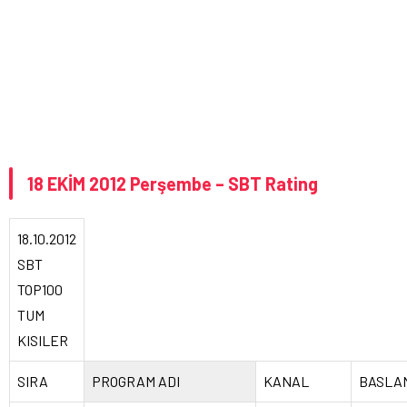
18 EKİM 2012 Perşembe – SBT Rating
18.10.2012
SBT
TOP100
TUM
KISILER
SIRA
PROGRAM ADI
KANAL
BASLA