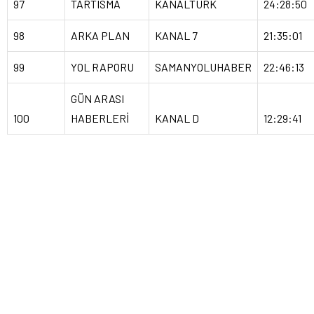
97
TARTISMA
KANALTÜRK
24:28:50
98
ARKA PLAN
KANAL 7
21:35:01
99
YOL RAPORU
SAMANYOLUHABER
22:46:13
GÜN ARASI
100
HABERLERİ
KANAL D
12:29:41