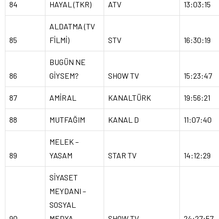
84
HAYAL (TKR)
ATV
13:03:15
ALDATMA (TV
85
FİLMİ)
STV
16:30:19
BUGÜN NE
86
GİYSEM?
SHOW TV
15:23:47
87
AMİRAL
KANALTÜRK
19:56:21
88
MUTFAĞIM
KANAL D
11:07:40
MELEK –
89
YASAM
STAR TV
14:12:29
SİYASET
MEYDANI –
SOSYAL
90
MEDYA
SHOW TV
24:27:57