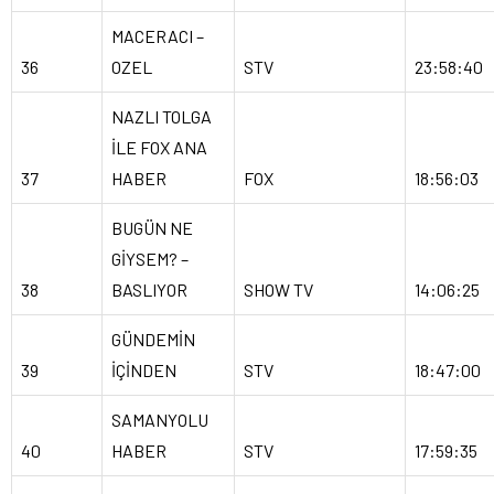
MACERACI –
36
OZEL
STV
23:58:40
NAZLI TOLGA
İLE FOX ANA
37
HABER
FOX
18:56:03
BUGÜN NE
GİYSEM? –
38
BASLIYOR
SHOW TV
14:06:25
GÜNDEMİN
39
İÇİNDEN
STV
18:47:00
SAMANYOLU
40
HABER
STV
17:59:35