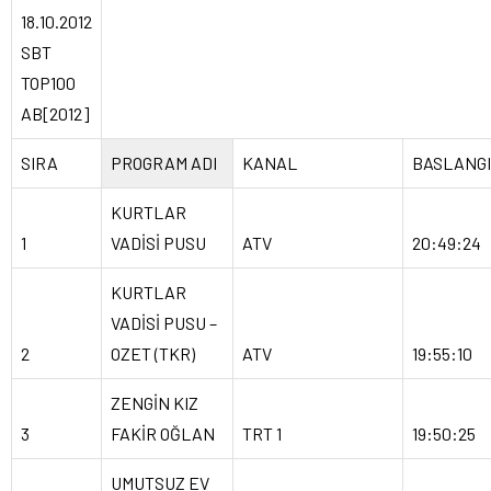
18.10.2012
SBT
TOP100
AB[2012]
SIRA
PROGRAM ADI
KANAL
BASLANGI
KURTLAR
1
VADİSİ PUSU
ATV
20:49:24
KURTLAR
VADİSİ PUSU –
2
OZET (TKR)
ATV
19:55:10
ZENGİN KIZ
3
FAKİR OĞLAN
TRT 1
19:50:25
UMUTSUZ EV