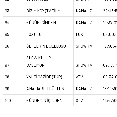
93
BİZİM KÖY (TV FİLMİ)
KANAL 7
24:43:
94
GÜNÜN İÇİNDEN
KANAL 7
18:37:0
95
FOX GECE
FOX
02:00:
96
ŞEFLERİN DÜELLOSU
SHOW TV
17:50:4
SHOW KULÜP –
97
BASLIYOR
SHOW TV
09:17:1
98
YAHŞİ CAZİBE (TKR)
ATV
08:34:0
99
ANA HABER BÜLTENİ
KANAL 7
18:12:3
100
GÜNDEMİN İÇİNDEN
STV
18:47:0