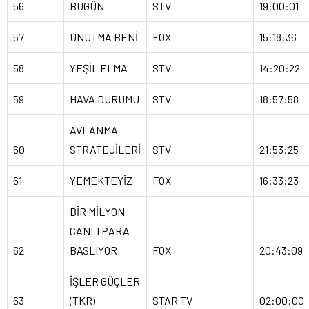
56
BUGÜN
STV
19:00:01
57
UNUTMA BENİ
FOX
15:18:36
58
YEŞİL ELMA
STV
14:20:22
59
HAVA DURUMU
STV
18:57:58
AVLANMA
60
STRATEJİLERİ
STV
21:53:25
61
YEMEKTEYİZ
FOX
16:33:23
BİR MİLYON
CANLI PARA –
62
BASLIYOR
FOX
20:43:09
İŞLER GÜÇLER
63
(TKR)
STAR TV
02:00:00