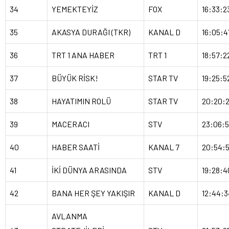
34
YEMEKTEYİZ
FOX
16:33:2
35
AKASYA DURAĞI (TKR)
KANAL D
16:05:4
36
TRT 1 ANA HABER
TRT 1
18:57:2
37
BÜYÜK RİSK!
STAR TV
19:25:5
38
HAYATIMIN ROLÜ
STAR TV
20:20:
39
MACERACI
STV
23:06:
40
HABER SAATİ
KANAL 7
20:54:
41
İKİ DÜNYA ARASINDA
STV
19:28:4
42
BANA HER ŞEY YAKIŞIR
KANAL D
12:44:3
AVLANMA