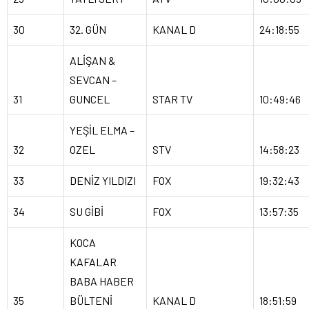
30
32. GÜN
KANAL D
24:18:55
ALİŞAN &
SEVCAN –
31
GUNCEL
STAR TV
10:49:46
YEŞİL ELMA –
32
OZEL
STV
14:58:23
33
DENİZ YILDIZI
FOX
19:32:43
34
SU GİBİ
FOX
13:57:35
KOCA
KAFALAR
BABA HABER
35
BÜLTENİ
KANAL D
18:51:59