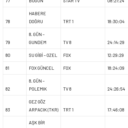
77
BUGÜN
STAR TV
08:21:24
HABERE
78
DOĞRU
TRT 1
18:30:04
8. GÜN –
79
GUNDEM
TV 8
24:14:29
80
SU GİBİ – OZEL
FOX
12:29:29
81
FOX GÜNCEL
FOX
18:24:09
8. GÜN –
82
POLEMIK
TV 8
24:26:54
GEZ GÖZ
83
ARPACIK (TKR)
TRT 1
17:46:08
AŞK BİR