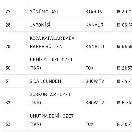
27
GÜNÜN OLAYI
STAR TV
18:30:0
28
JAPON İŞİ
KANAL 7
19:06:1
KOCA KAFALAR BABA
29
HABER BÜLTENİ
KANAL D
18:51:5
DENİZ YILDIZI – OZET
30
(TKR)
FOX
19:21:3
31
SICAK GÜNDEM
SHOW TV
18:44:4
SUSKUNLAR – OZET
32
(TKR)
SHOW TV
19:59:4
UNUTMA BENİ – OZET
33
(TKR)
FOX
14:48:4