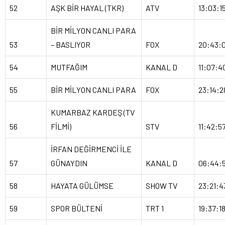
52
AŞK BİR HAYAL (TKR)
ATV
13:03:1
BİR MİLYON CANLI PARA
53
– BASLIYOR
FOX
20:43:
54
MUTFAĞIM
KANAL D
11:07:4
55
BİR MİLYON CANLI PARA
FOX
23:14:2
KUMARBAZ KARDEŞ (TV
56
FİLMİ)
STV
11:42:5
İRFAN DEĞİRMENCİ İLE
57
GÜNAYDIN
KANAL D
06:44:
58
HAYATA GÜLÜMSE
SHOW TV
23:21:4
59
SPOR BÜLTENİ
TRT 1
19:37:1