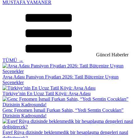
MUSTAFA YAMANER
Güncel Haberler
TÜMÜ →
Avşa Adası Pansiyon Fiyatları 2026: Tatil Bütçenize Uygun
Seçenekler
Türkiye’nin En Ucuz Tatil Köyü: Avşa Adası
Genç Fenomen İsmail Furkan Şahin, “Yedi Semtin Çocukları”
Dizisinin Kadrosunda!
Eşref Rüya dizisinde beklenmedik bir hesaplaşma dengeleri nasıl
değiştirecek?