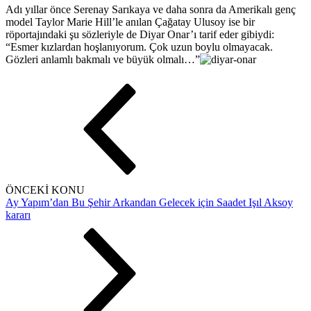
Adı yıllar önce Serenay Sarıkaya ve daha sonra da Amerikalı genç
model Taylor Marie Hill’le anılan Çağatay Ulusoy ise bir
röportajındaki şu sözleriyle de Diyar Onar’ı tarif eder gibiydi:
“Esmer kızlardan hoşlanıyorum. Çok uzun boylu olmayacak.
Gözleri anlamlı bakmalı ve büyük olmalı…”
ÖNCEKİ KONU
Ay Yapım’dan Bu Şehir Arkandan Gelecek için Saadet Işıl Aksoy
kararı