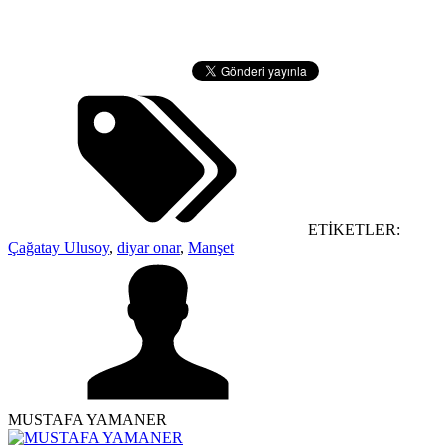
ETİKETLER:
Çağatay Ulusoy
,
diyar onar
,
Manşet
MUSTAFA YAMANER