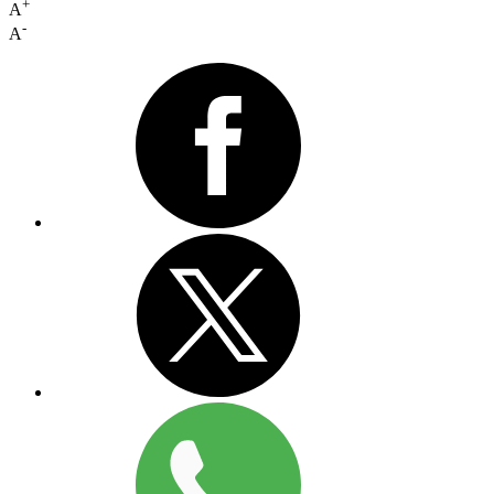
+
A
-
A