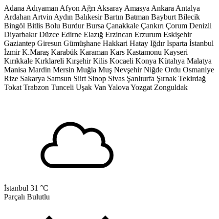
Adana
Adıyaman
Afyon
Ağrı
Aksaray
Amasya
Ankara
Antalya
Ardahan
Artvin
Aydın
Balıkesir
Bartın
Batman
Bayburt
Bilecik
Bingöl
Bitlis
Bolu
Burdur
Bursa
Çanakkale
Çankırı
Çorum
Denizli
Diyarbakır
Düzce
Edirne
Elazığ
Erzincan
Erzurum
Eskişehir
Gaziantep
Giresun
Gümüşhane
Hakkari
Hatay
Iğdır
Isparta
İstanbul
İzmir
K.Maraş
Karabük
Karaman
Kars
Kastamonu
Kayseri
Kırıkkale
Kırklareli
Kırşehir
Kilis
Kocaeli
Konya
Kütahya
Malatya
Manisa
Mardin
Mersin
Muğla
Muş
Nevşehir
Niğde
Ordu
Osmaniye
Rize
Sakarya
Samsun
Siirt
Sinop
Sivas
Şanlıurfa
Şırnak
Tekirdağ
Tokat
Trabzon
Tunceli
Uşak
Van
Yalova
Yozgat
Zonguldak
İstanbul
31 °C
Parçalı Bulutlu