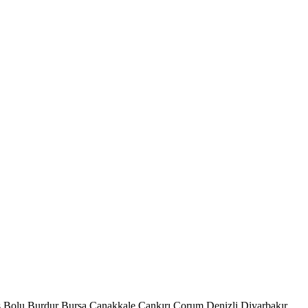
s
Bolu
Burdur
Bursa
Çanakkale
Çankırı
Çorum
Denizli
Diyarbakır