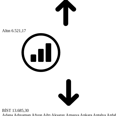
Altın
6.521,17
BİST
13.685,30
Adana
Adıyaman
Afyon
Ağrı
Aksaray
Amasya
Ankara
Antalya
Arda