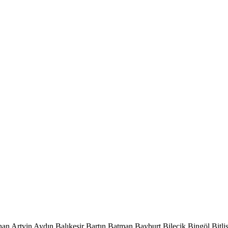
han
Artvin
Aydın
Balıkesir
Bartın
Batman
Bayburt
Bilecik
Bingöl
Bitli