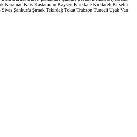
ük
Karaman
Kars
Kastamonu
Kayseri
Kırıkkale
Kırklareli
Kırşehir
p
Sivas
Şanlıurfa
Şırnak
Tekirdağ
Tokat
Trabzon
Tunceli
Uşak
Van