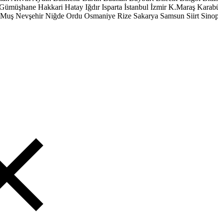
Gümüşhane
Hakkari
Hatay
Iğdır
Isparta
İstanbul
İzmir
K.Maraş
Karab
Muş
Nevşehir
Niğde
Ordu
Osmaniye
Rize
Sakarya
Samsun
Siirt
Sino