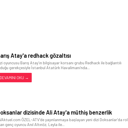
arış Atay'a redhack gözaltısı
izi oyuncusu Barış Atay’ın bilgisayar korsanı grubu Redhack ile bağlantılı
lduğu gerekçesiyle İstanbul Atatürk Havalimanı’nda...
DEVAMINI OKU →
oksanlar dizisinde Ali Atay'a müthiş benzerlik
VAktuel.com ÖZEL-ATV'de yayınlanmaya başlayan yeni dizi Doksanlar'da rol
lan genç oyuncu Anıl Altınöz, Leyla ile...