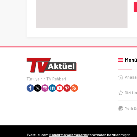
Menü
Anasa
Türkiye'nin TV Rehberi
Dizi Ha
Yerli D
Tvaktuel.com
Bandırma web tasarım
tarafından hazırlanmıştır.