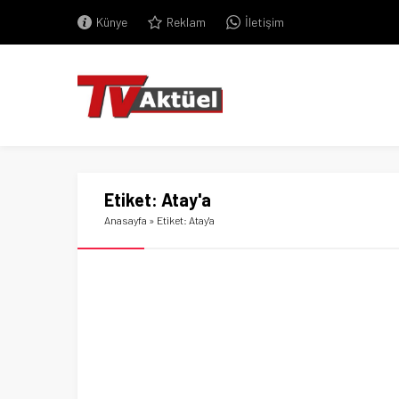
Künye
Reklam
İletişim
Etiket:
Atay'a
Anasayfa
»
Etiket: Atay'a