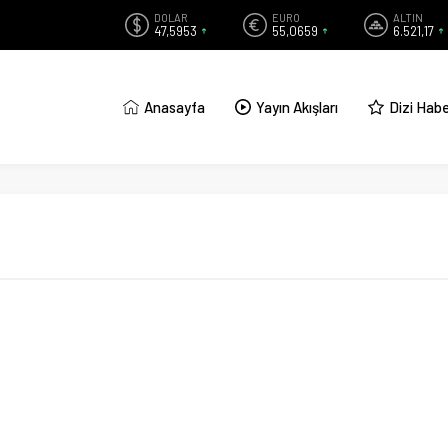
DOLAR
EURO
ALTIN
47,5953
55,0659
6.521,17
Anasayfa
Yayın Akışları
Dizi Habe