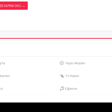
DEVAMINI OKU →
yfa
Yayın Akışları
berleri
TV Haber
izi
Eğlence