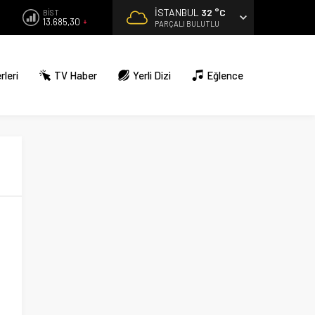
İSTANBUL
32 °C
BİST
13.685,30
PARÇALI BULUTLU
rleri
TV Haber
Yerli Dizi
Eğlence