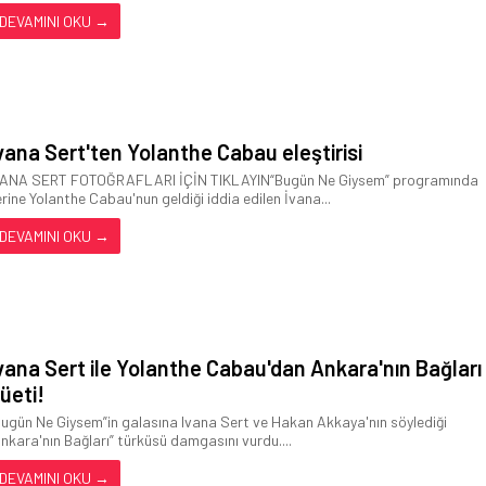
DEVAMINI OKU →
vana Sert'ten Yolanthe Cabau eleştirisi
VANA SERT FOTOĞRAFLARI İÇİN TIKLAYIN“Bugün Ne Giysem” programında
erine Yolanthe Cabau'nun geldiği iddia edilen İvana...
DEVAMINI OKU →
vana Sert ile Yolanthe Cabau'dan Ankara'nın Bağları
üeti!
Bugün Ne Giysem”in galasına Ivana Sert ve Hakan Akkaya'nın söylediği
Ankara'nın Bağları” türküsü damgasını vurdu....
DEVAMINI OKU →