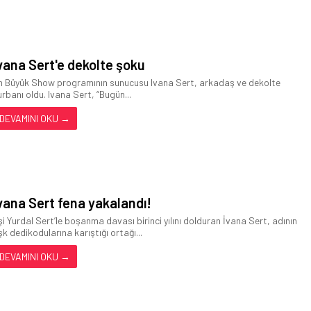
vana Sert'e dekolte şoku
n Büyük Show programının sunucusu Ivana Sert, arkadaş ve dekolte
urbanı oldu. Ivana Sert, “Bugün...
DEVAMINI OKU →
vana Sert fena yakalandı!
şi Yurdal Sert’le boşanma davası birinci yılını dolduran İvana Sert, adının
şk dedikodularına karıştığı ortağı...
DEVAMINI OKU →