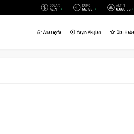
DOLAR
EURO
ALTIN
47,7111
55,1881
6.660,55
Anasayfa
Yayın Akışları
Dizi Habe