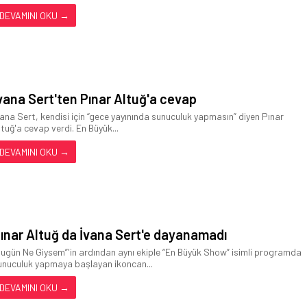
DEVAMINI OKU →
vana Sert'ten Pınar Altuğ'a cevap
vana Sert, kendisi için “gece yayınında sunuculuk yapmasın” diyen Pınar
ltuğ'a cevap verdi. En Büyük...
DEVAMINI OKU →
ınar Altuğ da İvana Sert'e dayanamadı
Bugün Ne Giysem”'in ardından aynı ekiple “En Büyük Show” isimli programda
unuculuk yapmaya başlayan ikoncan...
DEVAMINI OKU →