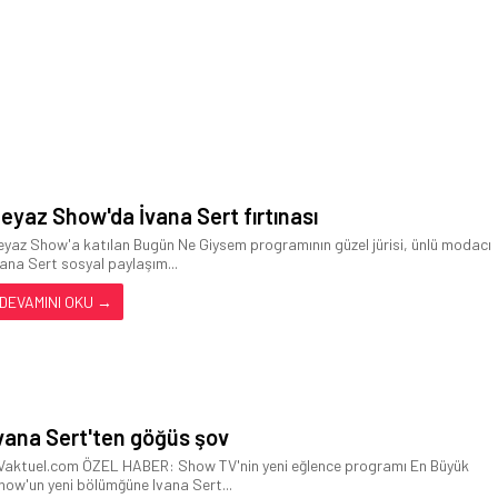
eyaz Show'da İvana Sert fırtınası
eyaz Show'a katılan Bugün Ne Giysem programının güzel jürisi, ünlü modacı
vana Sert sosyal paylaşım...
DEVAMINI OKU →
vana Sert'ten göğüs şov
Vaktuel.com ÖZEL HABER: Show TV'nin yeni eğlence programı En Büyük
how'un yeni bölümğüne Ivana Sert...