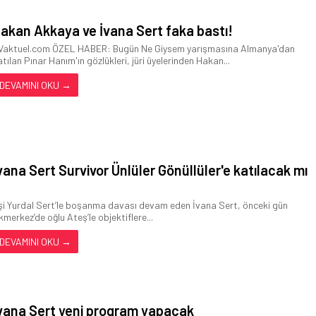
akan Akkaya ve İvana Sert faka bastı!
Vaktuel.com ÖZEL HABER: Bugün Ne Giysem yarışmasına Almanya'dan
atılan Pınar Hanım'ın gözlükleri, jüri üyelerinden Hakan...
DEVAMINI OKU →
vana Sert Survivor Ünlüler Gönüllüler'e katılacak mı
şi Yurdal Sert’le boşanma davası devam eden İvana Sert, önceki gün
kmerkez’de oğlu Ateş’le objektiflere...
DEVAMINI OKU →
vana Sert yeni program yapacak