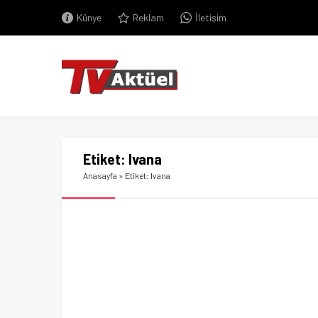
Künye
Reklam
İletişim
Etiket:
Ivana
Anasayfa
»
Etiket: Ivana