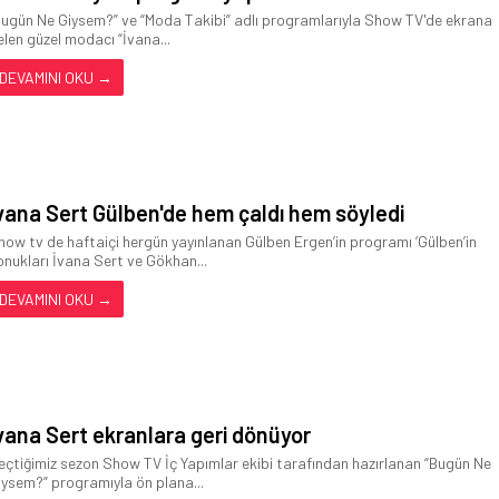
Bugün Ne Giysem?” ve “Moda Takibi” adlı programlarıyla Show TV'de ekrana
elen güzel modacı “İvana...
DEVAMINI OKU →
vana Sert Gülben'de hem çaldı hem söyledi
how tv de haftaiçi hergün yayınlanan Gülben Ergen’in programı ‘Gülben’in
onukları İvana Sert ve Gökhan...
DEVAMINI OKU →
vana Sert ekranlara geri dönüyor
eçtiğimiz sezon Show TV İç Yapımlar ekibi tarafından hazırlanan “Bugün Ne
iysem?” programıyla ön plana...