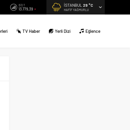
İSTANBUL
29 °C
BİST
13.779,39
HAFIF YAĞMURLU
rleri
TV Haber
Yerli Dizi
Eğlence