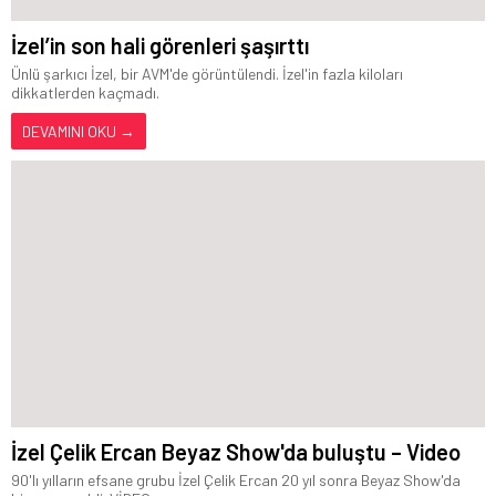
İzel’in son hali görenleri şaşırttı
Ünlü şarkıcı İzel, bir AVM'de görüntülendi. İzel'in fazla kiloları
dikkatlerden kaçmadı.
DEVAMINI OKU →
İzel Çelik Ercan Beyaz Show'da buluştu – Video
90'lı yılların efsane grubu İzel Çelik Ercan 20 yıl sonra Beyaz Show'da