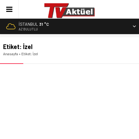
İSTANBUL
31 °C
AZ BULUTLU
Etiket:
İzel
Anasayfa
»
Etiket: İzel