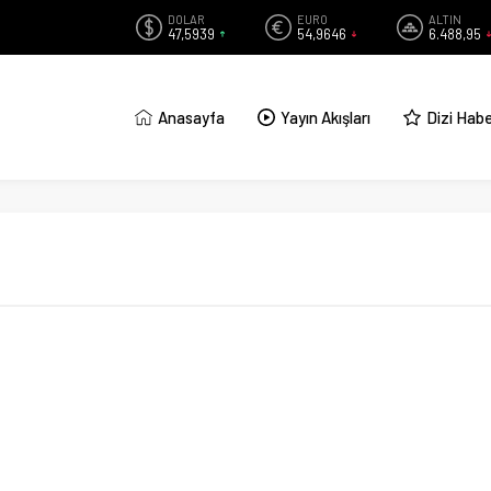
DOLAR
EURO
ALTIN
47,5939
54,9646
6.488,95
Anasayfa
Yayın Akışları
Dizi Habe