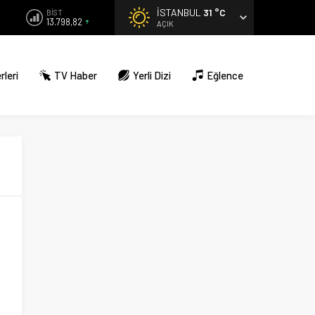
İSTANBUL
31 °C
BİST
13.798,82
AÇIK
rleri
TV Haber
Yerli Dizi
Eğlence