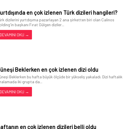
urtdışında en çok izlenen Türk dizileri hangileri?
ürk dizilerini yurtdışıma pazarlayan 2 ana şirketten biri olan Calinos
olding'in başkanı Fırat Gülgen diziler...
DEVAMINI OKU →
üneşi Beklerken en çok izlenen dizi oldu
üneşi Beklerken bu hafta büyük ölçüde bir yükseliş yakaladı. Dizi haftalık
ıralamada iki grupta da...
DEVAMINI OKU →
aftanın en çok izlenen dizileri belli oldu