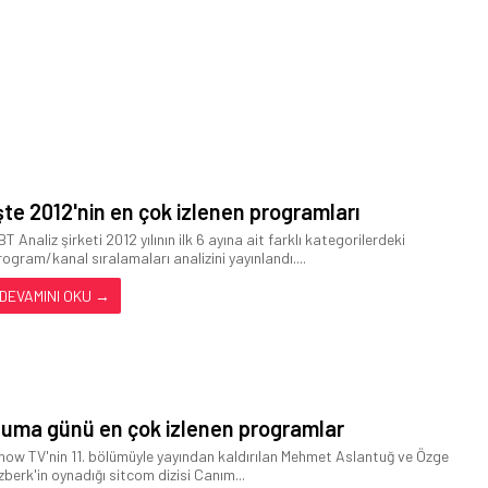
şte 2012'nin en çok izlenen programları
T Analiz şirketi 2012 yılının ilk 6 ayına ait farklı kategorilerdeki
rogram/kanal sıralamaları analizini yayınlandı....
DEVAMINI OKU →
uma günü en çok izlenen programlar
how TV'nin 11. bölümüyle yayından kaldırılan Mehmet Aslantuğ ve Özge
zberk'in oynadığı sitcom dizisi Canım...