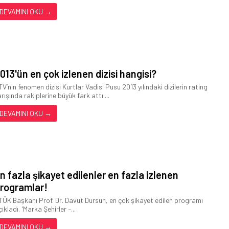
DEVAMINI OKU →
013'ün en çok izlenen dizisi hangisi?
TV’nin fenomen dizisi Kurtlar Vadisi Pusu 2013 yılındaki dizilerin rating
rışında rakiplerine büyük fark attı....
DEVAMINI OKU →
n fazla şikayet edilenler en fazla izlenen
rogramlar!
TÜK Başkanı Prof. Dr. Davut Dursun, en çok şikayet edilen programı
ıkladı. 'Marka Şehirler –...
DEVAMINI OKU →