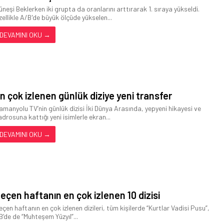
üneşi Beklerken iki grupta da oranlarını arttırarak 1. sıraya yükseldi.
zellikle A/B'de büyük ölçüde yükselen...
DEVAMINI OKU →
n çok izlenen günlük diziye yeni transfer
amanyolu TV’nin günlük dizisi İki Dünya Arasında, yepyeni hikayesi ve
adrosuna kattığı yeni isimlerle ekran...
DEVAMINI OKU →
eçen haftanın en çok izlenen 10 dizisi
eçen haftanın en çok izlenen dizileri, tüm kişilerde “Kurtlar Vadisi Pusu”,
B’de de “Muhteşem Yüzyıl”...