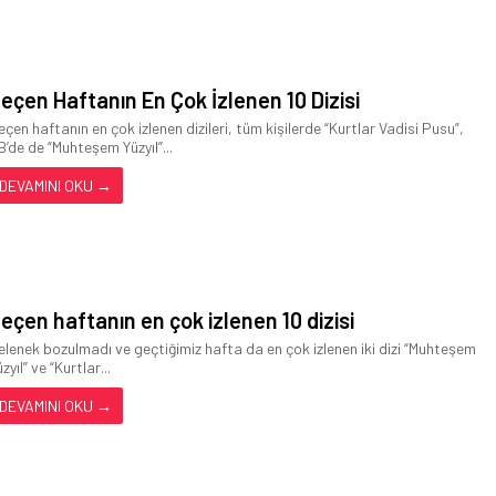
eçen Haftanın En Çok İzlenen 10 Dizisi
eçen haftanın en çok izlenen dizileri, tüm kişilerde “Kurtlar Vadisi Pusu”,
B’de de “Muhteşem Yüzyıl”...
DEVAMINI OKU →
eçen haftanın en çok izlenen 10 dizisi
elenek bozulmadı ve geçtiğimiz hafta da en çok izlenen iki dizi “Muhteşem
zyıl” ve “Kurtlar...
DEVAMINI OKU →