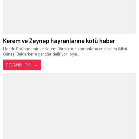
Kerem ve Zeynep hayranlarına kötü haber
Hande Doğandemir ve Kerem Bürsin son zamanların en sevilen ikilisi.
Güneşi Beklerken’e gençler deliriyor, öyle...
DEVAMINI OKU →