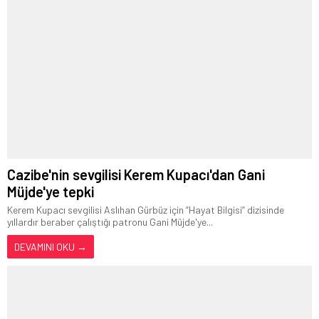
Cazibe'nin sevgilisi Kerem Kupacı'dan Gani
Müjde'ye tepki
Kerem Kupacı sevgilisi Aslıhan Gürbüz için “Hayat Bilgisi” dizisinde
yıllardır beraber çalıştığı patronu Gani Müjde'ye...
DEVAMINI OKU →