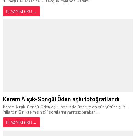
'Güneşi Beklerken'de iki sevgiliyi oynuyor. Kerem...
DEVAMINI OKU →
Kerem Alışık-Songül Öden aşkı fotoğraflandı
Kerem Alışık-Songül Öden aşkı, sonunda Bodrum’da gün yüzüne çıktı.
Yıllardır “Birlikte misiniz?” sorularını yanıtsız bırakan...
DEVAMINI OKU →