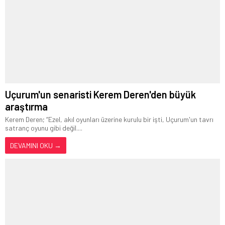
Uçurum'un senaristi Kerem Deren'den büyük
araştırma
Kerem Deren; “Ezel, akıl oyunları üzerine kurulu bir işti, Uçurum'un tavrı
satranç oyunu gibi değil....
DEVAMINI OKU →