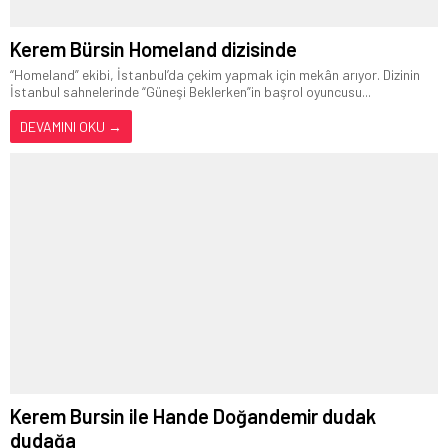
Kerem Bürsin Homeland dizisinde
“Homeland” ekibi, İstanbul’da çekim yapmak için mekân arıyor. Dizinin
İstanbul sahnelerinde “Güneşi Beklerken”in başrol oyuncusu...
DEVAMINI OKU →
Kerem Bursin ile Hande Doğandemir dudak
dudağa