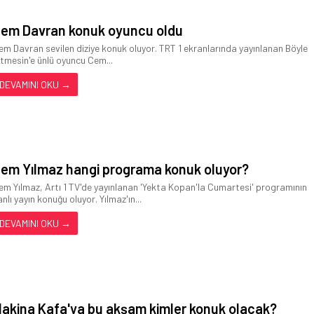
em Davran konuk oyuncu oldu
em Davran sevilen diziye konuk oluyor. TRT 1 ekranlarında yayınlanan Böyle
itmesin'e ünlü oyuncu Cem...
DEVAMINI OKU →
em Yılmaz hangi programa konuk oluyor?
em Yılmaz, Artı 1 TV'de yayınlanan 'Yekta Kopan'la Cumartesi' programının
nlı yayın konuğu oluyor. Yılmaz'ın...
DEVAMINI OKU →
akina Kafa'ya bu akşam kimler konuk olacak?