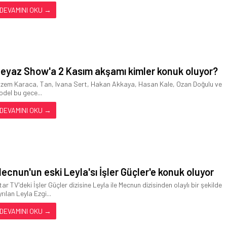
DEVAMINI OKU →
eyaz Show'a 2 Kasım akşamı kimler konuk oluyor?
izem Karaca, Tan, Ivana Sert, Hakan Akkaya, Hasan Kale, Ozan Doğulu ve
odel bu gece...
DEVAMINI OKU →
ecnun'un eski Leyla'sı İşler Güçler'e konuk oluyor
tar TV'deki İşler Güçler dizisine Leyla ile Mecnun dizisinden olaylı bir şekilde
rılan Leyla Ezgi...
DEVAMINI OKU →