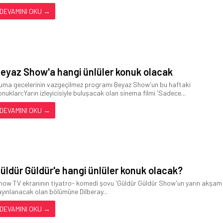
DEVAMINI OKU →
eyaz Show'a hangi ünlüler konuk olacak
uma gecelerinin vazgeçilmez programı Beyaz Show'un bu haftaki
onukları;Yarın izleyicisiyle buluşacak olan sinema filmi 'Sadece...
DEVAMINI OKU →
üldür Güldür'e hangi ünlüler konuk olacak?
how TV ekranının tiyatro- komedi şovu 'Güldür Güldür Show'un yarın akşam
ayınlanacak olan bölümüne Dilberay...
DEVAMINI OKU →