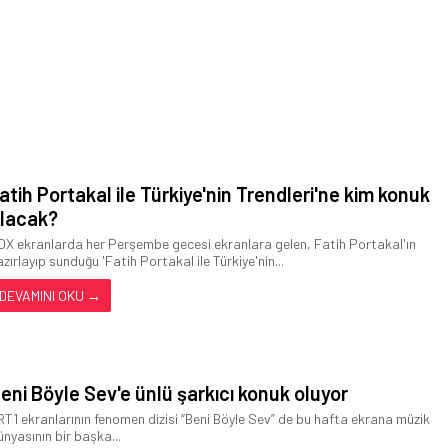
atih Portakal ile Türkiye'nin Trendleri'ne kim konuk
lacak?
OX ekranlarda her Perşembe gecesi ekranlara gelen, Fatih Portakal'ın
azırlayıp sunduğu 'Fatih Portakal ile Türkiye'nin...
DEVAMINI OKU →
eni Böyle Sev'e ünlü şarkıcı konuk oluyor
RT1 ekranlarının fenomen dizisi “Beni Böyle Sev” de bu hafta ekrana müzik
ünyasının bir başka...