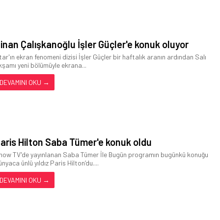
inan Çalışkanoğlu İşler Güçler'e konuk oluyor
tar'ın ekran fenomeni dizisi İşler Güçler bir haftalık aranın ardından Salı
kşamı yeni bölümüyle ekrana...
DEVAMINI OKU →
aris Hilton Saba Tümer'e konuk oldu
how TV'de yayınlanan Saba Tümer İle Bugün programın bugünkü konuğu
nyaca ünlü yıldız Paris Hilton’du....
DEVAMINI OKU →