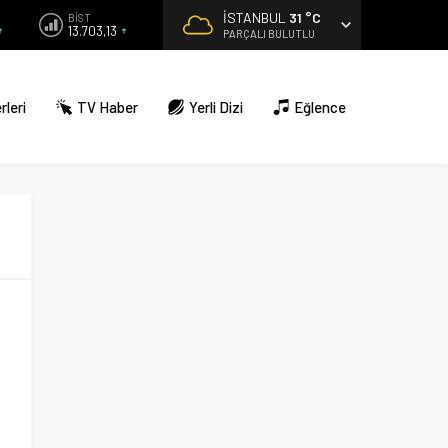
İSTANBUL
31 °C
BİST
13.703,13
PARÇALI BULUTLU
rleri
TV Haber
Yerli Dizi
Eğlence