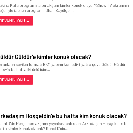
akina Kafa programına bu akşam kimler konuk oluyor?Show TV ekranının
eğeniyle izlenen programı, Okan Bayülgen...
DEVAMINI OKU →
üldür Güldür'e kimler konuk olacak?
kranların sevilen formatı BKM yapımı komedi-tiyatro şovu Güldür Güldür
how'a bu hafta iki ünlü isim...
DEVAMINI OKU →
rkadaşım Hoşgeldin'e bu hafta kim konuk olacak?
anal D'de Perşembe akşamı yayınlanacak olan 'Arkadaşım Hoşgeldin'e bu
afta kimler konuk olacak? Kanal D’nin...