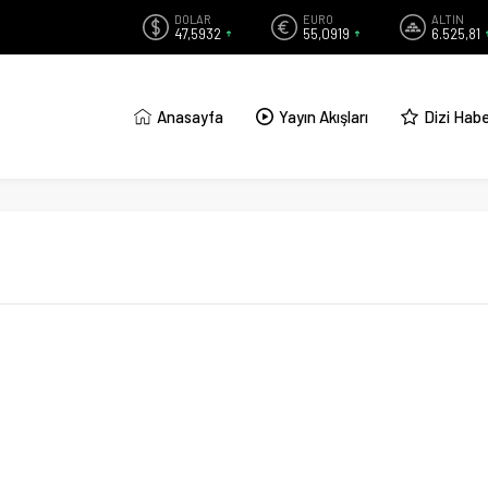
DOLAR
EURO
ALTIN
47,5932
55,0919
6.525,81
Anasayfa
Yayın Akışları
Dizi Habe