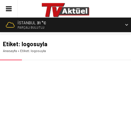
İSTANBUL
31 °C
PARÇALI BULUTLU
Etiket:
logosuyla
Anasayfa
»
Etiket: logosuyla