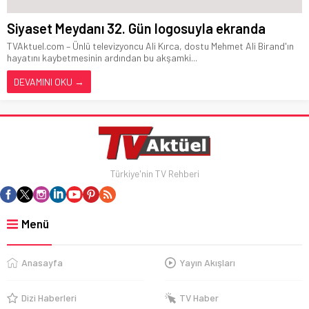
Siyaset Meydanı 32. Gün logosuyla ekranda
TVAktuel.com – Ünlü televizyoncu Ali Kırca, dostu Mehmet Ali Birand'ın
hayatını kaybetmesinin ardından bu akşamki...
DEVAMINI OKU →
Türkiye'nin TV Rehberi
Menü
Anasayfa
Yayın Akışları
Dizi Haberleri
TV Haber