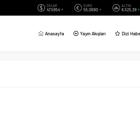
DOLAR
EURO
ALTIN
47,5954
55,0690
6.525,39
Anasayfa
Yayın Akışları
Dizi Habe