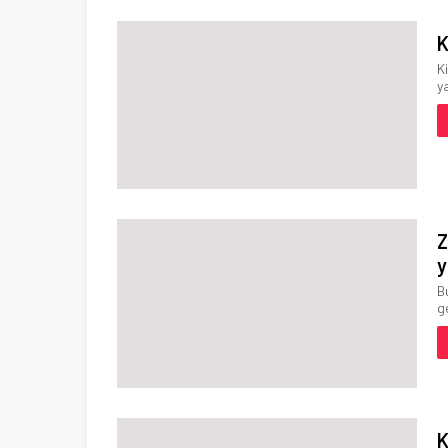
K
K
y
Z
y
B
g
K