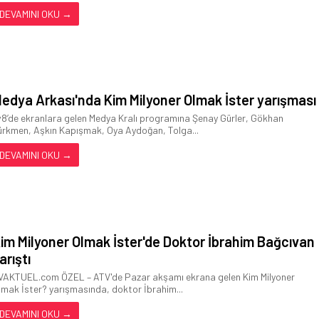
DEVAMINI OKU →
edya Arkası'nda Kim Milyoner Olmak İster yarışması
v8’de ekranlara gelen Medya Kralı programına Şenay Gürler, Gökhan
ürkmen, Aşkın Kapışmak, Oya Aydoğan, Tolga...
DEVAMINI OKU →
im Milyoner Olmak İster'de Doktor İbrahim Bağcıvan
arıştı
VAKTUEL.com ÖZEL – ATV'de Pazar akşamı ekrana gelen Kim Milyoner
lmak İster? yarışmasında, doktor İbrahim...
DEVAMINI OKU →