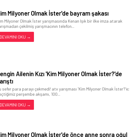
im Milyoner Olmak İster'de bayram şakası
im Milyoner Olmak İster yarışmasında Kenan Işık bir ilke imza atarak
arışmadan çekilmiş yarışmacının telefon...
DEVAMINI OKU →
engin Ailenin Kızı 'Kim Milyoner Olmak İster?'de
arıştı
u sefer para parayı çekmedi! atv yarışması 'Kim Milyoner Olmak İster?'e;
eçtiğimiz perşembe akşamı, 100...
DEVAMINI OKU →
im Milyoner Olmak İster'de önce anne sonra oğul