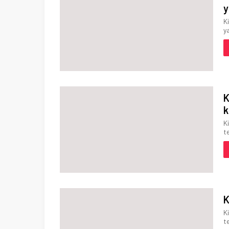
y
K
y
K
k
K
t
K
K
t