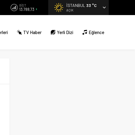
İSTANBUL
33 °C
BİST
13.788,73
AÇIK
rleri
TV Haber
Yerli Dizi
Eğlence