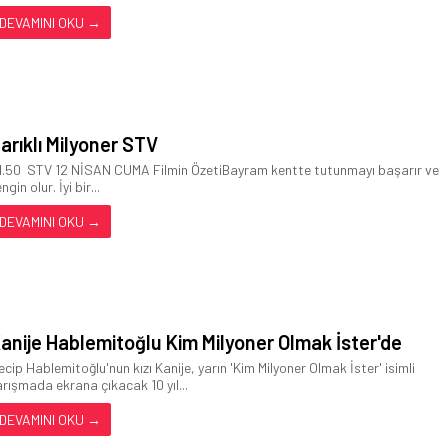
DEVAMINI OKU →
arıklı Milyoner STV
1.50 STV 12 NİSAN CUMA Filmin ÖzetiBayram kentte tutunmayı başarır ve
ngin olur. İyi bir...
DEVAMINI OKU →
anije Hablemitoğlu Kim Milyoner Olmak İster'de
ecip Hablemitoğlu'nun kızı Kanije, yarın 'Kim Milyoner Olmak İster' isimli
arışmada ekrana çıkacak 10 yıl...
DEVAMINI OKU →