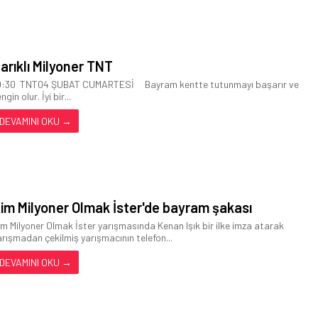
arıklı Milyoner TNT
0:30 TNT04 ŞUBAT CUMARTESİ Bayram kentte tutunmayı başarır ve
ngin olur. İyi bir...
DEVAMINI OKU →
im Milyoner Olmak İster'de bayram şakası
im Milyoner Olmak İster yarışmasında Kenan Işık bir ilke imza atarak
arışmadan çekilmiş yarışmacının telefon...
DEVAMINI OKU →