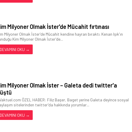
im Milyoner Olmak İster'de Mücahit fırtınası
im Milyoner Olmak İster'de Mücahit kendine hayran bıraktı. Kenan Işık'ın
unduğu Kim Milyoner Olmak İster'de...
DEVAMINI OKU →
im Milyoner Olmak İster – Galeta dedi twitter'a
üştü
Vaktuel.com ÖZEL HABER: Filiz Başer, Baget yerine Galeta deyince sosyal
aylaşım sitelerinden twitter'da hakkında yorumlar...
DEVAMINI OKU →