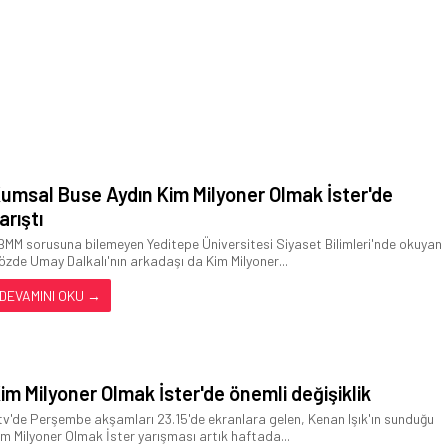
umsal Buse Aydın Kim Milyoner Olmak İster'de
arıştı
BMM sorusuna bilemeyen Yeditepe Üniversitesi Siyaset Bilimleri'nde okuyan
özde Umay Dalkalı'nın arkadaşı da Kim Milyoner...
DEVAMINI OKU →
im Milyoner Olmak İster'de önemli değişiklik
tv'de Perşembe akşamları 23.15'de ekranlara gelen, Kenan Işık'ın sunduğu
im Milyoner Olmak İster yarışması artık haftada...