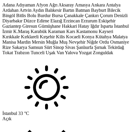
Adana
Adıyaman
Afyon
Ağrı
Aksaray
Amasya
Ankara
Antalya
Ardahan
Artvin
Aydın
Balıkesir
Bartın
Batman
Bayburt
Bilecik
Bingöl
Bitlis
Bolu
Burdur
Bursa
Çanakkale
Çankırı
Çorum
Denizli
Diyarbakır
Düzce
Edirne
Elazığ
Erzincan
Erzurum
Eskişehir
Gaziantep
Giresun
Gümüşhane
Hakkari
Hatay
Iğdır
Isparta
İstanbul
İzmir
K.Maraş
Karabük
Karaman
Kars
Kastamonu
Kayseri
Kırıkkale
Kırklareli
Kırşehir
Kilis
Kocaeli
Konya
Kütahya
Malatya
Manisa
Mardin
Mersin
Muğla
Muş
Nevşehir
Niğde
Ordu
Osmaniye
Rize
Sakarya
Samsun
Siirt
Sinop
Sivas
Şanlıurfa
Şırnak
Tekirdağ
Tokat
Trabzon
Tunceli
Uşak
Van
Yalova
Yozgat
Zonguldak
İstanbul
33 °C
Açık