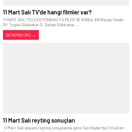
11 Mart Salı TV'de hangi filmler var?
11 MART SALI TELEVİZYONDAKİ FİLMLER VE KONULARI Recep İvedik
3Y: Togan Gökbakar O: Şahan Gökbakar,...
DEVAMINI OKU →
11 Mart Salı reyting sonuçları
11 Mart Salı akşamı reyting sonuçlarına göre Tüm Kişiler'de (Total) en