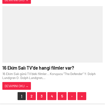
16 Ekim Salı TV'de hangi filmler var?
16 Ekim Salı günü TV'deki filmler… Koruyucu “The Defender” Y: Dolph
Lundgren O: Dolph Lundgren,...
DEVAMINI OKU →
1
2
3
4
5
›
»