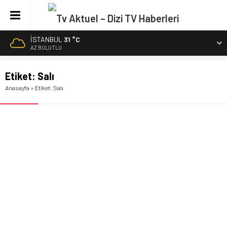
İSTANBUL
31 °C
AZ BULUTLU
Etiket:
Salı
Anasayfa
»
Etiket: Salı