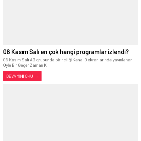
06 Kasım Salı en çok hangi programlar izlendi?
06 Kasım Salı AB grubunda birinciliği Kanal D ekranlarında yayınlanan
Öyle Bir Geçer Zaman Ki...
DEVAMINI OKU →