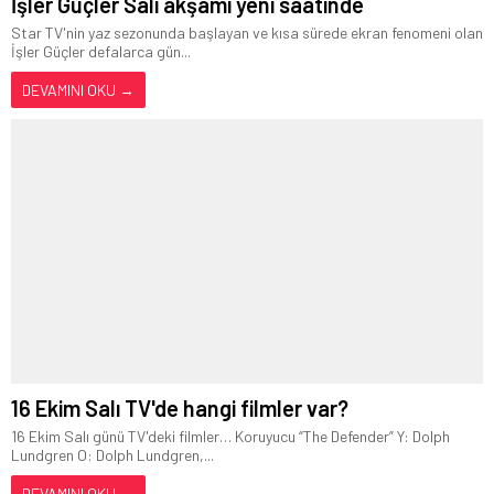
İşler Güçler Salı akşamı yeni saatinde
Star TV'nin yaz sezonunda başlayan ve kısa sürede ekran fenomeni olan
İşler Güçler defalarca gün...
DEVAMINI OKU →
16 Ekim Salı TV'de hangi filmler var?
16 Ekim Salı günü TV'deki filmler… Koruyucu “The Defender” Y: Dolph
Lundgren O: Dolph Lundgren,...
DEVAMINI OKU →