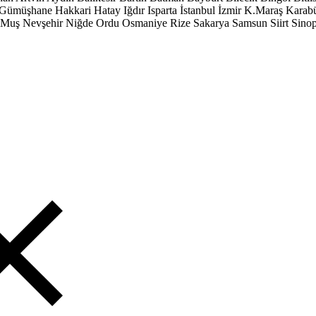
Gümüşhane
Hakkari
Hatay
Iğdır
Isparta
İstanbul
İzmir
K.Maraş
Karab
Muş
Nevşehir
Niğde
Ordu
Osmaniye
Rize
Sakarya
Samsun
Siirt
Sino