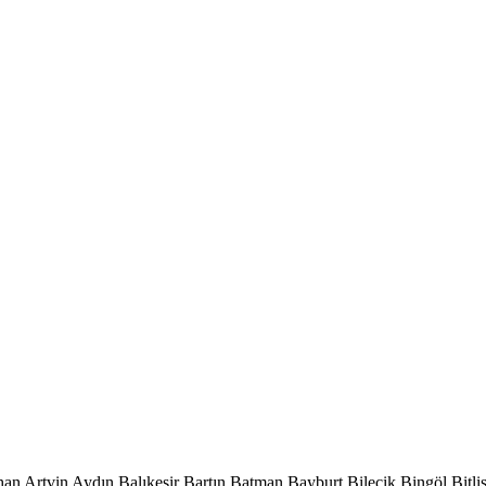
han
Artvin
Aydın
Balıkesir
Bartın
Batman
Bayburt
Bilecik
Bingöl
Bitli