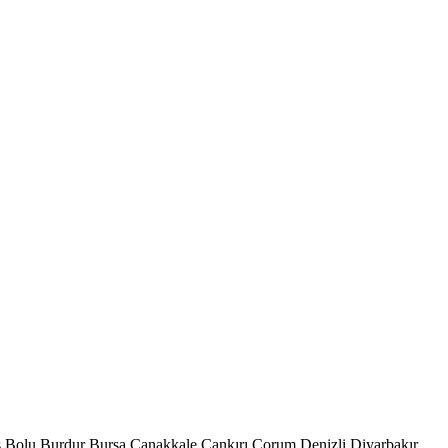
s
Bolu
Burdur
Bursa
Çanakkale
Çankırı
Çorum
Denizli
Diyarbakır