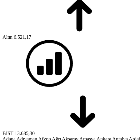
Altın
6.521,17
BİST
13.685,30
Adana
Adıyaman
Afyon
Ağrı
Aksaray
Amasya
Ankara
Antalya
Arda