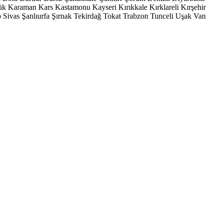
ük
Karaman
Kars
Kastamonu
Kayseri
Kırıkkale
Kırklareli
Kırşehir
p
Sivas
Şanlıurfa
Şırnak
Tekirdağ
Tokat
Trabzon
Tunceli
Uşak
Van