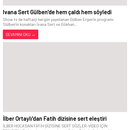
Ivana Sert Gülben'de hem çaldı hem söyledi
Show tv de haftaiçi hergün yayınlanan Gülben Ergen’in programı
‘Gülben’in konukları İvana Sert ve Gökhan...
DEVAMINI OKU →
İlber Ortaylı'dan Fatih dizisine sert eleştiri
İLBER HOCA'DAN FATİH DİZİSİNE SERT SÖZLER-VİDEO İÇİN