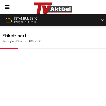
İSTANBUL
31 °C
PARÇALI BULUTLU
Etiket:
sert
Anasayfa
»
Etiket: sert
(Sayfa 2)