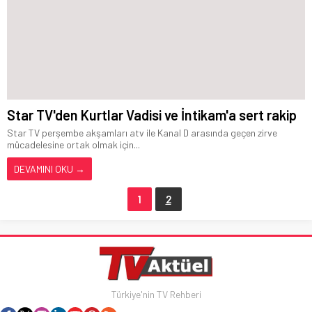
Star TV'den Kurtlar Vadisi ve İntikam'a sert rakip
Star TV perşembe akşamları atv ile Kanal D arasında geçen zirve
mücadelesine ortak olmak için...
DEVAMINI OKU →
1
2
Türkiye'nin TV Rehberi