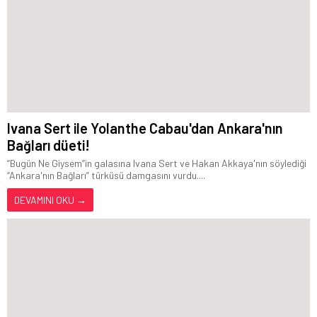
Ivana Sert ile Yolanthe Cabau'dan Ankara'nın
Bağları düeti!
“Bugün Ne Giysem”in galasına Ivana Sert ve Hakan Akkaya'nın söylediği
“Ankara'nın Bağları” türküsü damgasını vurdu....
DEVAMINI OKU →