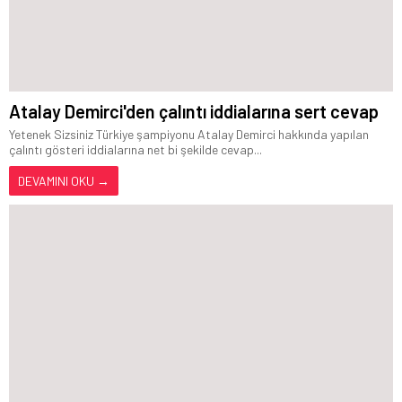
Atalay Demirci'den çalıntı iddialarına sert cevap
Yetenek Sizsiniz Türkiye şampiyonu Atalay Demirci hakkında yapılan
çalıntı gösteri iddialarına net bi şekilde cevap...
DEVAMINI OKU →