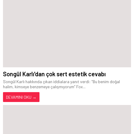
Songül Karlı'dan çok sert estetik cevabı
Songül Karlı hakkında çıkan iddialara yanıt verdi: “Bu benim doğal
halim, kimseye benzemeye çalışmıyorum” Fox...
DEVAMINI OKU →