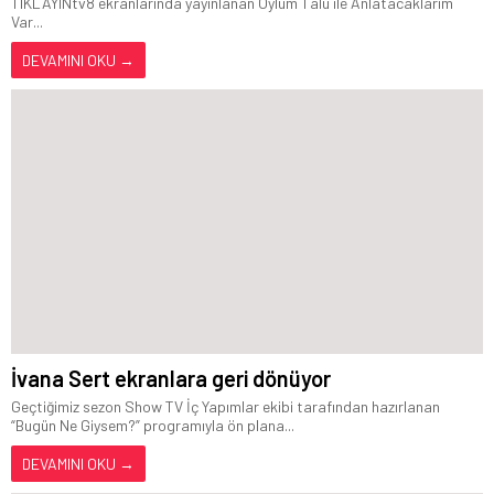
TIKLAYINtv8 ekranlarında yayınlanan Oylum Talu ile Anlatacaklarım
Var...
DEVAMINI OKU →
İvana Sert ekranlara geri dönüyor
Geçtiğimiz sezon Show TV İç Yapımlar ekibi tarafından hazırlanan
“Bugün Ne Giysem?” programıyla ön plana...
DEVAMINI OKU →