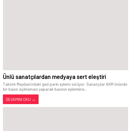
Ünlü sanatçılardan medyaya sert eleştiri
Taksim Meydanı’ndaki gezi parkı eylemi sürüyor. Sanatçılar AKM önünde
bir basın açıklaması yaparak basının eylemlere...
DEVAMINI OKU →