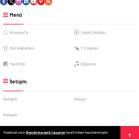
Menü
Anasayfa
Yayın Akışları
Dizi Haberleri
TV Haber
Yerli Dizi
Eğlence
İletişim
İletişim
Künye
Reklam
Tvaktuel.com
Bandırma web tasarım
tarafından hazırlanmıştır.