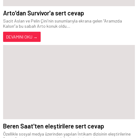
Arto'dan Survivor'a sert cevap
Sacit Aslan ve Pelin Çini'nin sunumlarıyla ekrana gelen “Aramızda
Kalsın”a bu sabah Arto konuk oldu....
DEVAMINI OKU →
Beren Saat'ten eleştirilere sert cevap
Özellikle sosyal medya üzerinden yapılan İntikam dizisinin eleştirilerine