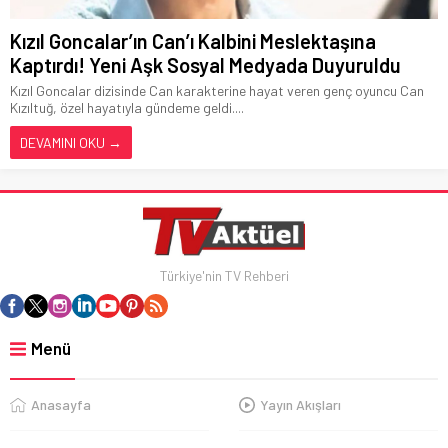
Kızıl Goncalar’ın Can’ı Kalbini Meslektaşına
Kaptırdı! Yeni Aşk Sosyal Medyada Duyuruldu
Kızıl Goncalar dizisinde Can karakterine hayat veren genç oyuncu Can
Kızıltuğ, özel hayatıyla gündeme geldi....
DEVAMINI OKU →
Türkiye'nin TV Rehberi
Menü
Anasayfa
Yayın Akışları