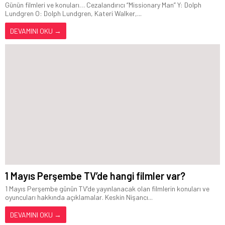
Günün filmleri ve konuları… Cezalandırıcı “Missionary Man” Y: Dolph
Lundgren O: Dolph Lundgren, Kateri Walker,...
DEVAMINI OKU →
1 Mayıs Perşembe TV’de hangi filmler var?
1 Mayıs Perşembe günün TV’de yayınlanacak olan filmlerin konuları ve
oyuncuları hakkında açıklamalar. Keskin Nişancı...
DEVAMINI OKU →