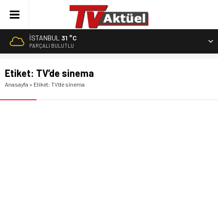
İSTANBUL
31 °C
PARÇALI BULUTLU
Etiket:
TV’de sinema
Anasayfa
»
Etiket: TV’de sinema