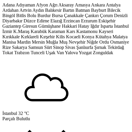
Adana
Adıyaman
Afyon
Ağrı
Aksaray
Amasya
Ankara
Antalya
Ardahan
Artvin
Aydın
Balıkesir
Bartın
Batman
Bayburt
Bilecik
Bingöl
Bitlis
Bolu
Burdur
Bursa
Çanakkale
Çankırı
Çorum
Denizli
Diyarbakır
Düzce
Edirne
Elazığ
Erzincan
Erzurum
Eskişehir
Gaziantep
Giresun
Gümüşhane
Hakkari
Hatay
Iğdır
Isparta
İstanbul
İzmir
K.Maraş
Karabük
Karaman
Kars
Kastamonu
Kayseri
Kırıkkale
Kırklareli
Kırşehir
Kilis
Kocaeli
Konya
Kütahya
Malatya
Manisa
Mardin
Mersin
Muğla
Muş
Nevşehir
Niğde
Ordu
Osmaniye
Rize
Sakarya
Samsun
Siirt
Sinop
Sivas
Şanlıurfa
Şırnak
Tekirdağ
Tokat
Trabzon
Tunceli
Uşak
Van
Yalova
Yozgat
Zonguldak
İstanbul
32 °C
Parçalı Bulutlu