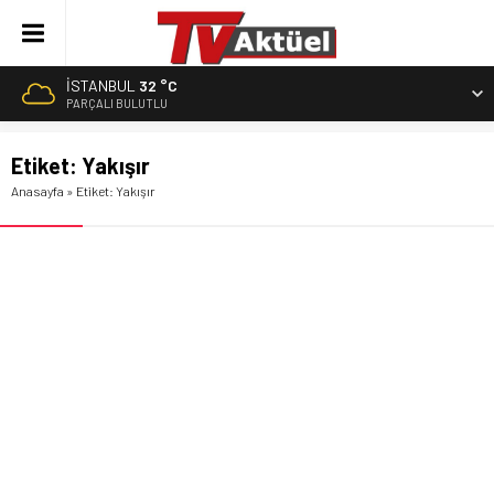
İSTANBUL
32 °C
PARÇALI BULUTLU
Etiket:
Yakışır
Anasayfa
»
Etiket: Yakışır