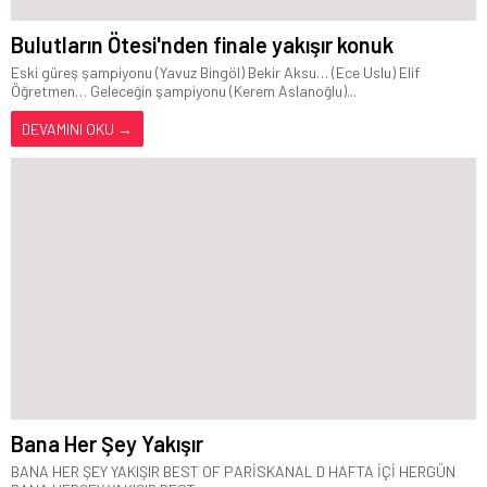
Bulutların Ötesi'nden finale yakışır konuk
Eski güreş şampiyonu (Yavuz Bingöl) Bekir Aksu… (Ece Uslu) Elif
Öğretmen… Geleceğin şampiyonu (Kerem Aslanoğlu)...
DEVAMINI OKU →
Bana Her Şey Yakışır
BANA HER ŞEY YAKIŞIR BEST OF PARİSKANAL D HAFTA İÇİ HERGÜN