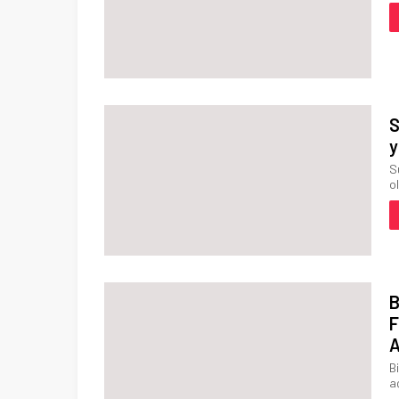
S
y
S
ol
B
F
A
B
a