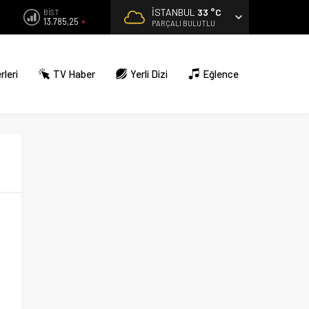
İSTANBUL
33 °C
BİST
13.785,25
PARÇALI BULUTLU
rleri
TV Haber
Yerli Dizi
Eğlence