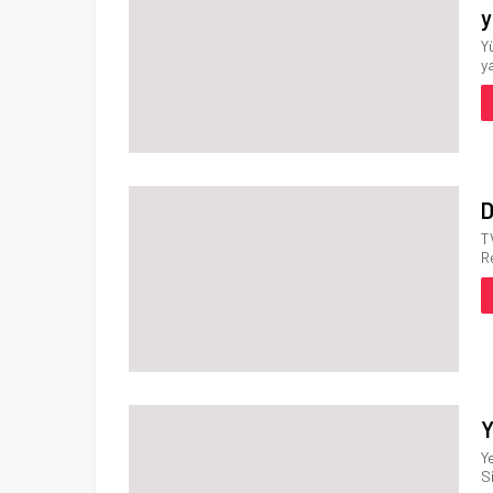
y
Y
y
D
T
R
Y
Y
S