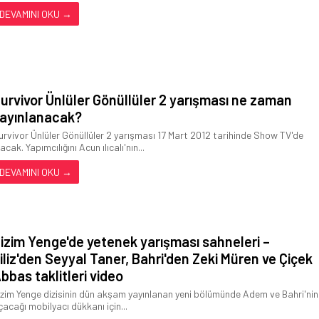
DEVAMINI OKU →
urvivor Ünlüler Gönüllüler 2 yarışması ne zaman
ayınlanacak?
urvivor Ünlüler Gönüllüler 2 yarışması 17 Mart 2012 tarihinde Show TV'de
acak. Yapımcılığını Acun ılıcalı'nın...
DEVAMINI OKU →
izim Yenge'de yetenek yarışması sahneleri –
iliz'den Seyyal Taner, Bahri'den Zeki Müren ve Çiçek
bbas taklitleri video
izim Yenge dizisinin dün akşam yayınlanan yeni bölümünde Adem ve Bahri'nin
çacağı mobilyacı dükkanı için...