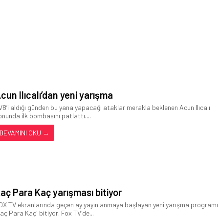
cun Ilıcalı’dan yeni yarışma
V8’i aldığı günden bu yana yapacağı ataklar merakla beklenen Acun Ilıcalı
onunda ilk bombasını patlattı....
DEVAMINI OKU →
aç Para Kaç yarışması bitiyor
OX TV ekranlarında geçen ay yayınlanmaya başlayan yeni yarışma programı
Kaç Para Kaç' bitiyor. Fox TV'de...