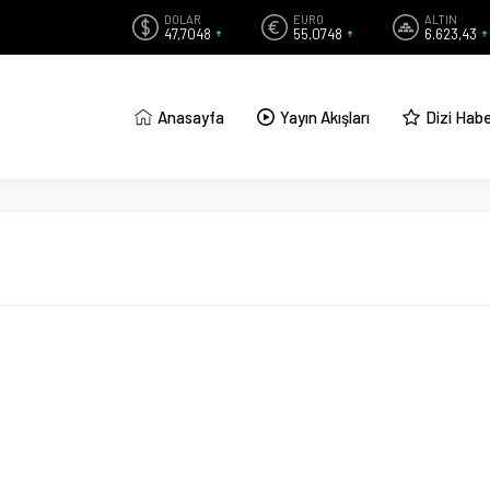
DOLAR
EURO
ALTIN
47,7048
55,0748
6.623,43
Anasayfa
Yayın Akışları
Dizi Habe