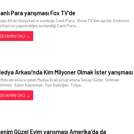
anlı Para yarışması Fox TV'de
ngin Altan Düzyatan'ın sunduğu Canlı Para, Show TV'den ayrıldı. Endomol
rkiye'nin yapımcılığını üstlendiği Canlı Para,...
DEVAMINI OKU →
edya Arkası'nda Kim Milyoner Olmak İster yarışması
v8’de ekranlara gelen Medya Kralı programına Şenay Gürler, Gökhan
ürkmen, Aşkın Kapışmak, Oya Aydoğan, Tolga...
DEVAMINI OKU →
enim Güzel Evim yarışması Amerika'da da