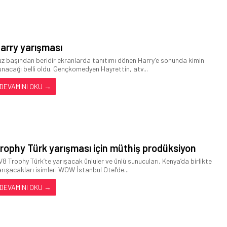
arry yarışması
az başından beridir ekranlarda tanıtımı dönen Harry'e sonunda kimin
unacağı belli oldu. Gençkomedyen Hayrettin, atv...
DEVAMINI OKU →
rophy Türk yarışması için müthiş prodüksiyon
V8 Trophy Türk’te yarışacak ünlüler ve ünlü sunucuları, Kenya’da birlikte
arışacakları isimleri WOW İstanbul Otel’de...
DEVAMINI OKU →