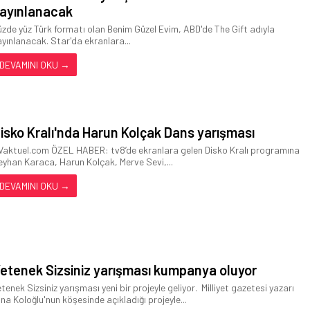
ayınlanacak
üzde yüz Türk formatı olan Benim Güzel Evim, ABD'de The Gift adıyla
ayınlanacak. Star'da ekranlara...
DEVAMINI OKU →
isko Kralı'nda Harun Kolçak Dans yarışması
Vaktuel.com ÖZEL HABER: tv8’de ekranlara gelen Disko Kralı programına
eyhan Karaca, Harun Kolçak, Merve Sevi,...
DEVAMINI OKU →
etenek Sizsiniz yarışması kumpanya oluyor
etenek Sizsiniz yarışması yeni bir projeyle geliyor. Milliyet gazetesi yazarı
ina Koloğlu'nun köşesinde açıkladığı projeyle...