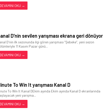
DEVAMINI OKU →
anal D'nin sevilen yarışması ekrana geri dönüyor
anal D'nin ilk sezonunda ilgi gören yarışması “Şebeke”, yeni sezon
ölümleriyle 11 Kasım Pazar günü...
DEVAMINI OKU →
inute To Win It yarışması Kanal D
inute To Win It Kanal DEkim ayında Ekim ayında Kanal D ekranlarında
aşlayacak yeni yarışma...
DEVAMINI OKU →