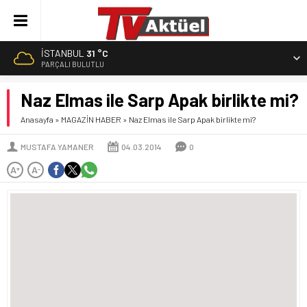
İSTANBUL
31 °C
PARÇALI BULUTLU
Naz Elmas ile Sarp Apak birlikte mi?
Anasayfa
»
MAGAZİN HABER
»
Naz Elmas ile Sarp Apak birlikte mi?
MUSTAFA YAMANER
04.03.2014
0
A
A
+
-