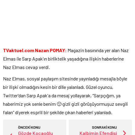
TVaktuel.com Nazan POMAY:
Magazin basınında yer alan Naz
Elmas ile Sarp Apak'ın birliktelik yaşadığına ilişkin haberlerine
Naz Elmas cevap verdi.
Naz Elmas, sosyal paylaşım sitesinde yayınladığı mesajla böyle
bir ilişki olmadığını kesin bir dille yalanladı. Güzel oyuncu,
Twitter'dan Sarp Apak'a da mesaj yollayarak, “Sarpçığım, ya
haberimiz yok senle benim 🙂 gizli gizli görüşüyormuşuz sevgili
falan” diyerek esprili bir şekilde çıkan haberleri yalanladı.
ÖNCEKİ KONU
SONRAKİ KONU
Gözde Kocaoğlu
Kalbimin Efendisi