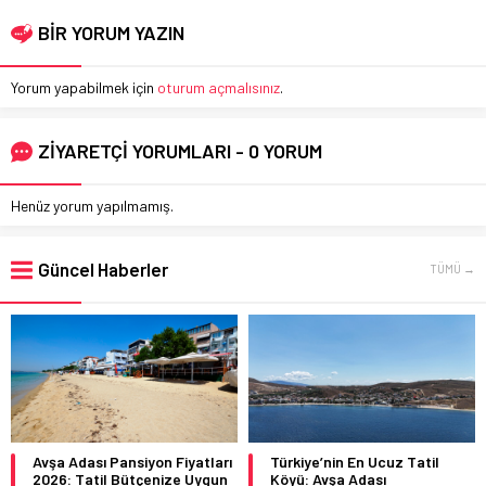
BİR YORUM YAZIN
Yorum yapabilmek için
oturum açmalısınız
.
ZİYARETÇİ YORUMLARI - 0 YORUM
Henüz yorum yapılmamış.
Güncel Haberler
TÜMÜ →
Avşa Adası Pansiyon Fiyatları
Türkiye’nin En Ucuz Tatil
2026: Tatil Bütçenize Uygun
Köyü: Avşa Adası