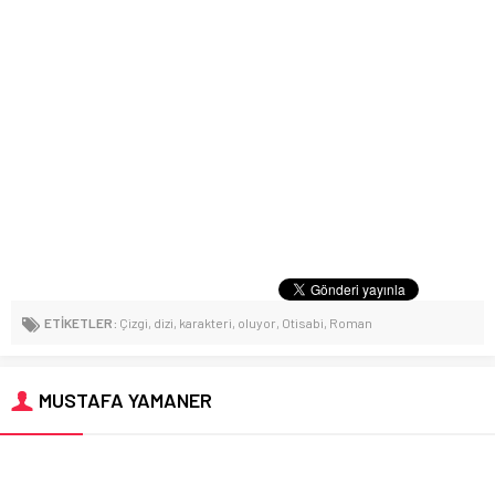
ETİKETLER:
Çizgi
,
dizi
,
karakteri
,
oluyor
,
Otisabi
,
Roman
MUSTAFA YAMANER