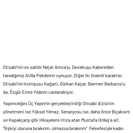
Otisabi’nin ev sahibi Nejat Amca’yı, Devekuşu Kabere’den
tanıdığımız Atilla Pekdemir oynuyor. Diğer iki önemli karakter,
Otisabi’nin komşusu Kağan’ı, Gürkan Kaçar, Barmen Barbaros’u
da, Özgür Emre Yıldırım canlandırıyor.
Yapımcılığını Üç Yapım’ın gerçekleştirdiği Otisabi dizisinin
yönetmeni ise Yüksel Yılmaz. Senaryosu ise, daha önce Bıçaksırtı
ve Kapalıçarşı gibi Hikayelere imza atan Mustafa Ordaş’a ait.
“İlişkiyi oluruna bırakırım, olmazsa bırakırım” Felsefesiyle kadın