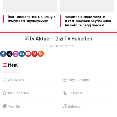
İnci Taneleri Final Bölümüyle
Veliaht dizisinde Vezir’in
İzleyicileri Büyüleyecek!
itirafı, olayların seyrini köklü
bir şekilde değiştirecek!
Türkiye'nin TV Rehberi
Menü
Anasayfa
Yayın Akışları
Dizi Haberleri
TV Haber
Yerli Dizi
Eğlence