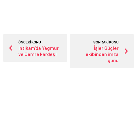
ÖNCEKİ KONU
SONRAKİ KONU
İntikam'da Yağmur
İşler Güçler
ve Cemre kardeş!
ekibinden imza
günü