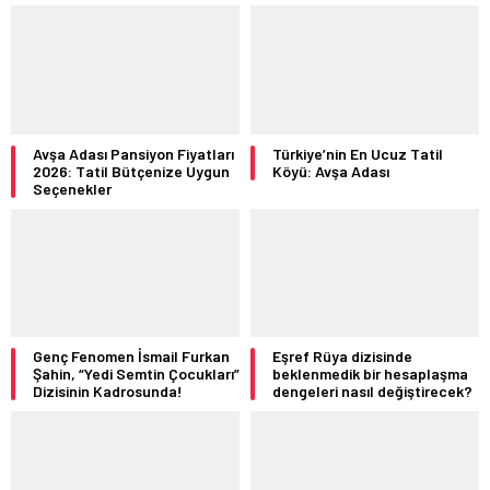
Avşa Adası Pansiyon Fiyatları
Türkiye’nin En Ucuz Tatil
2026: Tatil Bütçenize Uygun
Köyü: Avşa Adası
Seçenekler
Genç Fenomen İsmail Furkan
Eşref Rüya dizisinde
Şahin, “Yedi Semtin Çocukları”
beklenmedik bir hesaplaşma
Dizisinin Kadrosunda!
dengeleri nasıl değiştirecek?