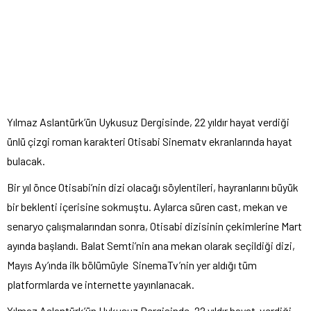
Yılmaz Aslantürk’ün Uykusuz Dergisinde, 22 yıldır hayat verdiği
ünlü çizgi roman karakteri Otisabi Sinematv ekranlarında hayat
bulacak.
Bir yıl önce Otisabi’nin dizi olacağı söylentileri, hayranlarını büyük
bir beklenti içerisine sokmuştu. Aylarca süren cast, mekan ve
senaryo çalışmalarından sonra, Otisabi dizisinin çekimlerine Mart
ayında başlandı. Balat Semti’nin ana mekan olarak seçildiği dizi,
Mayıs Ay’ında ilk bölümüyle SinemaTv’nin yer aldığı tüm
platformlarda ve internette yayınlanacak.
Yılmaz Aslantürk’ün Uykusuz Dergisinde, 22 yıldır hayat verdiği