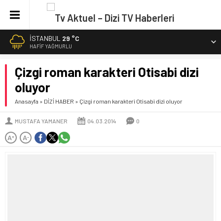
İSTANBUL
29 °C
HAFIF YAĞMURLU
Çizgi roman karakteri Otisabi dizi
oluyor
Anasayfa
»
DİZİ HABER
»
Çizgi roman karakteri Otisabi dizi oluyor
MUSTAFA YAMANER
04.03.2014
0
A
A
+
-