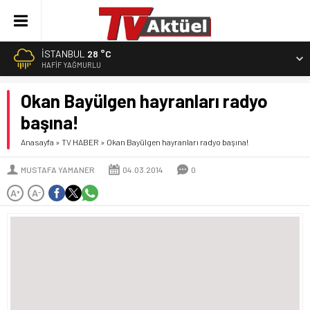
İSTANBUL
28 °C
HAFIF YAĞMURLU
Okan Bayülgen hayranları radyo
başına!
Anasayfa
»
TV HABER
»
Okan Bayülgen hayranları radyo başına!
MUSTAFA YAMANER
04.03.2014
0
A
A
+
-