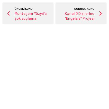
ÖNCEKİ KONU
SONRAKİ KONU
Muhteşem Yüzyıl'a
Kanal D Dizilerine
şok suçlama
“Engelsiz” Projesi