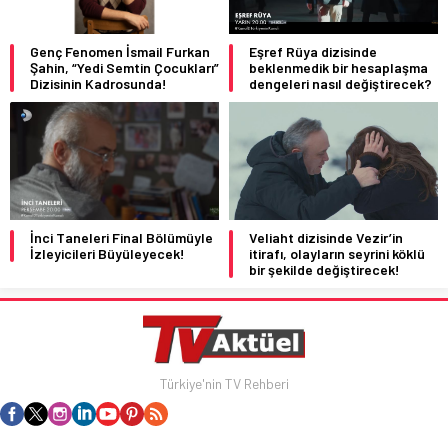
Genç Fenomen İsmail Furkan
Eşref Rüya dizisinde
Şahin, “Yedi Semtin Çocukları”
beklenmedik bir hesaplaşma
Dizisinin Kadrosunda!
dengeleri nasıl değiştirecek?
İnci Taneleri Final Bölümüyle
Veliaht dizisinde Vezir’in
İzleyicileri Büyüleyecek!
itirafı, olayların seyrini köklü
bir şekilde değiştirecek!
Türkiye'nin TV Rehberi