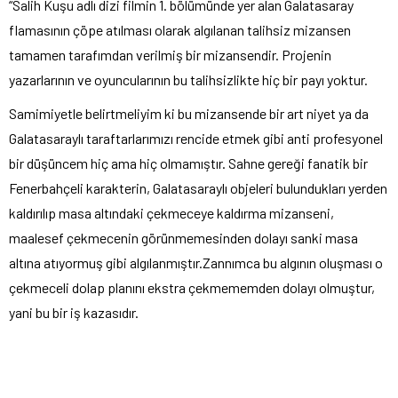
“Salih Kuşu adlı dizi filmin 1. bölümünde yer alan Galatasaray
flamasının çöpe atılması olarak algılanan talihsiz mizansen
tamamen tarafımdan verilmiş bir mizansendir. Projenin
yazarlarının ve oyuncularının bu talihsizlikte hiç bir payı yoktur.
Samimiyetle belirtmeliyim ki bu mizansende bir art niyet ya da
Galatasaraylı taraftarlarımızı rencide etmek gibi anti profesyonel
bir düşüncem hiç ama hiç olmamıştır. Sahne gereği fanatik bir
Fenerbahçeli karakterin, Galatasaraylı objeleri bulundukları yerden
kaldırılıp masa altındaki çekmeceye kaldırma mizanseni,
maalesef çekmecenin görünmemesinden dolayı sanki masa
altına atıyormuş gibi algılanmıştır.Zannımca bu algının oluşması o
çekmeceli dolap planını ekstra çekmememden dolayı olmuştur,
yani bu bir iş kazasıdır.