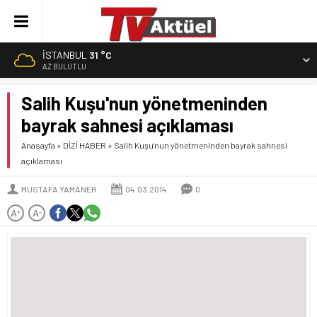
İSTANBUL
31 °C
AZ BULUTLU
Salih Kuşu'nun yönetmeninden
bayrak sahnesi açıklaması
Anasayfa
»
DİZİ HABER
»
Salih Kuşu'nun yönetmeninden bayrak sahnesi
açıklaması
MUSTAFA YAMANER
04.03.2014
0
A
A
+
-