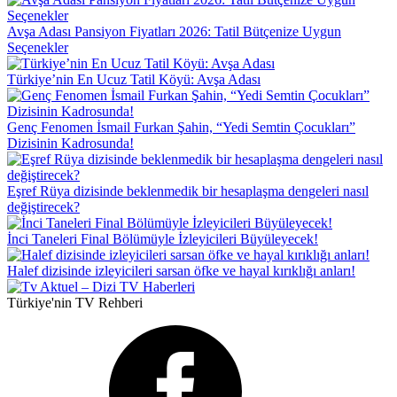
Avşa Adası Pansiyon Fiyatları 2026: Tatil Bütçenize Uygun
Seçenekler
Türkiye’nin En Ucuz Tatil Köyü: Avşa Adası
Genç Fenomen İsmail Furkan Şahin, “Yedi Semtin Çocukları”
Dizisinin Kadrosunda!
Eşref Rüya dizisinde beklenmedik bir hesaplaşma dengeleri nasıl
değiştirecek?
İnci Taneleri Final Bölümüyle İzleyicileri Büyüleyecek!
Halef dizisinde izleyicileri sarsan öfke ve hayal kırıklığı anları!
Türkiye'nin TV Rehberi