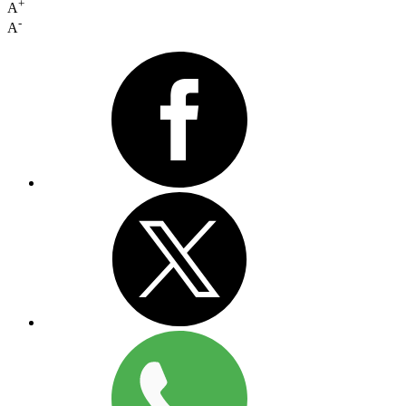
+
A
-
A