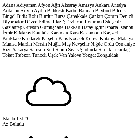
Adana
Adıyaman
Afyon
Ağrı
Aksaray
Amasya
Ankara
Antalya
Ardahan
Artvin
Aydın
Balıkesir
Bartın
Batman
Bayburt
Bilecik
Bingöl
Bitlis
Bolu
Burdur
Bursa
Çanakkale
Çankırı
Çorum
Denizli
Diyarbakır
Düzce
Edirne
Elazığ
Erzincan
Erzurum
Eskişehir
Gaziantep
Giresun
Gümüşhane
Hakkari
Hatay
Iğdır
Isparta
İstanbul
İzmir
K.Maraş
Karabük
Karaman
Kars
Kastamonu
Kayseri
Kırıkkale
Kırklareli
Kırşehir
Kilis
Kocaeli
Konya
Kütahya
Malatya
Manisa
Mardin
Mersin
Muğla
Muş
Nevşehir
Niğde
Ordu
Osmaniye
Rize
Sakarya
Samsun
Siirt
Sinop
Sivas
Şanlıurfa
Şırnak
Tekirdağ
Tokat
Trabzon
Tunceli
Uşak
Van
Yalova
Yozgat
Zonguldak
İstanbul
31 °C
Az Bulutlu