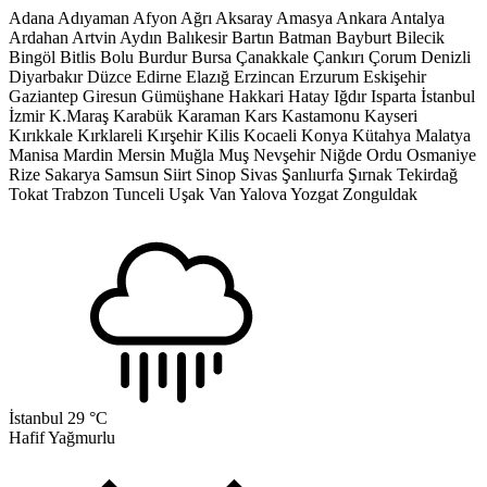
Adana
Adıyaman
Afyon
Ağrı
Aksaray
Amasya
Ankara
Antalya
Ardahan
Artvin
Aydın
Balıkesir
Bartın
Batman
Bayburt
Bilecik
Bingöl
Bitlis
Bolu
Burdur
Bursa
Çanakkale
Çankırı
Çorum
Denizli
Diyarbakır
Düzce
Edirne
Elazığ
Erzincan
Erzurum
Eskişehir
Gaziantep
Giresun
Gümüşhane
Hakkari
Hatay
Iğdır
Isparta
İstanbul
İzmir
K.Maraş
Karabük
Karaman
Kars
Kastamonu
Kayseri
Kırıkkale
Kırklareli
Kırşehir
Kilis
Kocaeli
Konya
Kütahya
Malatya
Manisa
Mardin
Mersin
Muğla
Muş
Nevşehir
Niğde
Ordu
Osmaniye
Rize
Sakarya
Samsun
Siirt
Sinop
Sivas
Şanlıurfa
Şırnak
Tekirdağ
Tokat
Trabzon
Tunceli
Uşak
Van
Yalova
Yozgat
Zonguldak
İstanbul
29 °C
Hafif Yağmurlu