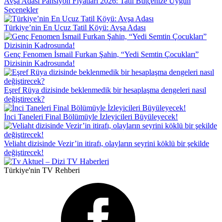
Avşa Adası Pansiyon Fiyatları 2026: Tatil Bütçenize Uygun
Seçenekler
Türkiye’nin En Ucuz Tatil Köyü: Avşa Adası
Genç Fenomen İsmail Furkan Şahin, “Yedi Semtin Çocukları”
Dizisinin Kadrosunda!
Eşref Rüya dizisinde beklenmedik bir hesaplaşma dengeleri nasıl
değiştirecek?
İnci Taneleri Final Bölümüyle İzleyicileri Büyüleyecek!
Veliaht dizisinde Vezir’in itirafı, olayların seyrini köklü bir şekilde
değiştirecek!
Türkiye'nin TV Rehberi