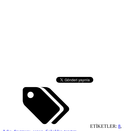
ETİKETLER:
8
,