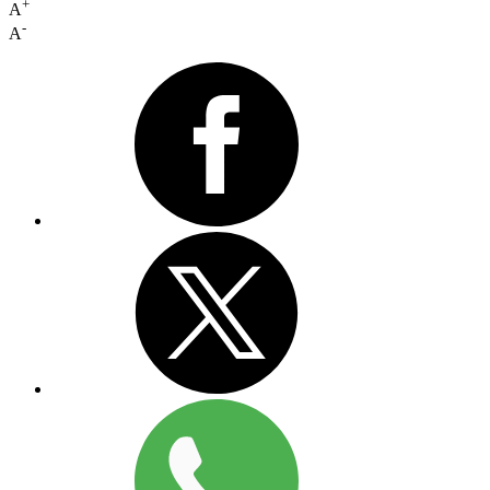
+
A
-
A