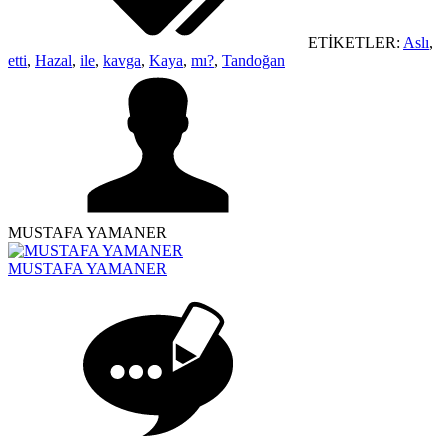
ETİKETLER:
Aslı
,
etti
,
Hazal
,
ile
,
kavga
,
Kaya
,
mı?
,
Tandoğan
MUSTAFA YAMANER
MUSTAFA YAMANER