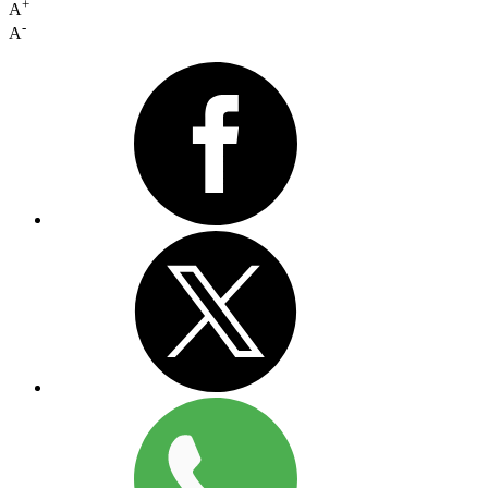
+
A
-
A