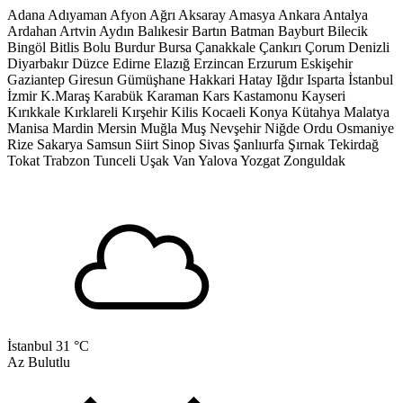
Adana
Adıyaman
Afyon
Ağrı
Aksaray
Amasya
Ankara
Antalya
Ardahan
Artvin
Aydın
Balıkesir
Bartın
Batman
Bayburt
Bilecik
Bingöl
Bitlis
Bolu
Burdur
Bursa
Çanakkale
Çankırı
Çorum
Denizli
Diyarbakır
Düzce
Edirne
Elazığ
Erzincan
Erzurum
Eskişehir
Gaziantep
Giresun
Gümüşhane
Hakkari
Hatay
Iğdır
Isparta
İstanbul
İzmir
K.Maraş
Karabük
Karaman
Kars
Kastamonu
Kayseri
Kırıkkale
Kırklareli
Kırşehir
Kilis
Kocaeli
Konya
Kütahya
Malatya
Manisa
Mardin
Mersin
Muğla
Muş
Nevşehir
Niğde
Ordu
Osmaniye
Rize
Sakarya
Samsun
Siirt
Sinop
Sivas
Şanlıurfa
Şırnak
Tekirdağ
Tokat
Trabzon
Tunceli
Uşak
Van
Yalova
Yozgat
Zonguldak
İstanbul
31 °C
Az Bulutlu