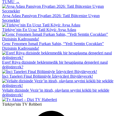
TÜMÜ →
Avşa Adası Pansiyon Fiyatları 2026: Tatil Bütçenize Uygun
Seçenekler
Türkiye’nin En Ucuz Tatil Köyü: Avşa Adası
Genç Fenomen İsmail Furkan Şahin, “Yedi Semtin Çocukları”
Dizisinin Kadrosunda!
Eşref Rüya dizisinde beklenmedik bir hesaplaşma dengeleri nasıl
değiştirecek?
İnci Taneleri Final Bölümüyle İzleyicileri Büyüleyecek!
Veliaht dizisinde Vezir’in itirafı, olayların seyrini köklü bir şekilde
değiştirecek!
Türkiye'nin TV Rehberi