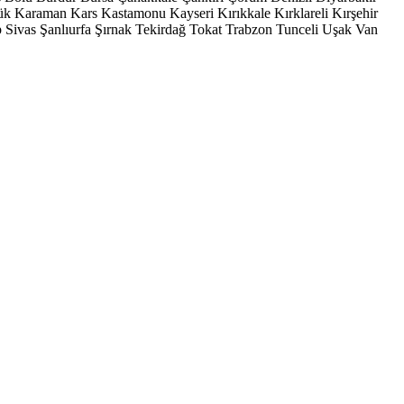
ük
Karaman
Kars
Kastamonu
Kayseri
Kırıkkale
Kırklareli
Kırşehir
p
Sivas
Şanlıurfa
Şırnak
Tekirdağ
Tokat
Trabzon
Tunceli
Uşak
Van