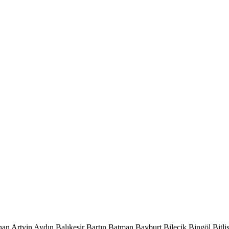
han
Artvin
Aydın
Balıkesir
Bartın
Batman
Bayburt
Bilecik
Bingöl
Bitli