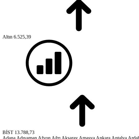
Altın
6.525,39
BİST
13.788,73
Adana
Adıyaman
Afyon
Ağrı
Aksaray
Amasya
Ankara
Antalya
Arda