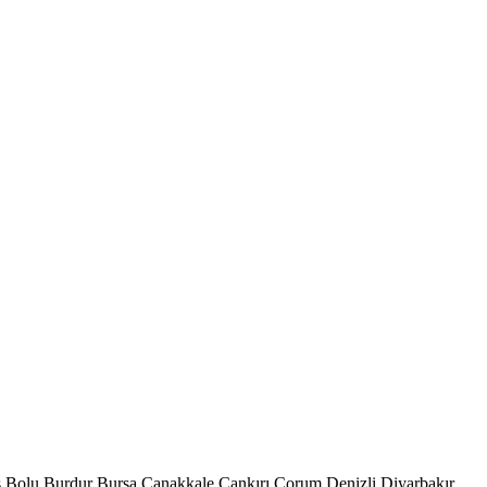
s
Bolu
Burdur
Bursa
Çanakkale
Çankırı
Çorum
Denizli
Diyarbakır