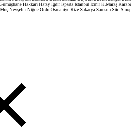
Gümüşhane
Hakkari
Hatay
Iğdır
Isparta
İstanbul
İzmir
K.Maraş
Karab
Muş
Nevşehir
Niğde
Ordu
Osmaniye
Rize
Sakarya
Samsun
Siirt
Sino