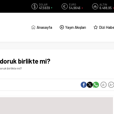
DOLAR
EURO
ALTIN
47,5939
54,9646
6.488,95
Anasayfa
Yayın Akışları
Dizi Habe
doruk birlikte mi?
oruk birlikte mi?
A
A
-
+