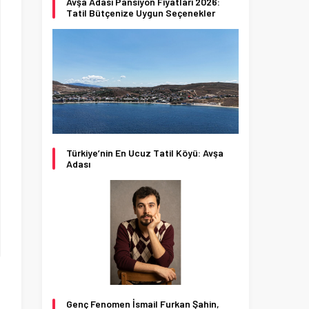
Avşa Adası Pansiyon Fiyatları 2026:
Tatil Bütçenize Uygun Seçenekler
Türkiye’nin En Ucuz Tatil Köyü: Avşa
Adası
Genç Fenomen İsmail Furkan Şahin,