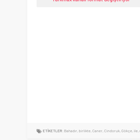
ETİKETLER:
Bahadır
,
birlikte
,
Caner
,
Cindoruk
,
Gökçe
,
ile
,