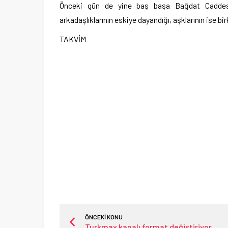
Önceki gün de yine baş başa Bağdat Caddesi'
arkadaşlıklarının eskiye dayandığı, aşklarının ise bi
TAKVİM
ÖNCEKİ KONU
Turkmax kanalı format değiştiriyor