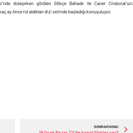
nde dolaşırken görülen Gökçe Bahadır ile Caner Cindoruk'un
rkaç ay önce rol aldıkları dizi setinde başladığı konuşuluyor.
SONRAKİ KONU
19 Ocak Pazar TV'de hangi filmler var?