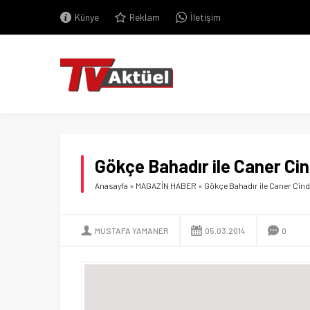
Künye
Reklam
İletişim
Gökçe Bahadır ile Caner Cin
Anasayfa
»
MAGAZİN HABER
»
Gökçe Bahadır ile Caner Cind
MUSTAFA YAMANER
05.03.2014
0