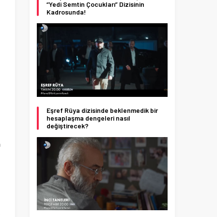
“Yedi Semtin Çocukları” Dizisinin
Kadrosunda!
Eşref Rüya dizisinde beklenmedik bir
hesaplaşma dengeleri nasıl
değiştirecek?
a
,
ü
k