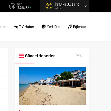
İSTANBUL
31 °C
BİST
13.798,82
AÇIK
rleri
TV Haber
Yerli Dizi
Eğlence
Güncel Haberler
TÜMÜ →