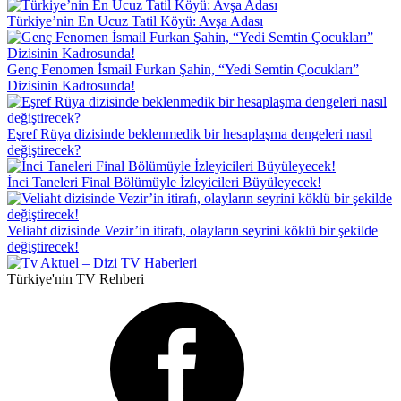
Türkiye’nin En Ucuz Tatil Köyü: Avşa Adası
Genç Fenomen İsmail Furkan Şahin, “Yedi Semtin Çocukları”
Dizisinin Kadrosunda!
Eşref Rüya dizisinde beklenmedik bir hesaplaşma dengeleri nasıl
değiştirecek?
İnci Taneleri Final Bölümüyle İzleyicileri Büyüleyecek!
Veliaht dizisinde Vezir’in itirafı, olayların seyrini köklü bir şekilde
değiştirecek!
Türkiye'nin TV Rehberi