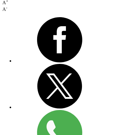
+
A
-
A