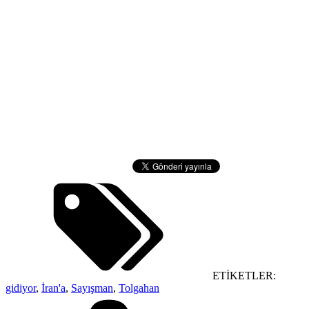
ETİKETLER:
gidiyor
,
İran'a
,
Sayışman
,
Tolgahan