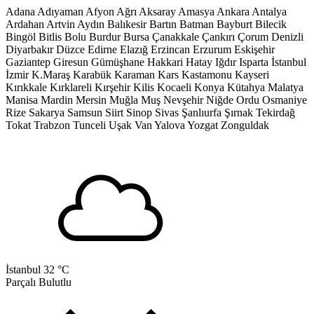
Adana
Adıyaman
Afyon
Ağrı
Aksaray
Amasya
Ankara
Antalya
Ardahan
Artvin
Aydın
Balıkesir
Bartın
Batman
Bayburt
Bilecik
Bingöl
Bitlis
Bolu
Burdur
Bursa
Çanakkale
Çankırı
Çorum
Denizli
Diyarbakır
Düzce
Edirne
Elazığ
Erzincan
Erzurum
Eskişehir
Gaziantep
Giresun
Gümüşhane
Hakkari
Hatay
Iğdır
Isparta
İstanbul
İzmir
K.Maraş
Karabük
Karaman
Kars
Kastamonu
Kayseri
Kırıkkale
Kırklareli
Kırşehir
Kilis
Kocaeli
Konya
Kütahya
Malatya
Manisa
Mardin
Mersin
Muğla
Muş
Nevşehir
Niğde
Ordu
Osmaniye
Rize
Sakarya
Samsun
Siirt
Sinop
Sivas
Şanlıurfa
Şırnak
Tekirdağ
Tokat
Trabzon
Tunceli
Uşak
Van
Yalova
Yozgat
Zonguldak
İstanbul
32 °C
Parçalı Bulutlu