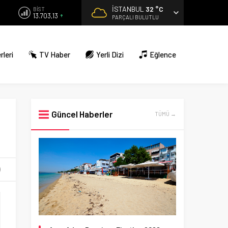
İSTANBUL
32 °C
BİST
13.703,13
PARÇALI BULUTLU
rleri
TV Haber
Yerli Dizi
Eğlence
Güncel Haberler
TÜMÜ →