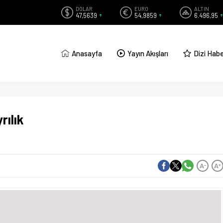
DOLAR
EURO
ALTIN
47,5639
54,9859
6.496,95
Anasayfa
Yayın Akışları
Dizi Habe
rılık
A
A
-
+