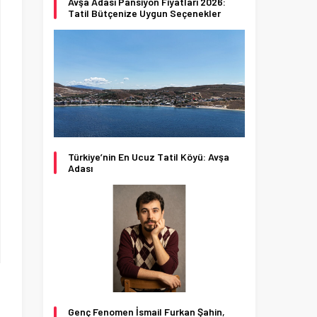
Avşa Adası Pansiyon Fiyatları 2026:
Tatil Bütçenize Uygun Seçenekler
Türkiye’nin En Ucuz Tatil Köyü: Avşa
Adası
Genç Fenomen İsmail Furkan Şahin,