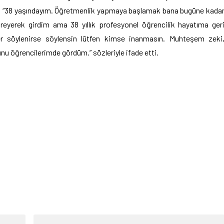
ını; “38 yaşındayım. Öğretmenlik yapmaya başlamak bana bugüne kada
treyerek girdim ama 38 yıllık profesyonel öğrencilik hayatıma ger
er söylenirse söylensin lütfen kimse inanmasın. Muhteşem zeki
bunu öğrencilerimde gördüm.” sözleriyle ifade etti.