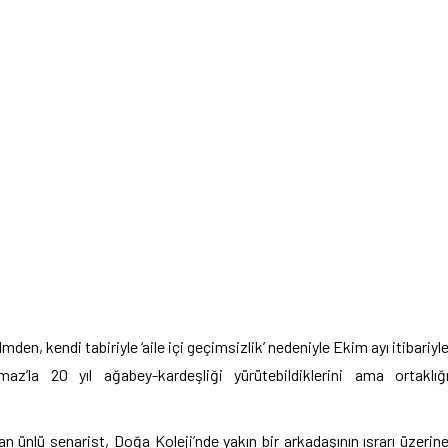
mden, kendi tabiriyle ‘aile içi geçimsizlik’ nedeniyle Ekim ayı itibariyl
az’la 20 yıl ağabey-kardeşliği yürütebildiklerini ama ortaklığ
 ünlü senarist, Doğa Koleji’nde yakın bir arkadaşının ısrarı üzerin