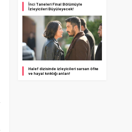
İnci Taneleri Final Bölümüyle
İzleyicileri Büyüleyecek!
Halef dizisinde izleyicileri sarsan öfke
ve hayal kırıklığı anları!
e
ı
e