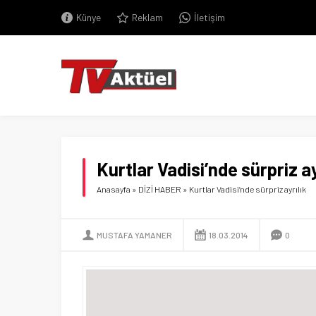
Künye
Reklam
İletişim
Kurtlar Vadisi’nde sürpriz ay
Anasayfa
»
DİZİ HABER
»
Kurtlar Vadisi’nde sürpriz ayrılık
MUSTAFA YAMANER
18.03.2014
0