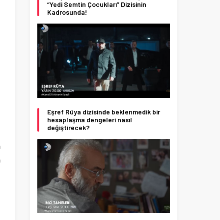
“Yedi Semtin Çocukları” Dizisinin
Kadrosunda!
Eşref Rüya dizisinde beklenmedik bir
hesaplaşma dengeleri nasıl
değiştirecek?
n
n
a