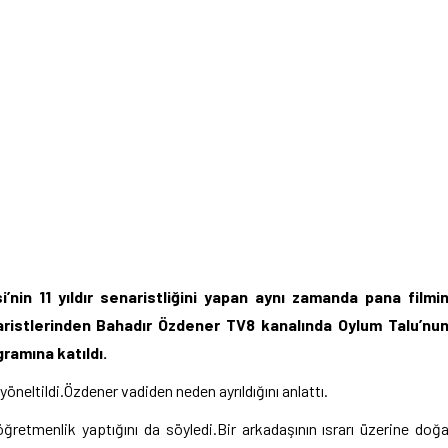
si’nin 11 yıldır senaristliğini yapan aynı zamanda pana filmi
naristlerinden Bahadır Özdener TV8 kanalında Oylum Talu’nu
ramına katıldı.
öneltildi.Özdener vadiden neden ayrıldığını anlattı.
retmenlik yaptığını da söyledi.Bir arkadaşının ısrarı üzerine doğ