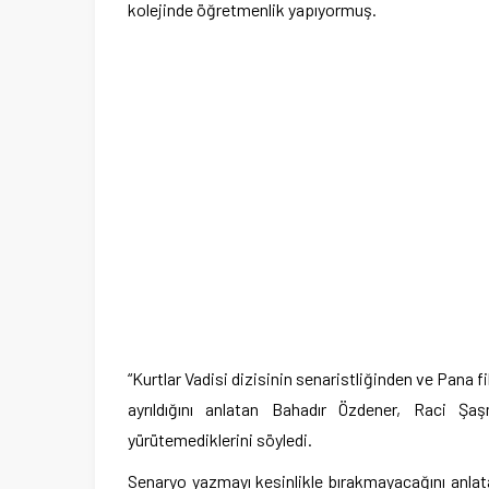
kolejinde öğretmenlik yapıyormuş.
“Kurtlar Vadisi dizisinin senaristliğinden ve Pana fil
ayrıldığını anlatan Bahadır Özdener, Raci Şaşm
yürütemediklerini söyledi.
Senaryo yazmayı kesinlikle bırakmayacağını anlatan