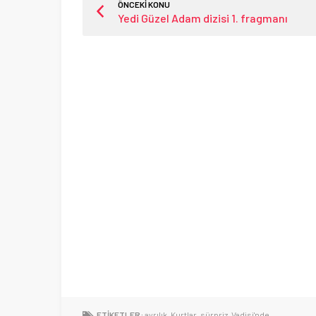
ÖNCEKİ KONU
Yedi Güzel Adam dizisi 1. fragmanı
ETİKETLER:
ayrılık
,
Kurtlar
,
sürpriz
,
Vadisi'nde