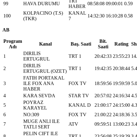
TRT
99
HAVA DURUMU
08:58:08
09:00:01
0.59
HABER
KOLPACINO (T.S)
KANAL
100
14:32:30
16:10:28
0.58
(TKR)
7
AB
Program
Bit.
Kanal
Baş. Saati
Rating
Sh
Adı
Saati
DIRILIS
1
TRT 1
20:42:33
23:55:23
14
ERTUGRUL
DIRILIS
2
TRT 1
19:42:35
20:38:44
5.
ERTUGRUL (OZET)
FATIH PORTAKAL
3
ILE FOX ANA
FOX TV
18:59:56
19:59:59
5.
HABER
4
KARA SEVDA
STAR TV
20:57:02
24:16:34
4.
POYRAZ
5
KANAL D
21:00:17
24:15:00
4.
KARAYEL
6
NO:309
FOX TV
21:00:22
24:18:36
3.
MUGE ANLI ILE
7
ATV
09:59:51
13:00:23
3.
TATLI SERT
PELIN CIFT ILE
8
TRT 1
23:56:08
25:19:29
3.