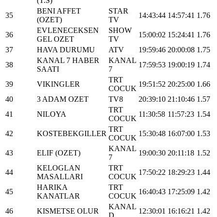
(T.S)
BENI AFFET
STAR
35
14:43:44
14:57:41
1.76
(OZET)
TV
EVLENECEKSEN
SHOW
36
15:00:02
15:24:41
1.76
GEL OZET
TV
37
HAVA DURUMU
ATV
19:59:46
20:00:08
1.75
KANAL 7 HABER
KANAL
38
17:59:53
19:00:19
1.74
SAATI
7
TRT
39
VIKINGLER
19:51:52
20:25:00
1.66
COCUK
40
3 ADAM OZET
TV8
20:39:10
21:10:46
1.57
TRT
41
NILOYA
11:30:58
11:57:23
1.54
COCUK
TRT
42
KOSTEBEKGILLER
15:30:48
16:07:00
1.53
COCUK
KANAL
43
ELIF (OZET)
19:00:30
20:11:18
1.52
7
KELOGLAN
TRT
44
17:50:22
18:29:23
1.44
MASALLARI
COCUK
HARIKA
TRT
45
16:40:43
17:25:09
1.42
KANATLAR
COCUK
KANAL
46
KISMETSE OLUR
12:30:01
16:16:21
1.42
D