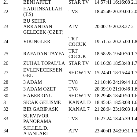
21
BENI AFFET
STAR TV
14:57:41
16:16:08
2.
HADI INSALLAH
22
TV8
18:45:49
20:39:00
2.
(T.S)
BU SEHIR
23
ARKANDAN
ATV
20:00:19
20:28:27
2
GELECEK (OZET)
TRT
24
VIKINGLER
19:51:52
20:25:00
1.
COCUK
TRT
25
RAFADAN TAYFA
18:58:28
19:49:30
1.
COCUK
26
ZUHAL TOPAL’LA
STAR TV
16:16:28
18:53:48
1.
EVLENECEKSEN
27
SHOW TV
15:24:41
18:15:44
1.
GEL
28
3 ADAM
TV8
21:10:46
24:19:44
1.
29
3 ADAM OZET
TV8
20:39:10
21:10:46
1.
30
HABER ONU
SHOW TV
18:29:48
18:49:50
1.
31
SICAK GELISME
KANAL D
18:45:43
18:58:08
1.
32
BIR GARIP ASK
KANAL 7
21:28:04
23:16:03
1.
SURVIVOR
33
TV8
16:27:24
18:45:39
1.
PANORAMA
S.H.I.E.L.D.
34
ATV
23:40:41
24:29:31
1.
AJANLARI