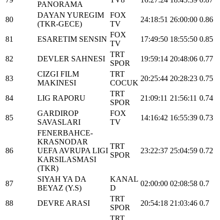
PANORAMA
DAYAN YUREGIM
FOX
80
24:18:51
26:00:00
0.86
(TKR-GECE)
TV
FOX
81
ESARETIM SENSIN
17:49:50
18:55:50
0.85
TV
TRT
82
DEVLER SAHNESI
19:59:14
20:48:06
0.77
SPOR
CIZGI FILM
TRT
83
20:25:44
20:28:23
0.75
MAKINESI
COCUK
TRT
84
LIG RAPORU
21:09:11
21:56:11
0.74
SPOR
GARDIROP
FOX
85
14:16:42
16:55:39
0.73
SAVASLARI
TV
FENERBAHCE-
KRASNODAR
TRT
86
UEFA AVRUPA LIGI
23:22:37
25:04:59
0.72
SPOR
KARSILASMASI
(TKR)
SIYAH YA DA
KANAL
87
02:00:00
02:08:58
0.7
BEYAZ (Y.S)
D
TRT
88
DEVRE ARASI
20:54:18
21:03:46
0.7
SPOR
TRT