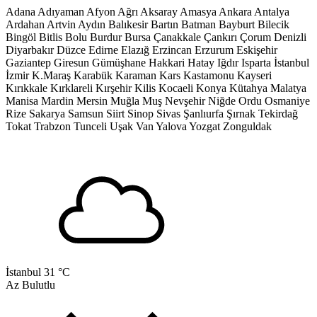
Adana
Adıyaman
Afyon
Ağrı
Aksaray
Amasya
Ankara
Antalya
Ardahan
Artvin
Aydın
Balıkesir
Bartın
Batman
Bayburt
Bilecik
Bingöl
Bitlis
Bolu
Burdur
Bursa
Çanakkale
Çankırı
Çorum
Denizli
Diyarbakır
Düzce
Edirne
Elazığ
Erzincan
Erzurum
Eskişehir
Gaziantep
Giresun
Gümüşhane
Hakkari
Hatay
Iğdır
Isparta
İstanbul
İzmir
K.Maraş
Karabük
Karaman
Kars
Kastamonu
Kayseri
Kırıkkale
Kırklareli
Kırşehir
Kilis
Kocaeli
Konya
Kütahya
Malatya
Manisa
Mardin
Mersin
Muğla
Muş
Nevşehir
Niğde
Ordu
Osmaniye
Rize
Sakarya
Samsun
Siirt
Sinop
Sivas
Şanlıurfa
Şırnak
Tekirdağ
Tokat
Trabzon
Tunceli
Uşak
Van
Yalova
Yozgat
Zonguldak
İstanbul
31 °C
Az Bulutlu