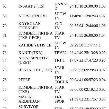
KANAL
68
INSAAT 2 (T.S)
24:15:18
26:00:00
1.08
D
SHOW
69
NURSEL’IN EVI
11:48:01
13:02:43
1.07
TV
KAYBOLAN
FOX
70
09:57:04
12:44:06
1.06
CICEKLER
TV
ICIMDEKI FIRTINA
STAR
71
24:16:55
26:00:00
1.04
(TKR-GECE)
TV
SHOW
72
ZAHIDE YETIS’LE
09:29:58
11:47:44
1
TV
73
KANIT (TKR)
TEVE2
23:42:49
25:13:28
0.99
ADINI SEN KOY
74
TRT 1
17:07:22
17:47:23
0.98
(OZET)
STAR
75
BENI AFFET (TKR)
08:29:52
09:29:43
0.97
TV
TRT
76
PEPEE
09:04:41
09:57:23
0.94
COCUK
ICIMDEKI FIRTINA
STAR
77
02:00:00
02:19:12
0.92
(TKR)
TV
MACIN
TRT
78
21:59:02
23:17:57
0.88
ARDINDAN
SPOR
SURVIVOR
79
TV8
16:27:24
18:45:39
0.87