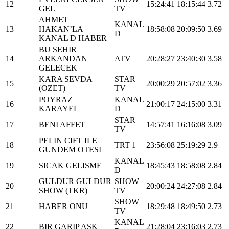
12
15:24:41
18:15:44
3.72
GEL
TV
AHMET
KANAL
13
HAKAN’LA
18:58:08
20:09:50
3.69
D
KANAL D HABER
BU SEHIR
14
ARKANDAN
ATV
20:28:27
23:40:30
3.58
GELECEK
KARA SEVDA
STAR
15
20:00:29
20:57:02
3.36
(OZET)
TV
POYRAZ
KANAL
16
21:00:17
24:15:00
3.31
KARAYEL
D
STAR
17
BENI AFFET
14:57:41
16:16:08
3.09
TV
PELIN CIFT ILE
18
TRT 1
23:56:08
25:19:29
2.9
GUNDEM OTESI
KANAL
19
SICAK GELISME
18:45:43
18:58:08
2.84
D
GULDUR GULDUR
SHOW
20
20:00:24
24:27:08
2.84
SHOW (TKR)
TV
SHOW
21
HABER ONU
18:29:48
18:49:50
2.73
TV
KANAL
22
BIR GARIP ASK
21:28:04
23:16:03
2.73