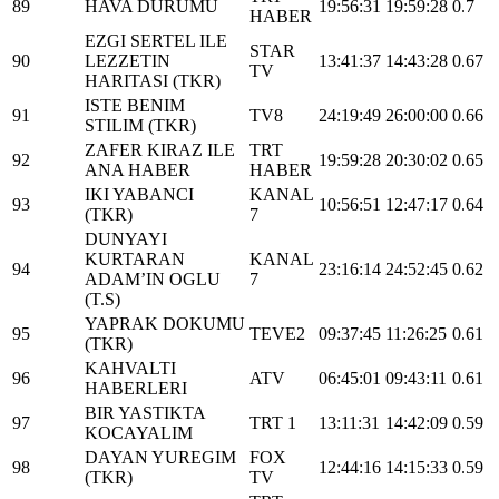
89
HAVA DURUMU
19:56:31
19:59:28
0.7
HABER
EZGI SERTEL ILE
STAR
90
LEZZETIN
13:41:37
14:43:28
0.67
TV
HARITASI (TKR)
ISTE BENIM
91
TV8
24:19:49
26:00:00
0.66
STILIM (TKR)
ZAFER KIRAZ ILE
TRT
92
19:59:28
20:30:02
0.65
ANA HABER
HABER
IKI YABANCI
KANAL
93
10:56:51
12:47:17
0.64
(TKR)
7
DUNYAYI
KURTARAN
KANAL
94
23:16:14
24:52:45
0.62
ADAM’IN OGLU
7
(T.S)
YAPRAK DOKUMU
95
TEVE2
09:37:45
11:26:25
0.61
(TKR)
KAHVALTI
96
ATV
06:45:01
09:43:11
0.61
HABERLERI
BIR YASTIKTA
97
TRT 1
13:11:31
14:42:09
0.59
KOCAYALIM
DAYAN YUREGIM
FOX
98
12:44:16
14:15:33
0.59
(TKR)
TV