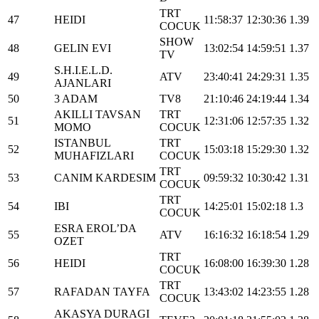
TRT
47
HEIDI
11:58:37
12:30:36
1.39
COCUK
SHOW
48
GELIN EVI
13:02:54
14:59:51
1.37
TV
S.H.I.E.L.D.
49
ATV
23:40:41
24:29:31
1.35
AJANLARI
50
3 ADAM
TV8
21:10:46
24:19:44
1.34
AKILLI TAVSAN
TRT
51
12:31:06
12:57:35
1.32
MOMO
COCUK
ISTANBUL
TRT
52
15:03:18
15:29:30
1.32
MUHAFIZLARI
COCUK
TRT
53
CANIM KARDESIM
09:59:32
10:30:42
1.31
COCUK
TRT
54
IBI
14:25:01
15:02:18
1.3
COCUK
ESRA EROL’DA
55
ATV
16:16:32
16:18:54
1.29
OZET
TRT
56
HEIDI
16:08:00
16:39:30
1.28
COCUK
TRT
57
RAFADAN TAYFA
13:43:02
14:23:55
1.28
COCUK
AKASYA DURAGI