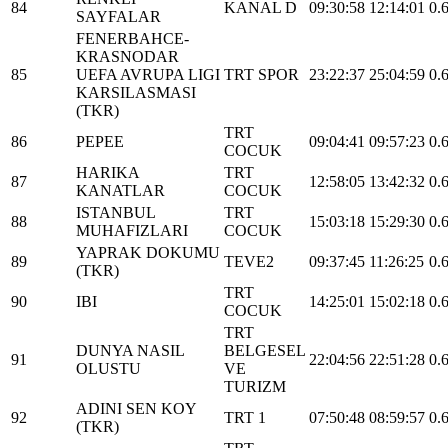
84
KANAL D
09:30:58
12:14:01
0.
SAYFALAR
FENERBAHCE-
KRASNODAR
85
UEFA AVRUPA LIGI
TRT SPOR
23:22:37
25:04:59
0.
KARSILASMASI
(TKR)
TRT
86
PEPEE
09:04:41
09:57:23
0.
COCUK
HARIKA
TRT
87
12:58:05
13:42:32
0.
KANATLAR
COCUK
ISTANBUL
TRT
88
15:03:18
15:29:30
0.
MUHAFIZLARI
COCUK
YAPRAK DOKUMU
89
TEVE2
09:37:45
11:26:25
0.
(TKR)
TRT
90
IBI
14:25:01
15:02:18
0.
COCUK
TRT
DUNYA NASIL
BELGESEL
91
22:04:56
22:51:28
0.
OLUSTU
VE
TURIZM
ADINI SEN KOY
92
TRT 1
07:50:48
08:59:57
0.
(TKR)