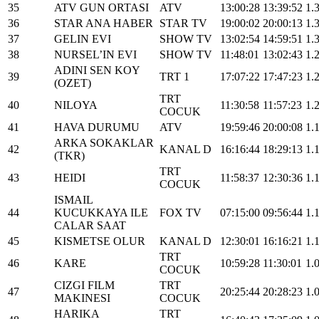
35
ATV GUN ORTASI
ATV
13:00:28
13:39:52
1.
36
STAR ANA HABER
STAR TV
19:00:02
20:00:13
1.
37
GELIN EVI
SHOW TV
13:02:54
14:59:51
1.
38
NURSEL’IN EVI
SHOW TV
11:48:01
13:02:43
1.
ADINI SEN KOY
39
TRT 1
17:07:22
17:47:23
1.
(OZET)
TRT
40
NILOYA
11:30:58
11:57:23
1.
COCUK
41
HAVA DURUMU
ATV
19:59:46
20:00:08
1.
ARKA SOKAKLAR
42
KANAL D
16:16:44
18:29:13
1.
(TKR)
TRT
43
HEIDI
11:58:37
12:30:36
1.
COCUK
ISMAIL
44
KUCUKKAYA ILE
FOX TV
07:15:00
09:56:44
1.
CALAR SAAT
45
KISMETSE OLUR
KANAL D
12:30:01
16:16:21
1.
TRT
46
KARE
10:59:28
11:30:01
1.
COCUK
CIZGI FILM
TRT
47
20:25:44
20:28:23
1.
MAKINESI
COCUK
HARIKA
TRT