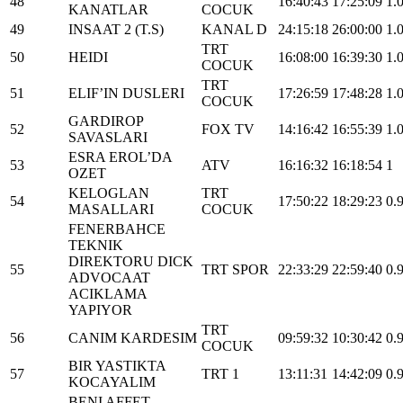
48
16:40:43
17:25:09
1.
KANATLAR
COCUK
49
INSAAT 2 (T.S)
KANAL D
24:15:18
26:00:00
1.
TRT
50
HEIDI
16:08:00
16:39:30
1.
COCUK
TRT
51
ELIF’IN DUSLERI
17:26:59
17:48:28
1.
COCUK
GARDIROP
52
FOX TV
14:16:42
16:55:39
1.
SAVASLARI
ESRA EROL’DA
53
ATV
16:16:32
16:18:54
1
OZET
KELOGLAN
TRT
54
17:50:22
18:29:23
0.
MASALLARI
COCUK
FENERBAHCE
TEKNIK
DIREKTORU DICK
55
TRT SPOR
22:33:29
22:59:40
0.
ADVOCAAT
ACIKLAMA
YAPIYOR
TRT
56
CANIM KARDESIM
09:59:32
10:30:42
0.
COCUK
BIR YASTIKTA
57
TRT 1
13:11:31
14:42:09
0.
KOCAYALIM
BENI AFFET