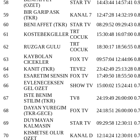
58
STAR TV
14:43:44
14:57:41
0.
(OZET)
BIR GARIP ASK
59
KANAL 7
12:47:28
14:32:19
0.
(TKR)
60
BENI AFFET (TKR)
STAR TV
08:29:52
09:29:43
0.
TRT
61
KOSTEBEKGILLER
15:30:48
16:07:00
0.
COCUK
TRT
62
RUZGAR GULU
18:30:17
18:56:55
0.
COCUK
KAYBOLAN
63
FOX TV
09:57:04
12:44:06
0.
CICEKLER
64
KANIT (TKR)
TEVE2
23:42:49
25:13:28
0.
65
ESARETIM SENSIN
FOX TV
17:49:50
18:55:50
0.
EVLENECEKSEN
66
SHOW TV
15:00:02
15:24:41
0.
GEL OZET
ISTE BENIM
67
TV8
24:19:49
26:00:00
0.
STILIM (TKR)
DAYAN YUREGIM
68
FOX TV
24:18:51
26:00:00
0.
(TKR-GECE)
DUYMAYAN
69
STAR TV
09:29:58
12:30:11
0.
KALMASIN
KISMETSE OLUR
70
KANAL D
12:14:24
12:30:01
0.
OZET