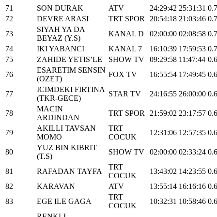
71
SON DURAK
ATV
24:29:42
25:31:31
0.
72
DEVRE ARASI
TRT SPOR
20:54:18
21:03:46
0.
SIYAH YA DA
73
KANAL D
02:00:00
02:08:58
0.
BEYAZ (Y.S)
74
IKI YABANCI
KANAL 7
16:10:39
17:59:53
0.
75
ZAHIDE YETIS’LE
SHOW TV
09:29:58
11:47:44
0.
ESARETIM SENSIN
76
FOX TV
16:55:54
17:49:45
0.
(OZET)
ICIMDEKI FIRTINA
77
STAR TV
24:16:55
26:00:00
0.
(TKR-GECE)
MACIN
78
TRT SPOR
21:59:02
23:17:57
0.
ARDINDAN
AKILLI TAVSAN
TRT
79
12:31:06
12:57:35
0.
MOMO
COCUK
YUZ BIN KIBRIT
80
SHOW TV
02:00:00
02:33:24
0.
(T.S)
TRT
81
RAFADAN TAYFA
13:43:02
14:23:55
0.
COCUK
82
KARAVAN
ATV
13:55:14
16:16:16
0.
TRT
83
EGE ILE GAGA
10:32:31
10:58:46
0.
COCUK
RENKLI