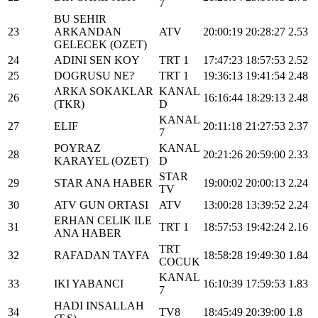
7
BU SEHIR
23
ARKANDAN
ATV
20:00:19
20:28:27
2.53
GELECEK (OZET)
24
ADINI SEN KOY
TRT 1
17:47:23
18:57:53
2.52
25
DOGRUSU NE?
TRT 1
19:36:13
19:41:54
2.48
ARKA SOKAKLAR
KANAL
26
16:16:44
18:29:13
2.48
(TKR)
D
KANAL
27
ELIF
20:11:18
21:27:53
2.37
7
POYRAZ
KANAL
28
20:21:26
20:59:00
2.33
KARAYEL (OZET)
D
STAR
29
STAR ANA HABER
19:00:02
20:00:13
2.24
TV
30
ATV GUN ORTASI
ATV
13:00:28
13:39:52
2.24
ERHAN CELIK ILE
31
TRT 1
18:57:53
19:42:24
2.16
ANA HABER
TRT
32
RAFADAN TAYFA
18:58:28
19:49:30
1.84
COCUK
KANAL
33
IKI YABANCI
16:10:39
17:59:53
1.83
7
HADI INSALLAH
34
TV8
18:45:49
20:39:00
1.8