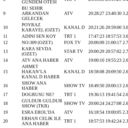
GUNDEM OTESI
BU SEHIR
9
ARKANDAN
ATV
20:28:27
23:40:30
3.
GELECEK
POYRAZ
10
KANAL D
20:21:26
20:59:00
3.
KARAYEL (OZET)
11
ADINI SEN KOY
TRT 1
17:47:23
18:57:53
3.
12
NO:309 (OZET)
FOX TV
20:00:09
21:00:17
2.
KARA SEVDA
13
STAR TV
20:00:29
20:57:02
2.
(OZET)
14
ATV ANA HABER
ATV
19:00:10
19:55:23
2.
AHMET
15
HAKAN’LA
KANAL D
18:58:08
20:09:50
2.
KANAL D HABER
SHOW ANA
16
SHOW TV
18:49:50
20:00:13
2.
HABER
17
DOGRUSU NE?
TRT 1
19:36:13
19:41:54
2.
GULDUR GULDUR
18
SHOW TV
20:00:24
24:27:08
2.
SHOW (TKR)
19
ESRA EROL’DA
ATV
16:18:54
19:00:05
2.
ERHAN CELIK ILE
20
TRT 1
18:57:53
19:42:24
2.
ANA HABER