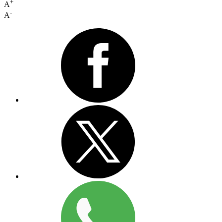
+
A
-
A