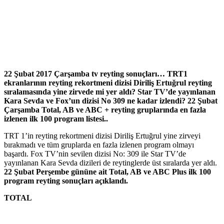
22 Şubat 2017 Çarşamba tv reyting sonuçları… TRT1
ekranlarının reyting rekortmeni dizisi Diriliş Ertuğrul reyting
sıralamasında yine zirvede mi yer aldı? Star TV’de yayınlanan
Kara Sevda ve Fox’un dizisi No 309 ne kadar izlendi? 22 Şubat
Çarşamba Total, AB ve ABC + reyting gruplarında en fazla
izlenen ilk 100 program listesi..
TRT 1’in reyting rekortmeni dizisi Diriliş Ertuğrul yine zirveyi
bırakmadı ve tüm gruplarda en fazla izlenen program olmayı
başardı. Fox TV’nin sevilen dizisi No: 309 ile Star TV’de
yayınlanan Kara Sevda dizileri de reytinglerde üst sıralarda yer aldı.
22 Şubat Perşembe gününe ait Total, AB ve ABC Plus ilk 100
program reyting sonuçları açıklandı.
TOTAL