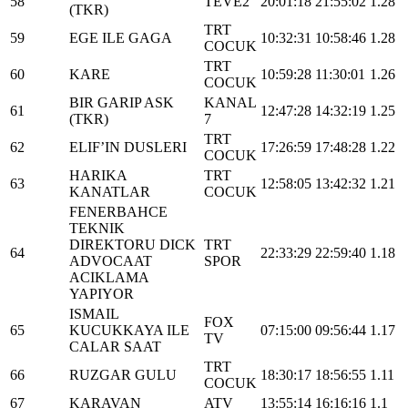
58
TEVE2
20:01:18
21:55:02
1.28
(TKR)
TRT
59
EGE ILE GAGA
10:32:31
10:58:46
1.28
COCUK
TRT
60
KARE
10:59:28
11:30:01
1.26
COCUK
BIR GARIP ASK
KANAL
61
12:47:28
14:32:19
1.25
(TKR)
7
TRT
62
ELIF’IN DUSLERI
17:26:59
17:48:28
1.22
COCUK
HARIKA
TRT
63
12:58:05
13:42:32
1.21
KANATLAR
COCUK
FENERBAHCE
TEKNIK
DIREKTORU DICK
TRT
64
22:33:29
22:59:40
1.18
ADVOCAAT
SPOR
ACIKLAMA
YAPIYOR
ISMAIL
FOX
65
KUCUKKAYA ILE
07:15:00
09:56:44
1.17
TV
CALAR SAAT
TRT
66
RUZGAR GULU
18:30:17
18:56:55
1.11
COCUK
67
KARAVAN
ATV
13:55:14
16:16:16
1.1