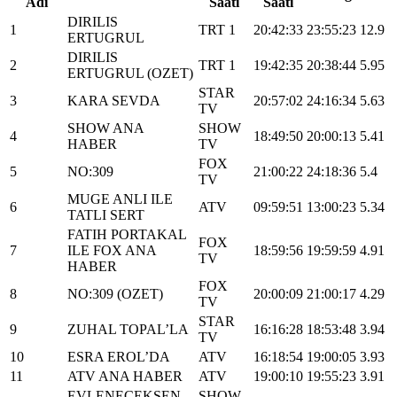
Adı
Saati
Saati
DIRILIS
1
TRT 1
20:42:33
23:55:23
12.9
ERTUGRUL
DIRILIS
2
TRT 1
19:42:35
20:38:44
5.95
ERTUGRUL (OZET)
STAR
3
KARA SEVDA
20:57:02
24:16:34
5.63
TV
SHOW ANA
SHOW
4
18:49:50
20:00:13
5.41
HABER
TV
FOX
5
NO:309
21:00:22
24:18:36
5.4
TV
MUGE ANLI ILE
6
ATV
09:59:51
13:00:23
5.34
TATLI SERT
FATIH PORTAKAL
FOX
7
ILE FOX ANA
18:59:56
19:59:59
4.91
TV
HABER
FOX
8
NO:309 (OZET)
20:00:09
21:00:17
4.29
TV
STAR
9
ZUHAL TOPAL’LA
16:16:28
18:53:48
3.94
TV
10
ESRA EROL’DA
ATV
16:18:54
19:00:05
3.93
11
ATV ANA HABER
ATV
19:00:10
19:55:23
3.91
EVLENECEKSEN
SHOW