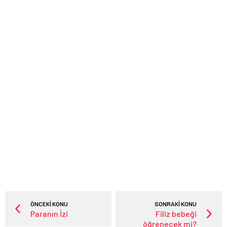
ÖNCEKİ KONU
SONRAKİ KONU
Paranın İzi
Filiz bebeği
öğrenecek mi?