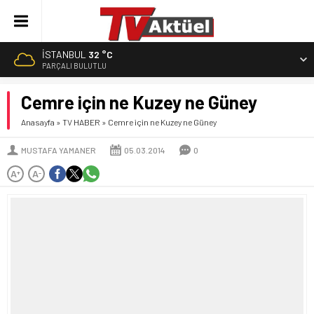
İSTANBUL
32 °C
PARÇALI BULUTLU
Cemre için ne Kuzey ne Güney
Anasayfa
»
TV HABER
»
Cemre için ne Kuzey ne Güney
MUSTAFA YAMANER
05.03.2014
0
A
A
+
-