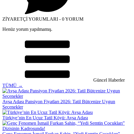
ZİYARETÇİ YORUMLARI - 0 YORUM
Henüz yorum yapılmamış.
Güncel Haberler
TÜMÜ →
Avşa Adası Pansiyon Fiyatları 2026: Tatil Bütçenize Uygun
Seçenekler
Türkiye’nin En Ucuz Tatil Köyü: Avşa Adası
Genç Fenomen İsmail Furkan Şahin, “Yedi Semtin Çocukları”