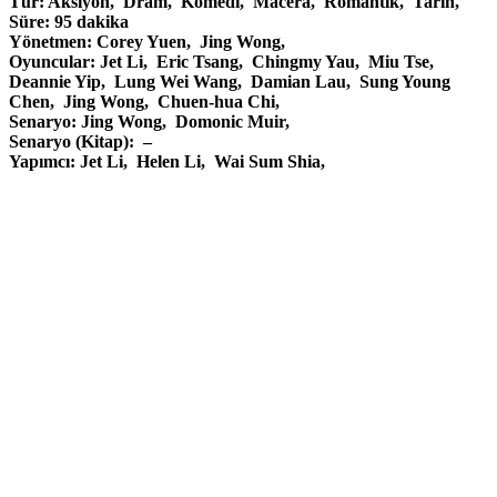
Tür: Aksiyon, Dram, Komedi, Macera, Romantik, Tarih,
Süre: 95 dakika
Yönetmen: Corey Yuen, Jing Wong,
Oyuncular: Jet Li, Eric Tsang, Chingmy Yau, Miu Tse,
Deannie Yip, Lung Wei Wang, Damian Lau, Sung Young
Chen, Jing Wong, Chuen-hua Chi,
Senaryo: Jing Wong, Domonic Muir,
Senaryo (Kitap): –
Yapımcı: Jet Li, Helen Li, Wai Sum Shia,