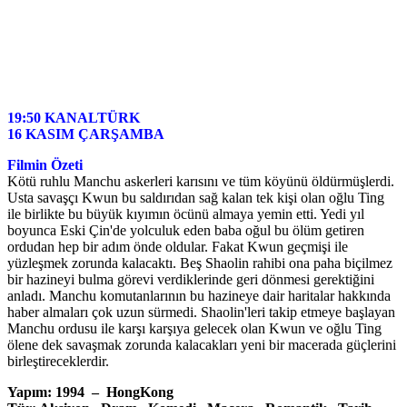
19:50 KANALTÜRK
16 KASIM ÇARŞAMBA
Filmin Özeti
Kötü ruhlu Manchu askerleri karısını ve tüm köyünü öldürmüşlerdi.
Usta savaşçı Kwun bu saldırıdan sağ kalan tek kişi olan oğlu Ting
ile birlikte bu büyük kıyımın öcünü almaya yemin etti. Yedi yıl
boyunca Eski Çin'de yolculuk eden baba oğul bu ölüm getiren
ordudan hep bir adım önde oldular. Fakat Kwun geçmişi ile
yüzleşmek zorunda kalacaktı. Beş Shaolin rahibi ona paha biçilmez
bir hazineyi bulma görevi verdiklerinde geri dönmesi gerektiğini
anladı. Manchu komutanlarının bu hazineye dair haritalar hakkında
haber almaları çok uzun sürmedi. Shaolin'leri takip etmeye başlayan
Manchu ordusu ile karşı karşıya gelecek olan Kwun ve oğlu Ting
ölene dek savaşmak zorunda kalacakları yeni bir macerada güçlerini
birleştireceklerdir.
Yapım: 1994 – HongKong