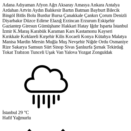
Adana
Adıyaman
Afyon
Ağrı
Aksaray
Amasya
Ankara
Antalya
Ardahan
Artvin
Aydın
Balıkesir
Bartın
Batman
Bayburt
Bilecik
Bingöl
Bitlis
Bolu
Burdur
Bursa
Çanakkale
Çankırı
Çorum
Denizli
Diyarbakır
Düzce
Edirne
Elazığ
Erzincan
Erzurum
Eskişehir
Gaziantep
Giresun
Gümüşhane
Hakkari
Hatay
Iğdır
Isparta
İstanbul
İzmir
K.Maraş
Karabük
Karaman
Kars
Kastamonu
Kayseri
Kırıkkale
Kırklareli
Kırşehir
Kilis
Kocaeli
Konya
Kütahya
Malatya
Manisa
Mardin
Mersin
Muğla
Muş
Nevşehir
Niğde
Ordu
Osmaniye
Rize
Sakarya
Samsun
Siirt
Sinop
Sivas
Şanlıurfa
Şırnak
Tekirdağ
Tokat
Trabzon
Tunceli
Uşak
Van
Yalova
Yozgat
Zonguldak
İstanbul
29 °C
Hafif Yağmurlu