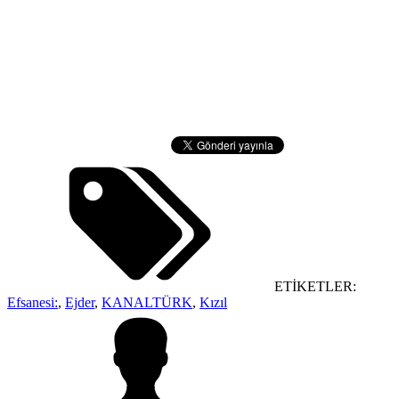
ETİKETLER:
Efsanesi:
,
Ejder
,
KANALTÜRK
,
Kızıl