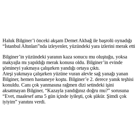
Haluk Bilginer’i önceki akşam Demet Akbağ ile başrolü oynadığı
“İstanbul Altınları”nda izleyenler, yüzündeki yara izlerini merak etti
Bilginer’in yüzündeki yaranın kaza sonucu mu oluştuğu, yoksa
makyajla mı yapıldığı merak konusu oldu. Bilginer’in evinde
şömineyi yakmaya çalışırken yandığı ortaya çıktı.
Ateşi yakmaya çalışırken yüzüne vuran alevle sağ yanağı yanan
Bilginer, hemen hastaneye koştu. Bilginer’e 2. derece yanık teşhisi
konuldu. Canı çok yanmasına rağmen dizi setindeki işini
aksatmayan Bilginer, “Kazayla yandığınız doğru mu?” sorusuna
“Evet, maalesef ama 5 gün içinde iyileşti, çok şükür. Şimdi çok
iyiyim” yanıtını verdi.