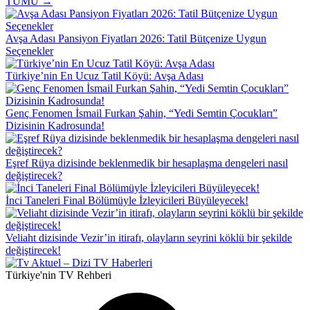
TÜMÜ →
Avşa Adası Pansiyon Fiyatları 2026: Tatil Bütçenize Uygun
Seçenekler
Türkiye’nin En Ucuz Tatil Köyü: Avşa Adası
Genç Fenomen İsmail Furkan Şahin, “Yedi Semtin Çocukları”
Dizisinin Kadrosunda!
Eşref Rüya dizisinde beklenmedik bir hesaplaşma dengeleri nasıl
değiştirecek?
İnci Taneleri Final Bölümüyle İzleyicileri Büyüleyecek!
Veliaht dizisinde Vezir’in itirafı, olayların seyrini köklü bir şekilde
değiştirecek!
Türkiye'nin TV Rehberi