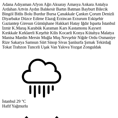
Adana
Adıyaman
Afyon
Ağrı
Aksaray
Amasya
Ankara
Antalya
Ardahan
Artvin
Aydın
Balıkesir
Bartın
Batman
Bayburt
Bilecik
Bingöl
Bitlis
Bolu
Burdur
Bursa
Çanakkale
Çankırı
Çorum
Denizli
Diyarbakır
Düzce
Edirne
Elazığ
Erzincan
Erzurum
Eskişehir
Gaziantep
Giresun
Gümüşhane
Hakkari
Hatay
Iğdır
Isparta
İstanbul
İzmir
K.Maraş
Karabük
Karaman
Kars
Kastamonu
Kayseri
Kırıkkale
Kırklareli
Kırşehir
Kilis
Kocaeli
Konya
Kütahya
Malatya
Manisa
Mardin
Mersin
Muğla
Muş
Nevşehir
Niğde
Ordu
Osmaniye
Rize
Sakarya
Samsun
Siirt
Sinop
Sivas
Şanlıurfa
Şırnak
Tekirdağ
Tokat
Trabzon
Tunceli
Uşak
Van
Yalova
Yozgat
Zonguldak
İstanbul
29 °C
Hafif Yağmurlu