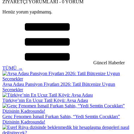
ZİYARETÇİ YORUMLARI - 0 YORUM
Henüz yorum yapılmamış.
Güncel Haberler
TÜMÜ →
Avşa Adası Pansiyon Fiyatları 2026: Tatil Bütçenize Uygun
Seçenekler
Türkiye’nin En Ucuz Tatil Köyü: Avşa Adası
Genç Fenomen İsmail Furkan Şahin, “Yedi Semtin Çocukları”
Dizisinin Kadrosunda!