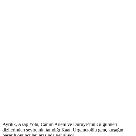
Ayrılık, Azap Yolu, Canım Ailem ve Dürüye’nin Güğümleri
dizilerinden seyircinin tanıdığı Kaan Urgancıoğlu genç kuşağın
başarılı oyuncuları arasında yer alıyor.