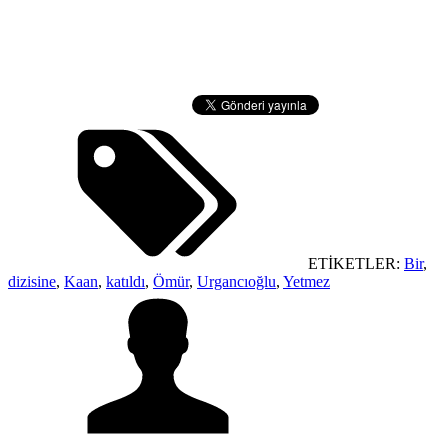
ETİKETLER:
Bir
,
dizisine
,
Kaan
,
katıldı
,
Ömür
,
Urgancıoğlu
,
Yetmez