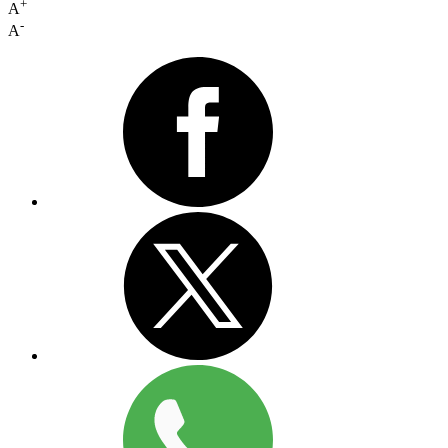
+
A
-
A