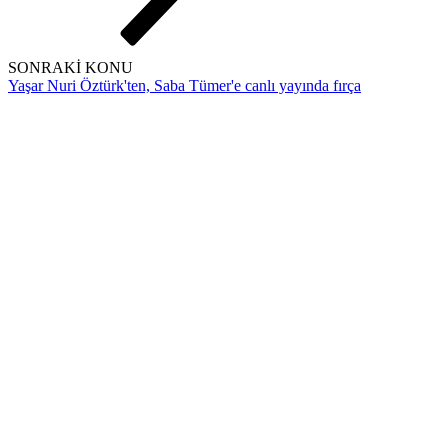
SONRAKİ KONU
Yaşar Nuri Öztürk'ten, Saba Tümer'e canlı yayında fırça