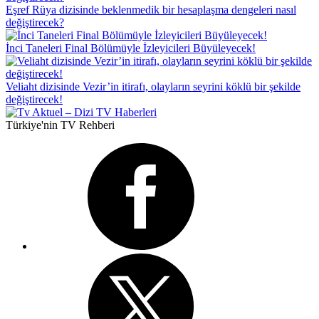
Eşref Rüya dizisinde beklenmedik bir hesaplaşma dengeleri nasıl
değiştirecek?
İnci Taneleri Final Bölümüyle İzleyicileri Büyüleyecek!
Veliaht dizisinde Vezir’in itirafı, olayların seyrini köklü bir şekilde
değiştirecek!
Türkiye'nin TV Rehberi