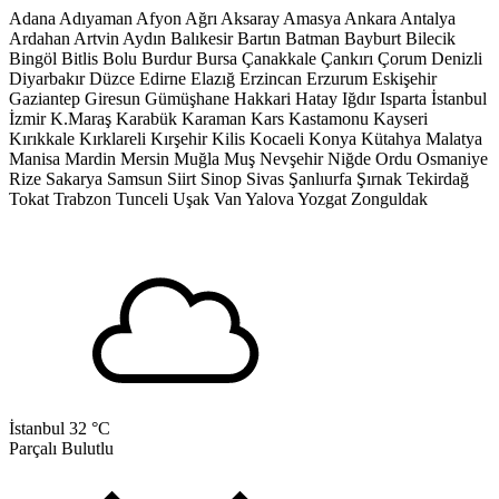
Adana
Adıyaman
Afyon
Ağrı
Aksaray
Amasya
Ankara
Antalya
Ardahan
Artvin
Aydın
Balıkesir
Bartın
Batman
Bayburt
Bilecik
Bingöl
Bitlis
Bolu
Burdur
Bursa
Çanakkale
Çankırı
Çorum
Denizli
Diyarbakır
Düzce
Edirne
Elazığ
Erzincan
Erzurum
Eskişehir
Gaziantep
Giresun
Gümüşhane
Hakkari
Hatay
Iğdır
Isparta
İstanbul
İzmir
K.Maraş
Karabük
Karaman
Kars
Kastamonu
Kayseri
Kırıkkale
Kırklareli
Kırşehir
Kilis
Kocaeli
Konya
Kütahya
Malatya
Manisa
Mardin
Mersin
Muğla
Muş
Nevşehir
Niğde
Ordu
Osmaniye
Rize
Sakarya
Samsun
Siirt
Sinop
Sivas
Şanlıurfa
Şırnak
Tekirdağ
Tokat
Trabzon
Tunceli
Uşak
Van
Yalova
Yozgat
Zonguldak
İstanbul
32 °C
Parçalı Bulutlu