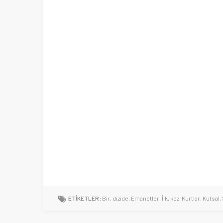
ETİKETLER:
Bir
,
dizide
,
Emanetler
,
İlk
,
kez
,
Kurtlar
,
Kutsal
,