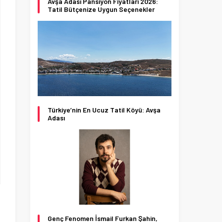
Avşa Adası Pansiyon Fiyatları 2026:
Tatil Bütçenize Uygun Seçenekler
Türkiye’nin En Ucuz Tatil Köyü: Avşa
Adası
Genç Fenomen İsmail Furkan Şahin,