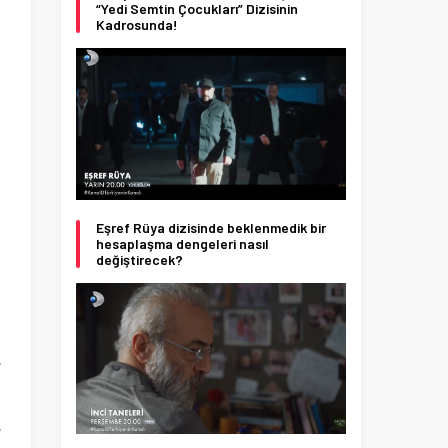
“Yedi Semtin Çocukları” Dizisinin
Kadrosunda!
Eşref Rüya dizisinde beklenmedik bir
hesaplaşma dengeleri nasıl
değiştirecek?
ı
e
e