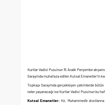
Kurtlar Vadisi Pusu’nun 15 Aralık Perşembe akşamı 
Sarayı’nda muhafaza edilen Kutsal Emanetler’in kapılar
Topkapı Sarayı’nda gerçekleşen çekimlerde bütün eki
neler yaşanacağı ise Kurtlar Vadisi Pusu’nun bu ha
Kutsal Emanetler:
Hz. Muhammed’e dostlarına v