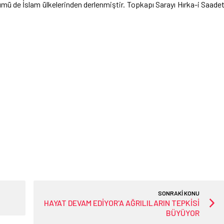
ölümü de İslam ülkelerinden derlenmiştir. Topkapı Sarayı Hırka-i Saade
SONRAKİ KONU
HAYAT DEVAM EDİYOR'A AĞRILILARIN TEPKİSİ
BÜYÜYOR