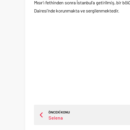
Mısır’ı fethinden sonra İstanbul’a getirilmiş, bir b
Dairesi’nde korunmakta ve sergilenmektedir.
ÖNCEKİ KONU
Selena