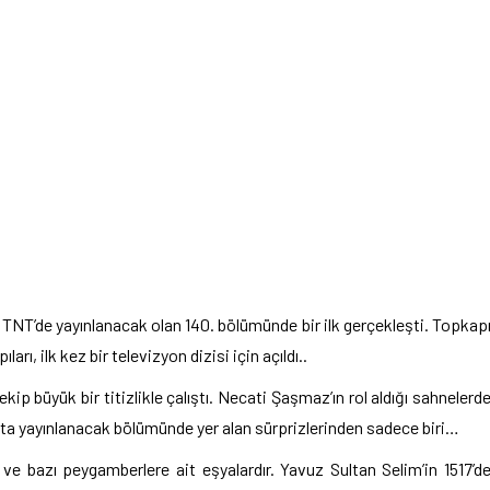
TNT’de yayınlanacak olan 140. bölümünde bir ilk gerçekleşti. Topkap
ı, ilk kez bir televizyon dizisi için açıldı..
p büyük bir titizlikle çalıştı. Necati Şaşmaz’ın rol aldığı sahnelerd
fta yayınlanacak bölümünde yer alan sürprizlerinden sadece biri…
e bazı peygamberlere ait eşyalardır. Yavuz Sultan Selim’in 1517’d