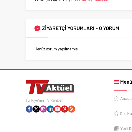
ZİYARETÇİ YORUMLARI - 0 YORUM
Henüz yorum yapılmamış.
Menü
Anasa
Türkiye'nin TV Rehberi
Dizi Ha
Yerli D