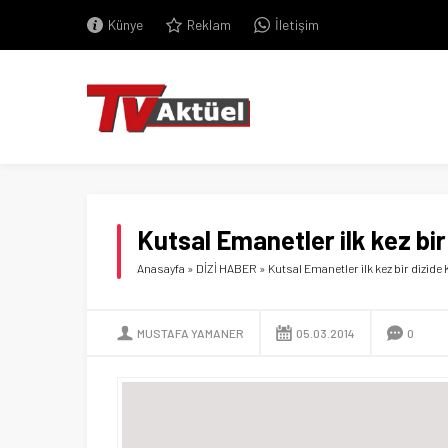
Künye
Reklam
İletişim
Kutsal Emanetler ilk kez bir
Anasayfa
»
DİZİ HABER
»
Kutsal Emanetler ilk kez bir dizide
MUSTAFA YAMANER
05.03.2014
0