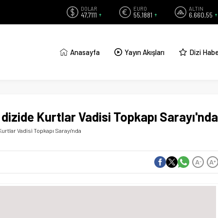
DOLAR
EURO
ALTIN
47,7111
55,1881
6.660,55
Anasayfa
Yayın Akışları
Dizi Habe
 dizide Kurtlar Vadisi Topkapı Sarayı'nda
 Kurtlar Vadisi Topkapı Sarayı'nda
A
A
-
+