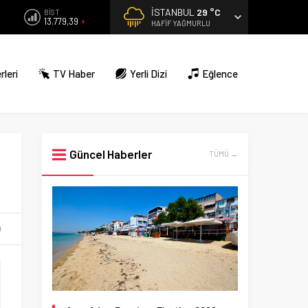
İSTANBUL
29 °C
BİST
13.779,39
HAFIF YAĞMURLU
rleri
TV Haber
Yerli Dizi
Eğlence
Güncel Haberler
TÜMÜ →