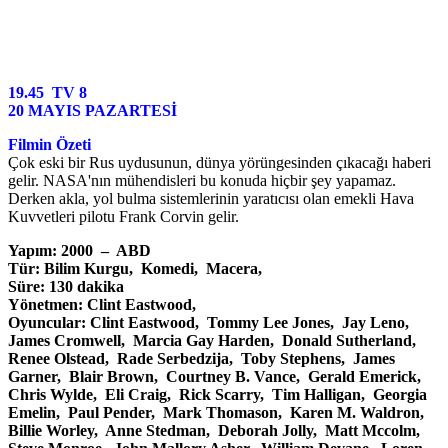
19.45 TV 8
20 MAYIS PAZARTESİ
Filmin Özeti
Çok eski bir Rus uydusunun, dünya yörüngesinden çıkacağı haberi
gelir. NASA'nın mühendisleri bu konuda hiçbir şey yapamaz.
Derken akla, yol bulma sistemlerinin yaratıcısı olan emekli Hava
Kuvvetleri pilotu Frank Corvin gelir.
Yapım: 2000 – ABD
Tür: Bilim Kurgu, Komedi, Macera,
Süre: 130 dakika
Yönetmen: Clint Eastwood,
Oyuncular: Clint Eastwood, Tommy Lee Jones, Jay Leno,
James Cromwell, Marcia Gay Harden, Donald Sutherland,
Renee Olstead, Rade Serbedzija, Toby Stephens, James
Garner, Blair Brown, Courtney B. Vance, Gerald Emerick,
Chris Wylde, Eli Craig, Rick Scarry, Tim Halligan, Georgia
Emelin, Paul Pender, Mark Thomason, Karen M. Waldron,
Billie Worley, Anne Stedman, Deborah Jolly, Matt Mccolm,