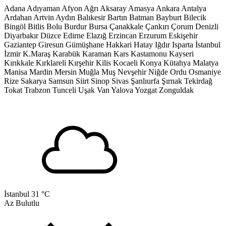
Adana
Adıyaman
Afyon
Ağrı
Aksaray
Amasya
Ankara
Antalya
Ardahan
Artvin
Aydın
Balıkesir
Bartın
Batman
Bayburt
Bilecik
Bingöl
Bitlis
Bolu
Burdur
Bursa
Çanakkale
Çankırı
Çorum
Denizli
Diyarbakır
Düzce
Edirne
Elazığ
Erzincan
Erzurum
Eskişehir
Gaziantep
Giresun
Gümüşhane
Hakkari
Hatay
Iğdır
Isparta
İstanbul
İzmir
K.Maraş
Karabük
Karaman
Kars
Kastamonu
Kayseri
Kırıkkale
Kırklareli
Kırşehir
Kilis
Kocaeli
Konya
Kütahya
Malatya
Manisa
Mardin
Mersin
Muğla
Muş
Nevşehir
Niğde
Ordu
Osmaniye
Rize
Sakarya
Samsun
Siirt
Sinop
Sivas
Şanlıurfa
Şırnak
Tekirdağ
Tokat
Trabzon
Tunceli
Uşak
Van
Yalova
Yozgat
Zonguldak
İstanbul
31 °C
Az Bulutlu