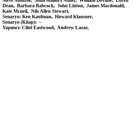
Steve Monroe, John Mallory Asher, William Devane, Loren
Dean, Barbara Babcock, John Linton, James Macdonald,
Kate Mcneil, Nils Allen Stewart,
Senaryo: Ken Kaufman, Howard Klausner,
Senaryo (Kitap): –
Yapımcı: Clint Eastwood, Andrew Lazar,