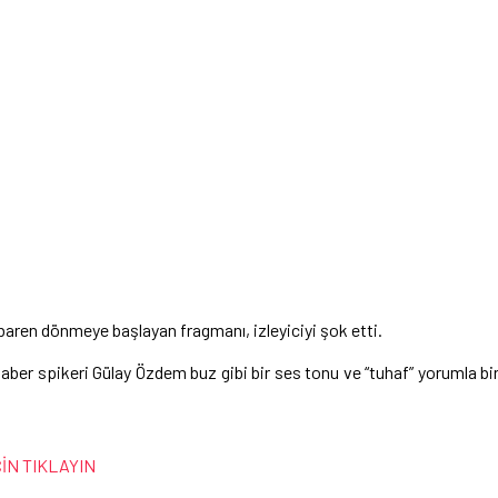
ibaren dönmeye başlayan fragmanı, izleyiciyi şok etti.
Haber spikeri Gülay Özdem buz gibi bir ses tonu ve “tuhaf” yorumla bi
ÇİN TIKLAYIN