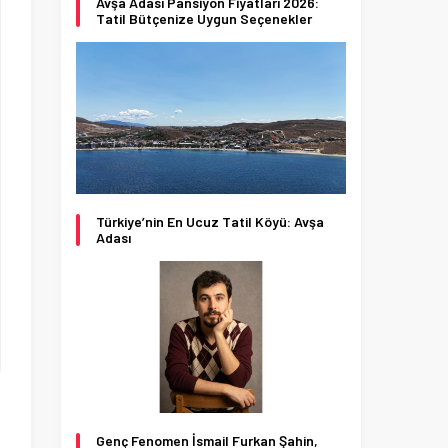
Avşa Adası Pansiyon Fiyatları 2026:
Tatil Bütçenize Uygun Seçenekler
Türkiye’nin En Ucuz Tatil Köyü: Avşa
Adası
Genç Fenomen İsmail Furkan Şahin,