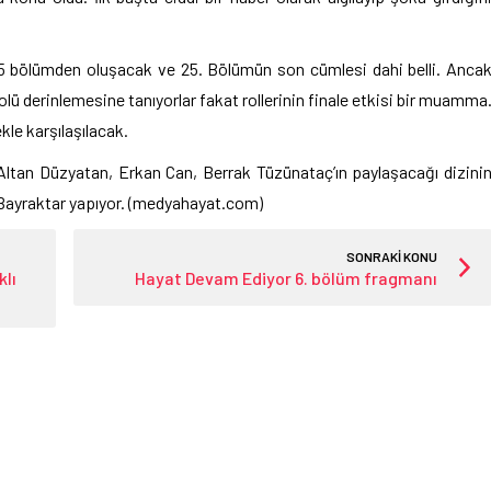
 25 bölümden oluşacak ve 25. Bölümün son cümlesi dahi belli. Anca
olü derinlemesine tanıyorlar fakat rollerinin finale etkisi bir muamma
ekle karşılaşılacak.
 Altan Düzyatan, Erkan Can, Berrak Tüzünataç’ın paylaşacağı dizini
Bayraktar yapıyor. (medyahayat.com)
SONRAKİ KONU
klı
Hayat Devam Ediyor 6. bölüm fragmanı