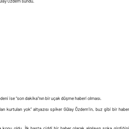
 Gülay Özdem sundu.
deni ise “son dakika”nın bir uçak düşme haberi olması.
 kurtulan yok” altyazısı spiker Gülay Özdem'in, buz gibi bir habe
konu oldu. İlk başta ciddi bir haber olarak algılayıp şoka girdiğin