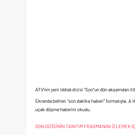
ATV’nin yeni iddialı dizisi “Son”un dün akşamdan it
Ekranda beliren “son dakika haberi” formatıyla, A 
uçak düşme haberini okudu.
SON DİZİSİNİN TANITIM FRAGMANINI İZLEMEK İ