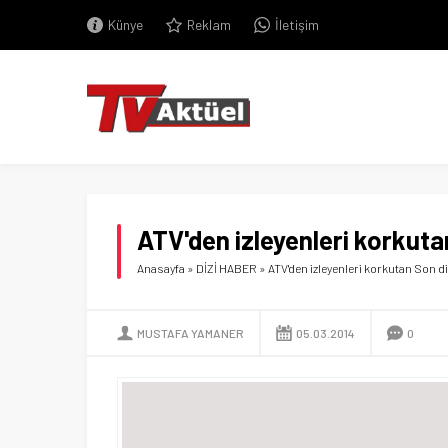
Künye
Reklam
İletişim
ATV'den izleyenleri korkuta
Anasayfa
»
DİZİ HABER
»
ATV'den izleyenleri korkutan Son d
MUSTAFA YAMANER
05.03.2014
0