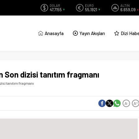
DOLAR
EURO
ALTIN
47,7155
55,1921
6.659,09
Anasayfa
Yayın Akışları
Dizi Habe
n Son dizisi tanıtım fragmanı
izisi tanıtım fragmanı
A
A
-
+