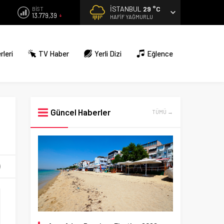
İSTANBUL
29 °C
BİST
13.779,39
HAFIF YAĞMURLU
rleri
TV Haber
Yerli Dizi
Eğlence
Güncel Haberler
TÜMÜ →