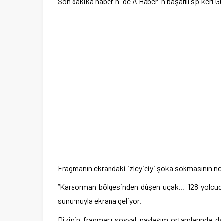
Son dakika haberini de A Haber’in başarılı spikeri
Fragmanın ekrandaki izleyiciyi şoka sokmasının ne
“Karaorman bölgesinden düşen uçak… 128 yolcudan
sunumuyla ekrana geliyor.
Dizinin fragmanı sosyal paylaşım ortamlarında da 