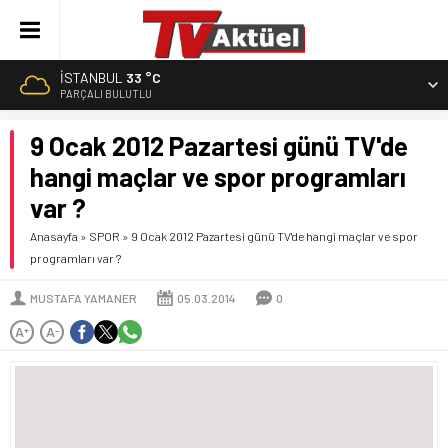
İSTANBUL
33 °C
PARÇALI BULUTLU
9 Ocak 2012 Pazartesi günü TV'de
hangi maçlar ve spor programları
var ?
Anasayfa
»
SPOR
»
9 Ocak 2012 Pazartesi günü TV'de hangi maçlar ve spor
programları var ?
MUSTAFA YAMANER
05.03.2014
0
A
A
+
-