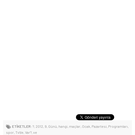
ETİKETLER:
?
,
2012
,
9
,
Günü
,
hangi
,
maçlar
,
Ocak
,
Pazartesi
,
Programları
,
spor
,
Tv'de
,
Var?
,
ve