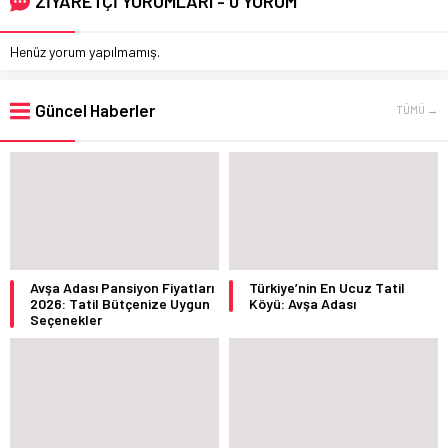
ZİYARETÇİ YORUMLARI - 0 YORUM
Henüz yorum yapılmamış.
Güncel Haberler
TÜMÜ →
Avşa Adası Pansiyon Fiyatları
Türkiye’nin En Ucuz Tatil
2026: Tatil Bütçenize Uygun
Köyü: Avşa Adası
Seçenekler