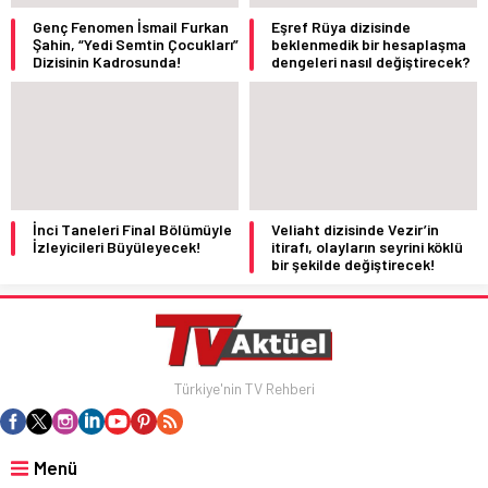
Genç Fenomen İsmail Furkan
Eşref Rüya dizisinde
Şahin, “Yedi Semtin Çocukları”
beklenmedik bir hesaplaşma
Dizisinin Kadrosunda!
dengeleri nasıl değiştirecek?
İnci Taneleri Final Bölümüyle
Veliaht dizisinde Vezir’in
İzleyicileri Büyüleyecek!
itirafı, olayların seyrini köklü
bir şekilde değiştirecek!
Türkiye'nin TV Rehberi
Menü