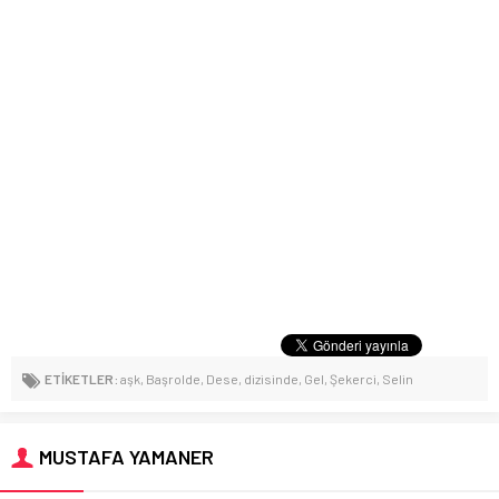
ETİKETLER:
aşk
,
Başrolde
,
Dese
,
dizisinde
,
Gel
,
Şekerci
,
Selin
MUSTAFA YAMANER