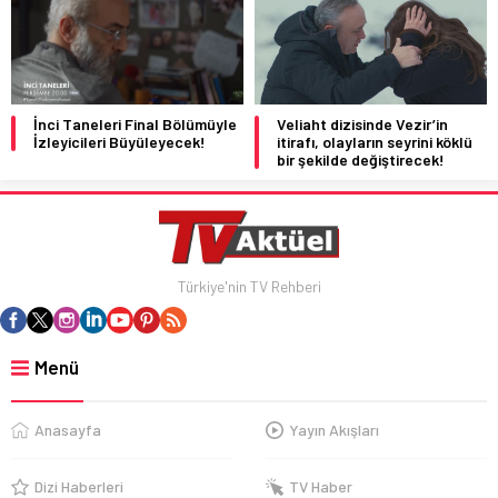
İnci Taneleri Final Bölümüyle
Veliaht dizisinde Vezir’in
İzleyicileri Büyüleyecek!
itirafı, olayların seyrini köklü
bir şekilde değiştirecek!
Türkiye'nin TV Rehberi
Menü
Anasayfa
Yayın Akışları
Dizi Haberleri
TV Haber