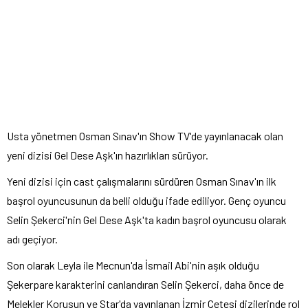
Usta yönetmen Osman Sınav'ın Show TV'de yayınlanacak olan
yeni dizisi Gel Dese Aşk'ın hazırlıkları sürüyor.
Yeni dizisi için cast çalışmalarını sürdüren Osman Sınav'ın ilk
başrol oyuncusunun da belli olduğu ifade ediliyor. Genç oyuncu
Selin Şekerci'nin Gel Dese Aşk'ta kadın başrol oyuncusu olarak
adı geçiyor.
Son olarak Leyla ile Mecnun'da İsmail Abi'nin aşık olduğu
Şekerpare karakterini canlandıran Selin Şekerci, daha önce de
Melekler Korusun ve Star'da yayınlanan İzmir Çetesi dizilerinde rol