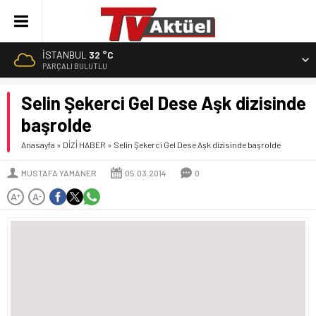
İSTANBUL
32 °C
PARÇALI BULUTLU
Selin Şekerci Gel Dese Aşk dizisinde
başrolde
Anasayfa
»
DİZİ HABER
»
Selin Şekerci Gel Dese Aşk dizisinde başrolde
MUSTAFA YAMANER
05.03.2014
0
A
A
+
-