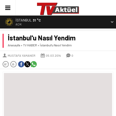
İSTANBUL
31 °C
AÇIK
İstanbul'u Nasıl Yendim
Anasayfa
»
TV HABER
»
İstanbul'u Nasıl Yendim
MUSTAFA YAMANER
05.03.2014
0
A
A
+
-