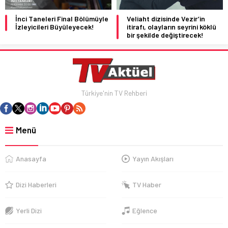
İnci Taneleri Final Bölümüyle
Veliaht dizisinde Vezir’in
İzleyicileri Büyüleyecek!
itirafı, olayların seyrini köklü
bir şekilde değiştirecek!
Türkiye'nin TV Rehberi
Menü
Anasayfa
Yayın Akışları
Dizi Haberleri
TV Haber
Yerli Dizi
Eğlence