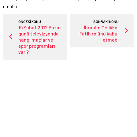
umutlu.
ÖNCEKİ KONU
SONRAKİ KONU
19 Şubat 2012 Pazar
İbrahim Çelikkol
günü televizyonda
Fatih rolünü kabul
hangi maçlar ve
etmedi
spor programları
var ?