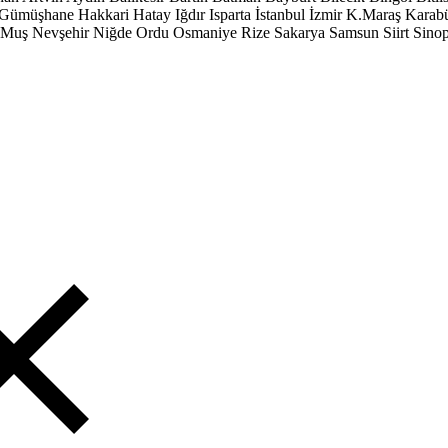
Gümüşhane
Hakkari
Hatay
Iğdır
Isparta
İstanbul
İzmir
K.Maraş
Karab
Muş
Nevşehir
Niğde
Ordu
Osmaniye
Rize
Sakarya
Samsun
Siirt
Sino