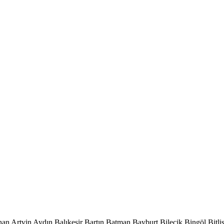
han
Artvin
Aydın
Balıkesir
Bartın
Batman
Bayburt
Bilecik
Bingöl
Bitli