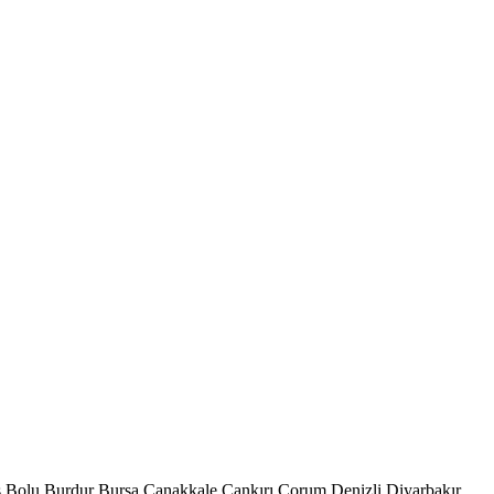
s
Bolu
Burdur
Bursa
Çanakkale
Çankırı
Çorum
Denizli
Diyarbakır