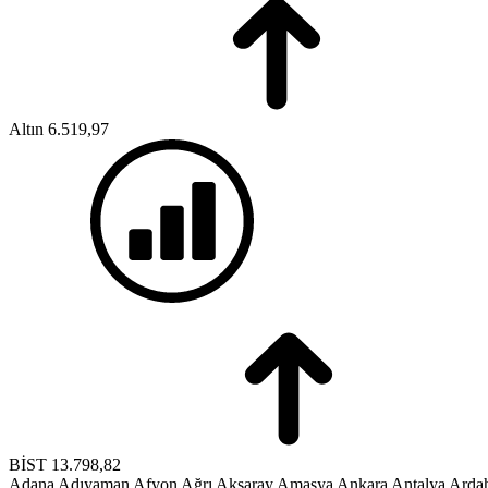
Altın
6.519,97
BİST
13.798,82
Adana
Adıyaman
Afyon
Ağrı
Aksaray
Amasya
Ankara
Antalya
Arda