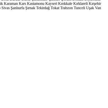
ük
Karaman
Kars
Kastamonu
Kayseri
Kırıkkale
Kırklareli
Kırşehir
p
Sivas
Şanlıurfa
Şırnak
Tekirdağ
Tokat
Trabzon
Tunceli
Uşak
Van