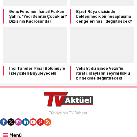
Genç Fenomen İsmail Furkan
Eşref Rüya dizisinde
Şahin, “Yedi Semtin Çocukları”
beklenmedik bir hesaplaşma
Dizisinin Kadrosunda!
dengeleri nasıl değiştirecek?
İnci Taneleri Final Bölümüyle
Veliaht dizisinde Vezir’in
İzleyicileri Büyüleyecek!
itirafı, olayların seyrini köklü
bir şekilde değiştirecek!
Türkiye'nin TV Rehberi
Menü