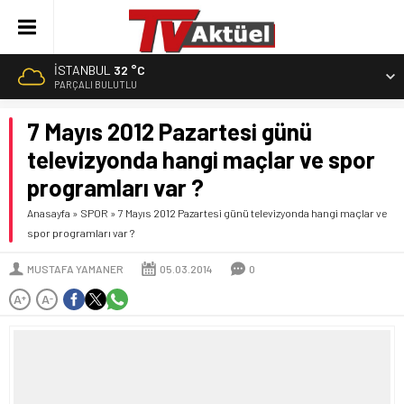
İSTANBUL
32 °C
PARÇALI BULUTLU
7 Mayıs 2012 Pazartesi günü
televizyonda hangi maçlar ve spor
programları var ?
Anasayfa
»
SPOR
»
7 Mayıs 2012 Pazartesi günü televizyonda hangi maçlar ve
spor programları var ?
MUSTAFA YAMANER
05.03.2014
0
A
A
+
-