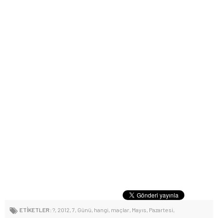
ETİKETLER:
?
,
2012
,
7
,
Günü
,
hangi
,
maçlar
,
Mayıs
,
Pazartesi
,