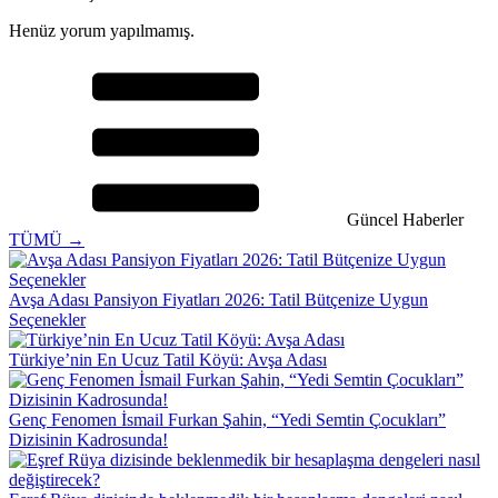
Henüz yorum yapılmamış.
Güncel Haberler
TÜMÜ →
Avşa Adası Pansiyon Fiyatları 2026: Tatil Bütçenize Uygun
Seçenekler
Türkiye’nin En Ucuz Tatil Köyü: Avşa Adası
Genç Fenomen İsmail Furkan Şahin, “Yedi Semtin Çocukları”
Dizisinin Kadrosunda!