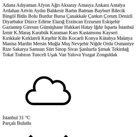
Adana
Adıyaman
Afyon
Ağrı
Aksaray
Amasya
Ankara
Antalya
Ardahan
Artvin
Aydın
Balıkesir
Bartın
Batman
Bayburt
Bilecik
Bingöl
Bitlis
Bolu
Burdur
Bursa
Çanakkale
Çankırı
Çorum
Denizli
Diyarbakır
Düzce
Edirne
Elazığ
Erzincan
Erzurum
Eskişehir
Gaziantep
Giresun
Gümüşhane
Hakkari
Hatay
Iğdır
Isparta
İstanbul
İzmir
K.Maraş
Karabük
Karaman
Kars
Kastamonu
Kayseri
Kırıkkale
Kırklareli
Kırşehir
Kilis
Kocaeli
Konya
Kütahya
Malatya
Manisa
Mardin
Mersin
Muğla
Muş
Nevşehir
Niğde
Ordu
Osmaniye
Rize
Sakarya
Samsun
Siirt
Sinop
Sivas
Şanlıurfa
Şırnak
Tekirdağ
Tokat
Trabzon
Tunceli
Uşak
Van
Yalova
Yozgat
Zonguldak
İstanbul
31 °C
Parçalı Bulutlu