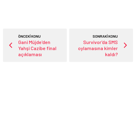
ÖNCEKİ KONU
SONRAKİ KONU
Gani Müjde'den
Survivor'da SMS
Yahşi Cazibe final
oylamasına kimler
açıklaması
kaldı?