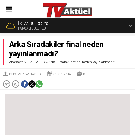
İSTANBUL
32 °C
PARÇALI BULUTLU
Arka Sıradakiler final neden
yayınlanmadı?
Anasayfa
»
DİZİ HABER
»
Arka Sıradakiler final neden yayınlanmadı?
MUSTAFA YAMANER
05.03.2014
0
A
A
+
-