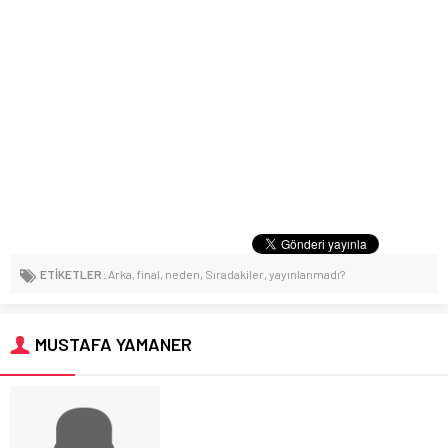
ETİKETLER:
Arka
,
final
,
neden
,
Sıradakiler
,
yayınlanmadı?
MUSTAFA YAMANER