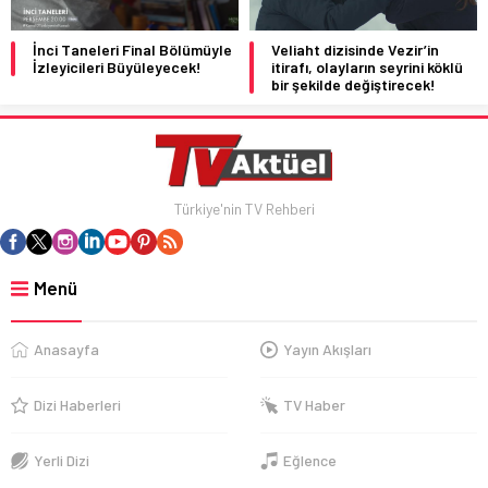
İnci Taneleri Final Bölümüyle
Veliaht dizisinde Vezir’in
İzleyicileri Büyüleyecek!
itirafı, olayların seyrini köklü
bir şekilde değiştirecek!
Türkiye'nin TV Rehberi
Menü
Anasayfa
Yayın Akışları
Dizi Haberleri
TV Haber
Yerli Dizi
Eğlence