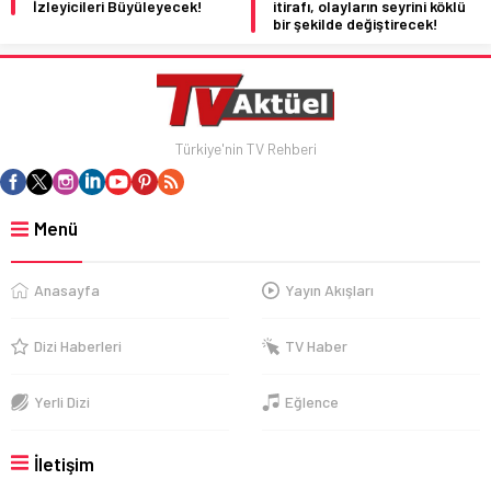
İzleyicileri Büyüleyecek!
itirafı, olayların seyrini köklü
bir şekilde değiştirecek!
Türkiye'nin TV Rehberi
Menü
Anasayfa
Yayın Akışları
Dizi Haberleri
TV Haber
Yerli Dizi
Eğlence
İletişim