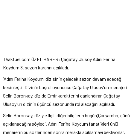
TVaktuel.com ÖZEL HABER:
Çağatay Ulusoy Adını Feriha
Koydum 3. sezon kararını açıkladı.
'Adını Feriha Koydum' dizisinin gelecek sezon devam edeceği
kesinleşti. Dizinin başrol oyuncusu Çağatay Ulusoy'un menajeri
Selin Boronkay, dizide Emir karakterini canlandıran Çağatay
Ulusoy'un dizinin üçüncü sezonunda rol alacağını açıkladı.
Selin Boronkay, diziyle ilgili diğer bilgilerin bugün(Çarşamba) günü
açıklanacağını söyledi. Adını Feriha Koydum fanatikleri ünlü
menajerin bu sözlerinden sonra merakla açıklamayı bekliyorlar.