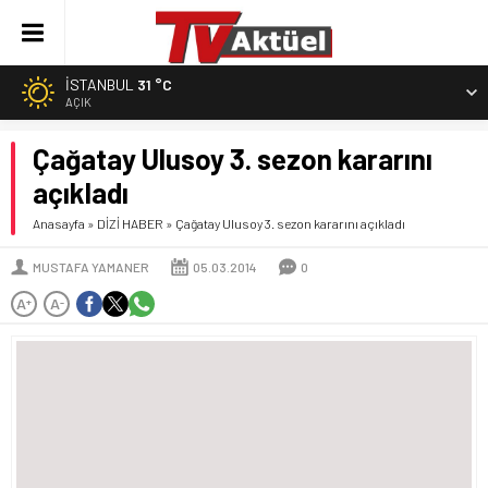
İSTANBUL
31 °C
AÇIK
Çağatay Ulusoy 3. sezon kararını
açıkladı
Anasayfa
»
DİZİ HABER
»
Çağatay Ulusoy 3. sezon kararını açıkladı
MUSTAFA YAMANER
05.03.2014
0
A
A
+
-