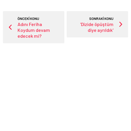
ÖNCEKİ KONU
SONRAKİ KONU
Adını Feriha
'Dizide öpüştüm
Koydum devam
diye ayrıldık'
edecek mi?