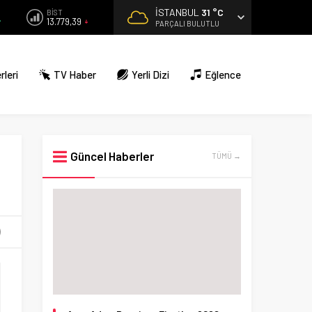
İSTANBUL
31 °C
BİST
13.779,39
PARÇALI BULUTLU
rleri
TV Haber
Yerli Dizi
Eğlence
Güncel Haberler
TÜMÜ →