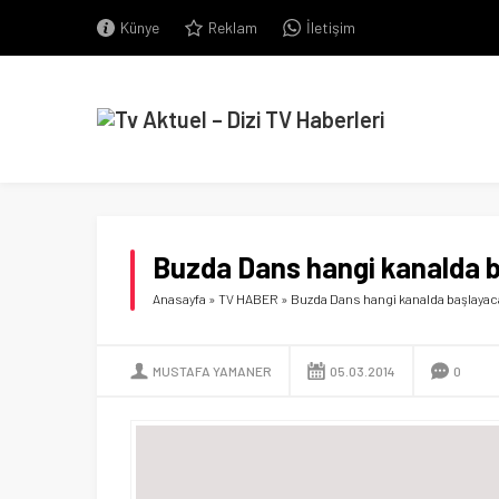
Künye
Reklam
İletişim
Buzda Dans hangi kanalda 
Anasayfa
»
TV HABER
»
Buzda Dans hangi kanalda başlayac
MUSTAFA YAMANER
05.03.2014
0