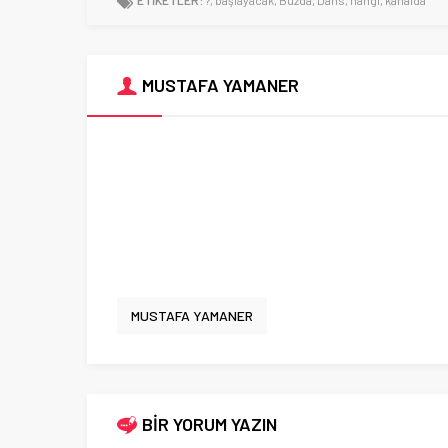
ETİKETLER:
?
,
başlayacak
,
Buzda
,
Dans
,
hangi
,
kanalda
MUSTAFA YAMANER
MUSTAFA YAMANER
BİR YORUM YAZIN