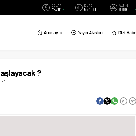
DOLAR
EURO
ALTIN
47,7111
55,1881
6.660,55
Anasayfa
Yayın Akışları
Dizi Habe
başlayacak ?
ak ?
A
A
-
+