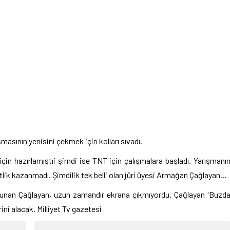
sının yenisini çekmek için kolları sıvadı.
in hazırlamıştıi şimdi ise TNT için çalışmalara başladı. Yarışmanı
etlik kazanmadı. Şimdilik tek belli olan jüri üyesi Armağan Çağlayan…
lunan Çağlayan, uzun zamandır ekrana çıkmıyordu. Çağlayan 'Buzd
rini alacak. Milliyet Tv gazetesi